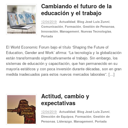
Cambiando el futuro de la
educación y el trabajo
12/04/2019
·
,
,
Actualidad
Blog José Luis Zunni
,
,
,
Comunicación
Formación
Gestión de Personas
,
,
,
Innovación
Management
Nuevas Tecnologías
Portada
El World Economic Forum bajo el título ‘Shaping the Future of
Education, Gender and Work’ afirma: “La tecnología y la globalización
están transformando significativamente el trabajo. Sin embargo, los
sistemas de educación y capacitación, que han permanecido en su
mayoría estáticos y con poca inversión durante décadas, son en gran
medida inadecuados para estos nuevos mercados laborales”. […]
Actitud, cambio y
expectativas
12/04/2019
·
,
,
Actualidad
Blog José Luis Zunni
,
,
Dirección de Equipos
Formación
Gestión de
,
,
,
Personas
Liderazgo
Management
Portada