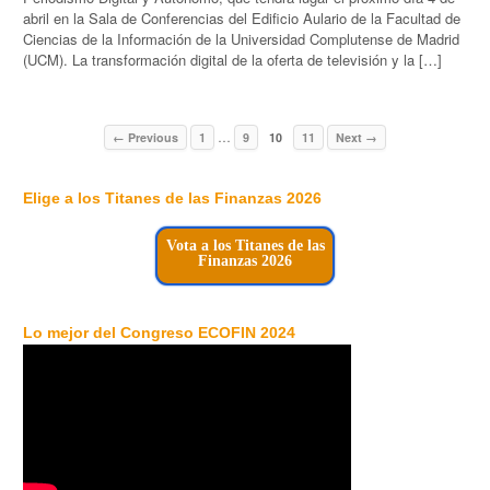
abril en la Sala de Conferencias del Edificio Aulario de la Facultad de
Ciencias de la Información de la Universidad Complutense de Madrid
(UCM). La transformación digital de la oferta de televisión y la […]
…
← Previous
1
9
10
11
Next →
Elige a los Titanes de las Finanzas 2026
Vota a los Titanes de las
Finanzas 2026
Lo mejor del Congreso ECOFIN 2024