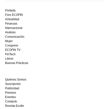
Descubre
el
Portada
mejor
Foro ECOFIN
bono
Actualidad
sin
Finanzas
depósito
Internacional
casino
Análisis
en
Comunicación
España,
Mujer
visita
Congreso
este
ECOFIN TV
sitio
FinTech
restaurantedonmauro.es
Libros
y
Buenas Prácticas
empieza
a
ganar
Quiénes Somos
hoy
Suscripción
mismo.
Publicidad
Premios
Eventos
Contacto
Revista Ecofin