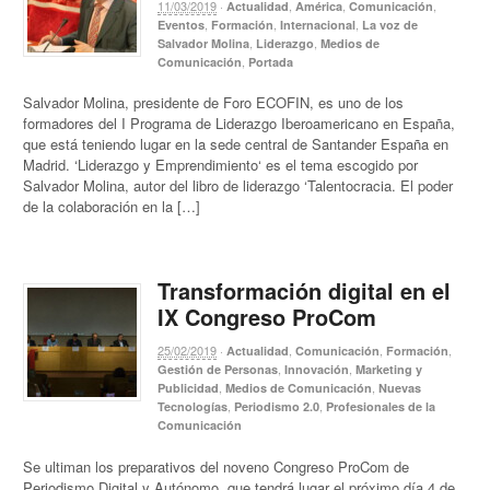
11/03/2019
·
,
,
,
Actualidad
América
Comunicación
,
,
,
Eventos
Formación
Internacional
La voz de
,
,
Salvador Molina
Liderazgo
Medios de
,
Comunicación
Portada
Salvador Molina, presidente de Foro ECOFIN, es uno de los
formadores del I Programa de Liderazgo Iberoamericano en España,
que está teniendo lugar en la sede central de Santander España en
Madrid. ‘Liderazgo y Emprendimiento‘ es el tema escogido por
Salvador Molina, autor del libro de liderazgo ‘Talentocracia. El poder
de la colaboración en la […]
Transformación digital en el
IX Congreso ProCom
25/02/2019
·
,
,
,
Actualidad
Comunicación
Formación
,
,
Gestión de Personas
Innovación
Marketing y
,
,
Publicidad
Medios de Comunicación
Nuevas
,
,
Tecnologías
Periodismo 2.0
Profesionales de la
Comunicación
Se ultiman los preparativos del noveno Congreso ProCom de
Periodismo Digital y Autónomo, que tendrá lugar el próximo día 4 de