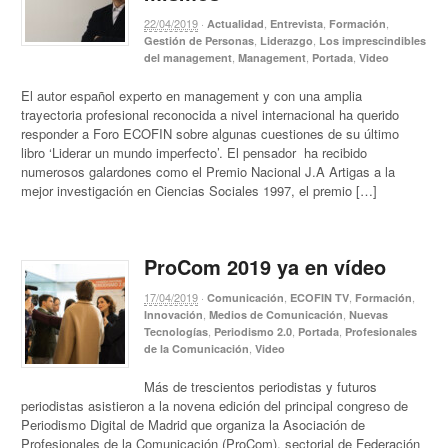
22/04/2019
·
,
,
,
Actualidad
Entrevista
Formación
,
,
Gestión de Personas
Liderazgo
Los imprescindibles
,
,
,
del management
Management
Portada
Video
El autor español experto en management y con una amplia
trayectoria profesional reconocida a nivel internacional ha querido
responder a Foro ECOFIN sobre algunas cuestiones de su último
libro ‘Liderar un mundo imperfecto’. El pensador ha recibido
numerosos galardones como el Premio Nacional J.A Artigas a la
mejor investigación en Ciencias Sociales 1997, el premio […]
ProCom 2019 ya en vídeo
17/04/2019
·
,
,
,
Comunicación
ECOFIN TV
Formación
,
,
Innovación
Medios de Comunicación
Nuevas
,
,
,
Tecnologías
Periodismo 2.0
Portada
Profesionales
,
de la Comunicación
Video
Más de trescientos periodistas y futuros
periodistas asistieron a la novena edición del principal congreso de
Periodismo Digital de Madrid que organiza la Asociación de
Profesionales de la Comunicación (ProCom), sectorial de Federación