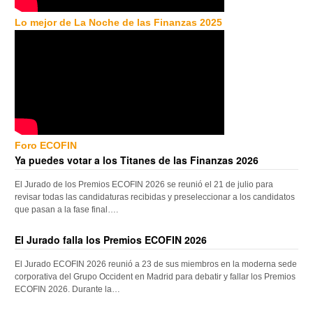
Lo mejor de La Noche de las Finanzas 2025
Foro ECOFIN
Ya puedes votar a los Titanes de las Finanzas 2026
El Jurado de los Premios ECOFIN 2026 se reunió el 21 de julio para
revisar todas las candidaturas recibidas y preseleccionar a los candidatos
que pasan a la fase final….
El Jurado falla los Premios ECOFIN 2026
El Jurado ECOFIN 2026 reunió a 23 de sus miembros en la moderna sede
corporativa del Grupo Occident en Madrid para debatir y fallar los Premios
ECOFIN 2026. Durante la…