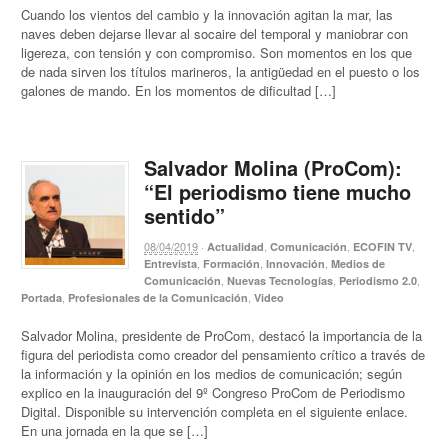
Cuando los vientos del cambio y la innovación agitan la mar, las
naves deben dejarse llevar al socaire del temporal y maniobrar con
ligereza, con tensión y con compromiso. Son momentos en los que
de nada sirven los títulos marineros, la antigüedad en el puesto o los
galones de mando. En los momentos de dificultad […]
Salvador Molina (ProCom):
“El periodismo tiene mucho
sentido”
08/04/2019
·
,
,
,
Actualidad
Comunicación
ECOFIN TV
,
,
,
Entrevista
Formación
Innovación
Medios de
,
,
,
Comunicación
Nuevas Tecnologías
Periodismo 2.0
,
,
Portada
Profesionales de la Comunicación
Video
Salvador Molina, presidente de ProCom, destacó la importancia de la
figura del periodista como creador del pensamiento crítico a través de
la información y la opinión en los medios de comunicación; según
explico en la inauguración del 9º Congreso ProCom de Periodismo
Digital. Disponible su intervención completa en el siguiente enlace.
En una jornada en la que se […]