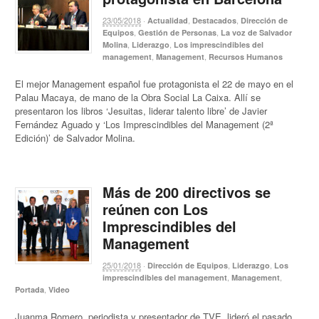
23/05/2018
·
,
,
Actualidad
Destacados
Dirección de
,
,
Equipos
Gestión de Personas
La voz de Salvador
,
,
Molina
Liderazgo
Los imprescindibles del
,
,
management
Management
Recursos Humanos
El mejor Management español fue protagonista el 22 de mayo en el
Palau Macaya, de mano de la Obra Social La Caixa. Allí se
presentaron los libros ‘Jesuitas, liderar talento libre’ de Javier
Fernández Aguado y ‘Los Imprescindibles del Management (2ª
Edición)’ de Salvador Molina.
Más de 200 directivos se
reúnen con Los
Imprescindibles del
Management
25/01/2018
·
,
,
Dirección de Equipos
Liderazgo
Los
,
,
imprescindibles del management
Management
,
Portada
Video
Juanma Romero, periodista y presentador de TVE, lideró el pasado