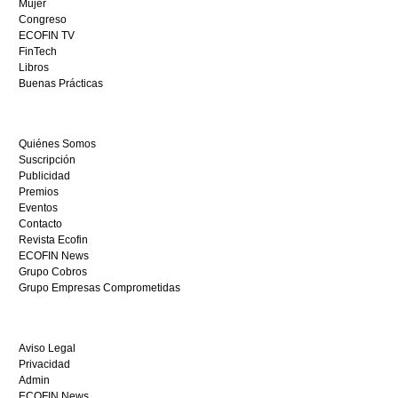
Mujer
visita
Congreso
este
ECOFIN TV
sitio
FinTech
restaurantedonmauro.es
Libros
y
Buenas Prácticas
empieza
a
ganar
Quiénes Somos
hoy
Suscripción
mismo.
Publicidad
Premios
Eventos
Contacto
Revista Ecofin
ECOFIN News
Grupo Cobros
Grupo Empresas Comprometidas
Aviso Legal
Privacidad
Admin
ECOFIN News