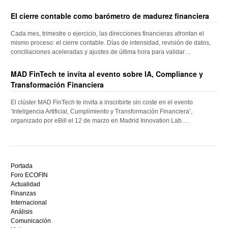
El cierre contable como barómetro de madurez financiera
Cada mes, trimestre o ejercicio, las direcciones financieras afrontan el
mismo proceso: el cierre contable. Días de intensidad, revisión de datos,
conciliaciones aceleradas y ajustes de última hora para validar…
MAD FinTech te invita al evento sobre IA, Compliance y
Transformación Financiera
El clúster MAD FinTech te invita a inscribirte sin coste en el evento
‘Inteligencia Artificial, Cumplimiento y Transformación Financiera’,
organizado por eBill el 12 de marzo en Madrid Innovation Lab….
Descubre
el
Portada
mejor
Foro ECOFIN
bono
Actualidad
sin
Finanzas
depósito
Internacional
casino
Análisis
en
Comunicación
España,