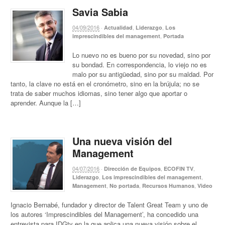
Savia Sabia
04/09/2016
·
,
,
Actualidad
Liderazgo
Los
,
imprescindibles del management
Portada
Lo nuevo no es bueno por su novedad, sino por
su bondad. En correspondencia, lo viejo no es
malo por su antigüedad, sino por su maldad. Por
tanto, la clave no está en el cronómetro, sino en la brújula; no se
trata de saber muchos idiomas, sino tener algo que aportar o
aprender. Aunque la […]
Una nueva visión del
Management
04/07/2016
·
,
,
Dirección de Equipos
ECOFIN TV
,
,
Liderazgo
Los imprescindibles del management
,
,
,
Management
No portada
Recursos Humanos
Video
Ignacio Bernabé, fundador y director de Talent Great Team y uno de
los autores ‘Imprescindibles del Management’, ha concedido una
entrevista para IDGtv en la que aplica una nueva visión sobre el