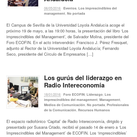
06/05/2016
·
,
Eventos
Los imprescindibles del
,
management
No portada
El Campus de Sevilla de la Universidad Loyola Andalucía acoge el
próximo 19 de mayo, a las 19:00 horas, la presentación del libro ‘Los
imprescindibles del Management’, de Salvador Molina, presidente del
Foro ECOFIN. En el acto intervendrán: Francisco J. Pérez Fresquet,
adjunto al Rector de la Universidad Loyola Andalucía; Fernando
Seco, presidente del Círculo de Empresarios […]
Los gurús del liderazgo en
Radio Intereconomía
18/01/2016
·
,
,
Foro ECOFIN
Liderazgo
Los
,
,
imprescindibles del management
Management
,
,
Medios de Comunicación
No portada
Profesionales
,
de la Comunicación
Recursos Humanos
El espacio radiofónico ‘Capital’ de Radio Intereconomía, dirigido y
presentado por Susana Criado, recibió el pasado 14 de enero a ‘Los
Imprescindibles del Management’ de ECOFIN. Los ‘imprescindibles’