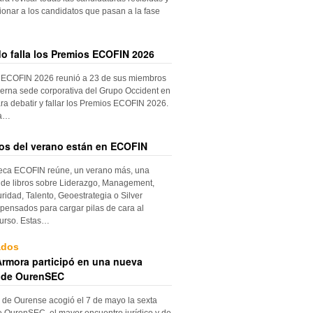
ionar a los candidatos que pasan a la fase
do falla los Premios ECOFIN 2026
 ECOFIN 2026 reunió a 23 de sus miembros
erna sede corporativa del Grupo Occident en
ra debatir y fallar los Premios ECOFIN 2026.
la…
ros del verano están en ECOFIN
teca ECOFIN reúne, un verano más, una
 de libros sobre Liderazgo, Management,
ridad, Talento, Geoestrategia o Silver
ensados para cargar pilas de cara al
urso. Estas…
ados
rmora participó en una nueva
 de OurenSEC
 de Ourense acogió el 7 de mayo la sexta
e OurenSEC, el mayor encuentro jurídico y de