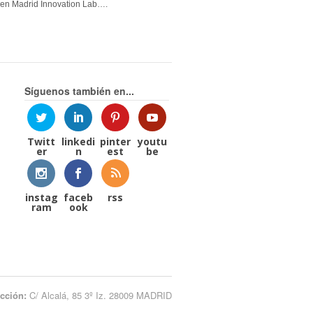
en Madrid Innovation Lab….
Síguenos también en...
Twitt
linkedi
pinter
youtu
er
n
est
be
instag
faceb
rss
ram
ook
ección:
C/ Alcalá, 85 3º Iz. 28009 MADRID