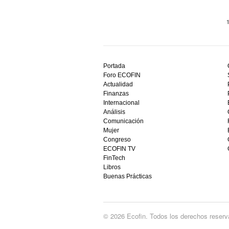
Descubre
el
Portada
mejor
Foro ECOFIN
bono
Actualidad
sin
Finanzas
depósito
Internacional
casino
Análisis
en
Comunicación
España,
Mujer
visita
Congreso
este
ECOFIN TV
sitio
FinTech
restaurantedonmauro.es
Libros
y
Buenas Prácticas
empieza
a
ganar
hoy
© 2026 Ecofin. Todos los derechos reserv
mismo.