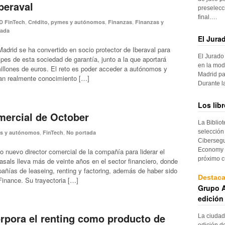
beraval
preselecc
final….
,
,
,
D FinTech
Crédito, pymes y autónomos
Finanzas
Finanzas y
tada
El Jura
adrid se ha convertido en socio protector de Iberaval para
El Jurado
pes de esta sociedad de garantía, junto a la que aportará
en la mod
illones de euros. El reto es poder acceder a autónomos y
Madrid pa
an realmente conocimiento […]
Durante 
Los lib
mercial de October
La Biblio
selección
,
,
es y autónomos
FinTech
No portada
Cibersegu
Economy p
nuevo director comercial de la compañía para liderar el
próximo c
sals lleva más de veinte años en el sector financiero, donde
ías de leaseing, renting y factoring, además de haber sido
Destac
nance. Su trayectoria […]
Grupo A
edición
rpora el renting como producto de
La ciudad
edición d