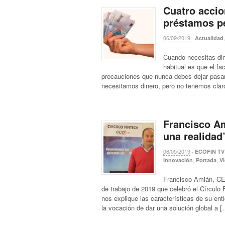
Cuatro accio
préstamos p
06/09/2019
·
Actualidad
Cuando necesitas din
habitual es que el f
precauciones que nunca debes dejar pasar
necesitamos dinero, pero no tenemos clar
Francisco Am
una realidad
06/05/2019
·
ECOFIN TV
,
,
Innovación
Portada
V
Francisco Amián, CE
de trabajo de 2019 que celebró el Círcul
nos explique las características de su en
la vocación de dar una solución global a [