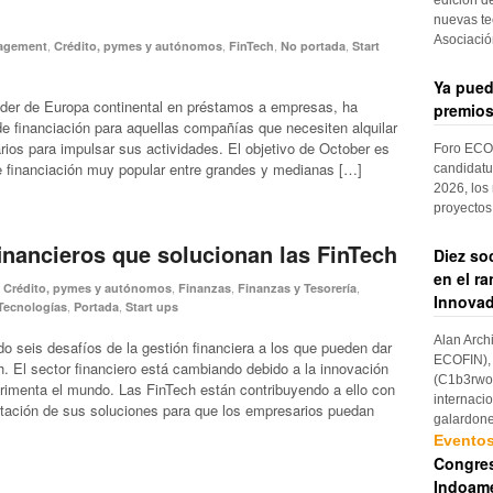
nuevas te
Asociaci
,
,
,
,
nagement
Crédito, pymes y autónomos
FinTech
No portada
Start
Ya pued
líder de Europa continental en préstamos a empresas, ha
premios
de financiación para aquellas compañías que necesiten alquilar
ios para impulsar sus actividades. El objetivo de October es
Foro ECOF
e financiación muy popular entre grandes y medianas […]
candidatu
2026, los
proyectos
financieros que solucionan las FinTech
Diez so
en el r
,
,
,
,
Crédito, pymes y autónomos
Finanzas
Finanzas y Tesorería
Innovad
,
,
Tecnologías
Portada
Start ups
Alan Arch
do seis desafíos de la gestión financiera a los que pueden dar
ECOFIN), 
h. El sector financiero está cambiando debido a la innovación
(C1b3rwom
rimenta el mundo. Las FinTech están contribuyendo a ello con
internaci
aptación de sus soluciones para que los empresarios puedan
galardon
Evento
Congres
Indoame