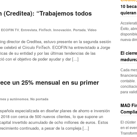
10 beca
 (Creditea): “Trabajemos todos
quieran
Accelerat
Éxito, abr
,
,
,
,
,
,
ECOFIN TV
Entrevista
FinTech
Innovación
Portada
Video
disponibl
nueva di
ng director de Creditea, estuvo presente en la segunda sesión
ue celebró el Círculo FinTech. ECOFIN ha entrevistado a Jorge
El cier
ticas de su entidad y por las últimas tendencias de las
ció con el objetivo de poder ayudar y dar […]
madurez
Cada mes, 
financiera
rece un 25% mensual en su primer
contable. 
conciliac
para vali
,
ymes y autónomos
No portada
MAD Fin
española especializada en diseñar planes de ahorro e inversión
Complia
 2018 con cerca de 500 nuevos clientes, lo que supone un
apital invertido acumulado de ocho millones de euros. Estos
El clúster
crecimiento continuado, a pesar de la compleja […]
en el even
Transform