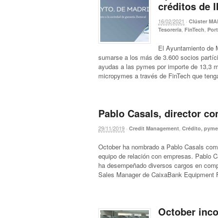
créditos de I
16/02/2021
·
Clúster MA
,
,
Tesorería
FinTech
Por
El Ayuntamiento de M
sumarse a los más de 3.600 socios partíci
ayudas a las pymes por importe de 13,3 m
micropymes a través de FinTech que teng
Pablo Casals, director co
29/11/2019
·
,
Credit Management
Crédito, pym
October ha nombrado a Pablo Casals como 
equipo de relación con empresas. Pablo Ca
ha desempeñado diversos cargos en compañ
Sales Manager de CaixaBank Equipment Fi
October inco