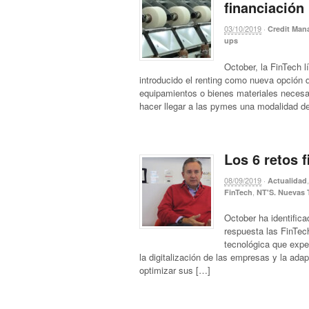
financiación
03/10/2019
·
Credit Ma
ups
October, la FinTech 
introducido el renting como nueva opción 
equipamientos o bienes materiales necesar
hacer llegar a las pymes una modalidad d
Los 6 retos 
08/09/2019
·
Actualidad
,
FinTech
NT'S. Nuevas 
October ha identifica
respuesta las FinTec
tecnológica que expe
la digitalización de las empresas y la ad
optimizar sus […]