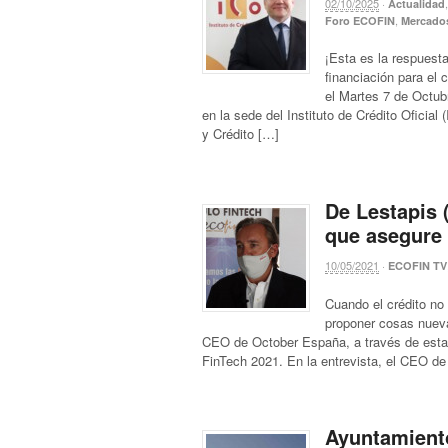
02/10/2025
·
Actualidad
,
Foro ECOFIN
Mercado
¡Esta es la respuest
financiación para el c
el Martes 7 de Octu
en la sede del Instituto de Crédito Oficia
y Crédito […]
De Lestapis 
que asegure 
10/05/2021
·
ECOFIN TV
Cuando el crédito no 
proponer cosas nueva
CEO de October España, a través de esta e
FinTech 2021. En la entrevista, el CEO de
Ayuntamiento