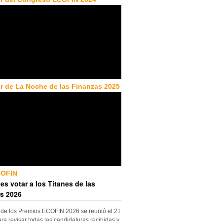
r de La Noche de las Finanzas 2025
COFIN
es votar a los Titanes de las
s 2026
 de los Premios ECOFIN 2026 se reunió el 21
ara revisar todas las candidaturas recibidas y