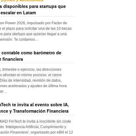
s disponibles para startups que
 escalar en Latam
ion Power 2026, impulsado por Factor de
e el plazo para solicitar una de las 10 becas
es para startups que quieran llegar a una
mensión. Te contamos…
re contable como barómetro de
 financiera
trimestre o ejercicio, las direcciones
s afrontan el mismo proceso: el cierre
Días de intensidad, revisión de datos,
iones aceleradas y ajustes de última hora
dar…
Tech te invita al evento sobre IA,
nce y Transformación Financiera
 MAD FinTech te invita a inscribirte sin coste
to ‘Inteligencia Artificial, Cumplimiento y
ación Financiera’, organizado por eBill el 12