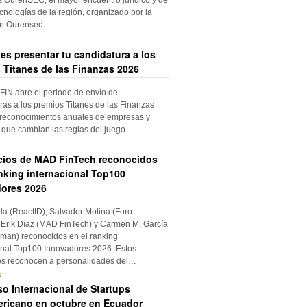
cnologías de la región, organizado por la
ón Ourensec…
es presentar tu candidatura a los
 Titanes de las Finanzas 2026
IN abre el periodo de envío de
ras a los premios Titanes de las Finanzas
 reconocimientos anuales de empresas y
 que cambian las reglas del juego…
cios de MAD FinTech reconocidos
anking internacional Top100
ores 2026
ila (ReactID), Salvador Molina (Foro
Erik Díaz (MAD FinTech) y Carmen M. García
an) reconocidos en el ranking
onal Top100 Innovadores 2026. Estos
es reconocen a personalidades del…
s
o Internacional de Startups
ricano en octubre en Ecuador