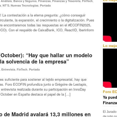
,
,
,
,
,
,
Análisis
Banca y Seguros
Finanzas
Finanzas y Tesorería
FinTech
,
,
s
NT'S. Nuevas Tecnologías
Portada
a! La contestación a la eterna pregunta: ¿cómo conseguir
irculante, la expansión, el crecimiento o la digitalización. Pues
bre encontraremos todas las respuestas en el #ECOFIN2025,
l (ICO). Con el respaldo de CaixaBank, ICO, ReactID, Iberinform
Lo mejo
(October): “Hay que hallar un modelo
la solvencia de la empresa”
,
,
,
Entrevista
FinTech
Portada
es suficiente para sostener al tejido empresarial, hay que
s. Foro ECOFIN profundiza junto a Grégoire de Lestapis,
ntrevista realizada durante su participación en InnoDay
Foro E
 October en España destaca el papel de la […]
Ya pued
Finanza
El Jurado
 de Madrid avalará 13,3 millones en
de julio p