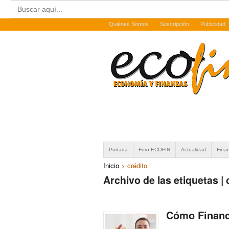
Buscar:
Quiénes Somos
Suscripción
Publicidad
Portada
Foro ECOFIN
Actualidad
Fina
Inicio
>
crédito
Archivo de las etiquetas | 
Cómo Financi