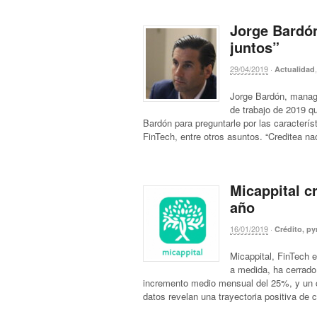
Jorge Bardón
juntos”
29/04/2019
·
Actualidad
Jorge Bardón, managi
de trabajo de 2019 q
Bardón para preguntarle por las caracterís
FinTech, entre otros asuntos. “Creditea na
Micappital c
año
16/01/2019
·
Crédito, p
Micappital, FinTech 
a medida, ha cerrado
incremento medio mensual del 25%, y un c
datos revelan una trayectoria positiva de 