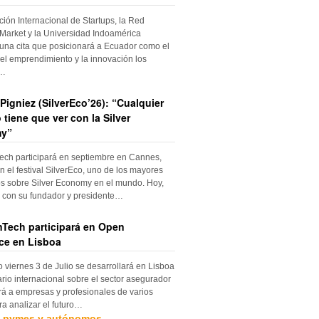
ción Internacional de Startups, la Red
Market y la Universidad Indoamérica
una cita que posicionará a Ecuador como el
el emprendimiento y la innovación los
s…
Pigniez (SilverEco’26): “Cualquier
 tiene que ver con la Silver
y”
ch participará en septiembre en Cannes,
n el festival SilverEco, uno de los mayores
s sobre Silver Economy en el mundo. Hoy,
con su fundador y presidente…
Tech participará en Open
ce en Lisboa
o viernes 3 de Julio se desarrollará en Lisboa
rio internacional sobre el sector asegurador
rá a empresas y profesionales de varios
ra analizar el futuro…
, pymes y autónomos