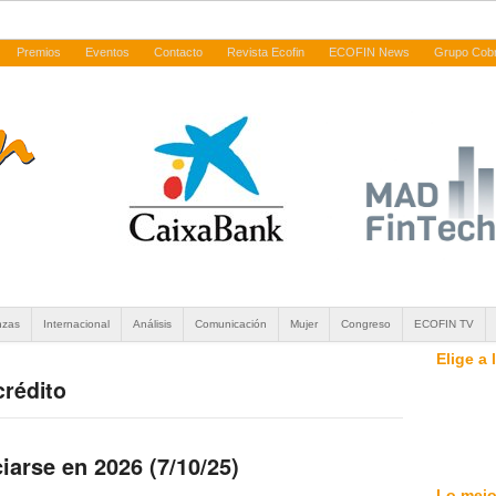
Premios
Eventos
Contacto
Revista Ecofin
ECOFIN News
Grupo Cob
nzas
Internacional
Análisis
Comunicación
Mujer
Congreso
ECOFIN TV
Elige a
crédito
arse en 2026 (7/10/25)
Lo mejo