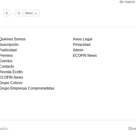
de marzo 
…
1
2
4
Next →
Quiénes Somos
Aviso Legal
Suscripción
Privacidad
Publicidad
Admin
Premios
ECOFIN News
Eventos
Contacto
Revista Ecofin
ECOFIN News
Grupo Cobros
Grupo Empresas Comprometidas
ados.
Dir