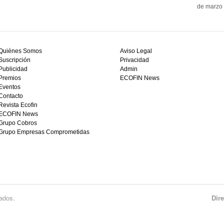
de marzo 
Quiénes Somos
Aviso Legal
Suscripción
Privacidad
Publicidad
Admin
Premios
ECOFIN News
Eventos
Contacto
Revista Ecofin
ECOFIN News
Grupo Cobros
Grupo Empresas Comprometidas
ados.
Dir