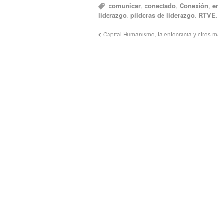
comunicar
,
conectado
,
Conexión
,
e
liderazgo
,
píldoras de liderazgo
,
RTVE
Capital Humanismo, talentocracia y otros