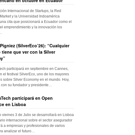
ricano en octubre en Ecuador
ción Internacional de Startups, la Red
Market y la Universidad Indoamérica
una cita que posicionará a Ecuador como el
el emprendimiento y la innovación los
s…
Pigniez (SilverEco’26): “Cualquier
 tiene que ver con la Silver
y”
ch participará en septiembre en Cannes,
n el festival SilverEco, uno de los mayores
s sobre Silver Economy en el mundo. Hoy,
con su fundador y presidente…
Tech participará en Open
ce en Lisboa
o viernes 3 de Julio se desarrollará en Lisboa
rio internacional sobre el sector asegurador
rá a empresas y profesionales de varios
ra analizar el futuro…