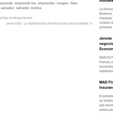
Indoame
mprende
,
emprende tve
,
emprender
,
imagen
,
líder
,
,
salvador
,
salvador molina
La Asocia
Business 
 mantras contemporáneos
impulsan 
corazón d
Jaime Ortíz: “La digitalización permite primas más ajustadas”
próximo
Jerome 
negocio
Econom
MAD FinTe
Francia, e
encuentro
hablamos 
MAD Fin
Insuran
El próxim
un semina
que reuni
países pa