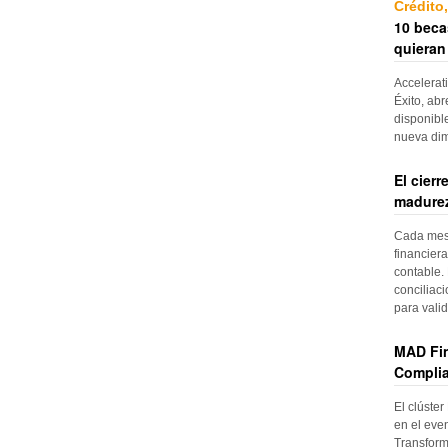
Crédito
10 beca
quieran
Accelerat
Éxito, abr
disponibl
nueva di
El cier
madurez
Cada mes, 
financiera
contable. 
conciliac
para vali
MAD Fin
Complia
El clúster
en el even
Transform