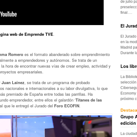
de julio p
preselecc
final….
El Jura
ágina web de Emprende TVE
.
El Jurado
en la mod
Madrid pa
Durante 
nma Romero
es el formato abanderado sobre emprendimiento
lmente a emprendedores y autónomos. Se trata de un
Los lib
 la hora de encontrar nuevas vías de crear empleo, actividad y
 proyectos empresariales.
La Biblio
r
Juan Lainez
, se trata de un programa de probado
selección
s nacionales e internacionales a su labor divulgativa, lo que
Cibersegu
Economy p
más premiado de España entre todas las parrillas. Ha
próximo c
ndo emprendedor, entre ellos el galardón ‘
Titanes de las
al que le entregó el Jurado del
Foro ECOFIN
.
Destac
Grupo A
edición
La ciudad