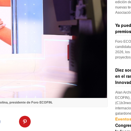
edición d
nuevas te
Asociaci
Ya pued
premios
Foro ECOF
candidatu
2026, los
proyectos
Diez so
en el r
Innovad
Alan Arch
ECOFIN), 
olina, presidente de Foro ECOFIN.
(C1b3rwom
internaci
galardon
Evento
Congres