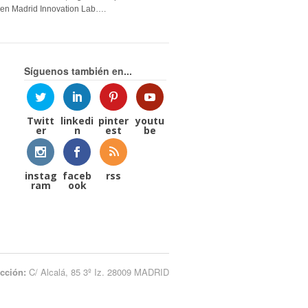
en Madrid Innovation Lab….
Síguenos también en...
Twitt
linkedi
pinter
youtu
er
n
est
be
instag
faceb
rss
ram
ook
ección:
C/ Alcalá, 85 3º Iz. 28009 MADRID