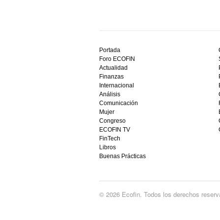
Descubre
el
Portada
mejor
Foro ECOFIN
bono
Actualidad
sin
Finanzas
depósito
Internacional
casino
Análisis
en
Comunicación
España,
Mujer
visita
Congreso
este
ECOFIN TV
sitio
FinTech
restaurantedonmauro.es
Libros
y
Buenas Prácticas
empieza
a
ganar
hoy
© 2026 Ecofin. Todos los derechos reserv
mismo.