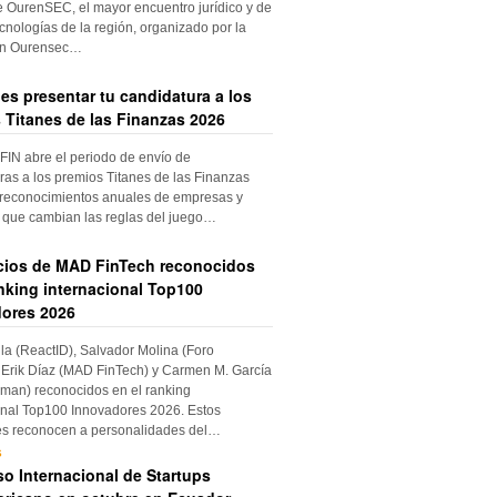
e OurenSEC, el mayor encuentro jurídico y de
cnologías de la región, organizado por la
ón Ourensec…
es presentar tu candidatura a los
 Titanes de las Finanzas 2026
IN abre el periodo de envío de
ras a los premios Titanes de las Finanzas
 reconocimientos anuales de empresas y
 que cambian las reglas del juego…
cios de MAD FinTech reconocidos
anking internacional Top100
ores 2026
ila (ReactID), Salvador Molina (Foro
Erik Díaz (MAD FinTech) y Carmen M. García
an) reconocidos en el ranking
onal Top100 Innovadores 2026. Estos
es reconocen a personalidades del…
s
o Internacional de Startups