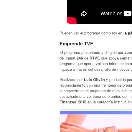
Pueden ver el programa completo en
la p
Emprende TVE
El programa presentado y dirigido por
Jua
del
canal 24h
de
RTVE
que apoya semana
programa que aporta valiosa información a
riqueza a través del desarrollo de nuevos
Realizado por
Luis Oliván
y producido po
reconocimiento con una treintena de premio
lo convierte en el programa de televisión 
cosechado una veintena de premios del mu
Finanzas
’
2016
en la categoría Institucion