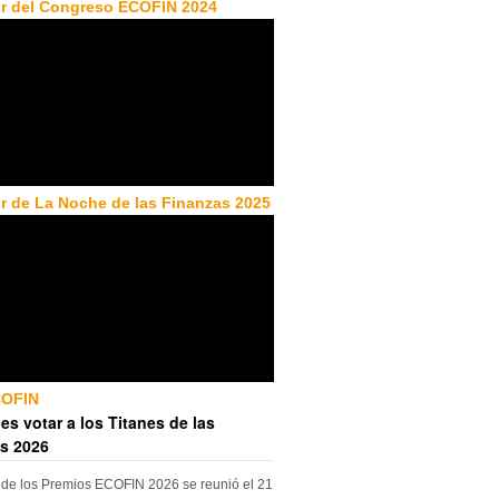
r del Congreso ECOFIN 2024
r de La Noche de las Finanzas 2025
COFIN
es votar a los Titanes de las
s 2026
 de los Premios ECOFIN 2026 se reunió el 21