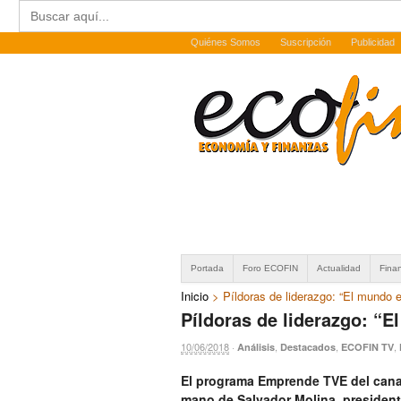
Buscar:
Quiénes Somos
Suscripción
Publicidad
Portada
Foro ECOFIN
Actualidad
Fina
Inicio
>
Píldoras de liderazgo: “El mundo e
Píldoras de liderazgo: “E
10/06/2018
·
,
,
,
Análisis
Destacados
ECOFIN TV
El programa Emprende TVE del canal
mano de Salvador Molina, president