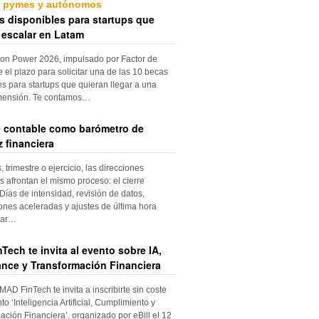
, pymes y autónomos
s disponibles para startups que
 escalar en Latam
ion Power 2026, impulsado por Factor de
e el plazo para solicitar una de las 10 becas
es para startups que quieran llegar a una
mensión. Te contamos…
re contable como barómetro de
 financiera
trimestre o ejercicio, las direcciones
s afrontan el mismo proceso: el cierre
Días de intensidad, revisión de datos,
iones aceleradas y ajustes de última hora
dar…
Tech te invita al evento sobre IA,
nce y Transformación Financiera
 MAD FinTech te invita a inscribirte sin coste
to ‘Inteligencia Artificial, Cumplimiento y
ación Financiera’, organizado por eBill el 12