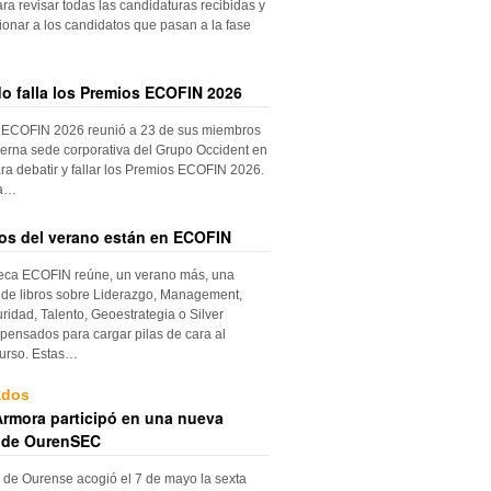
ara revisar todas las candidaturas recibidas y
ionar a los candidatos que pasan a la fase
do falla los Premios ECOFIN 2026
 ECOFIN 2026 reunió a 23 de sus miembros
erna sede corporativa del Grupo Occident en
ra debatir y fallar los Premios ECOFIN 2026.
la…
ros del verano están en ECOFIN
teca ECOFIN reúne, un verano más, una
 de libros sobre Liderazgo, Management,
ridad, Talento, Geoestrategia o Silver
ensados para cargar pilas de cara al
urso. Estas…
ados
rmora participó en una nueva
 de OurenSEC
 de Ourense acogió el 7 de mayo la sexta