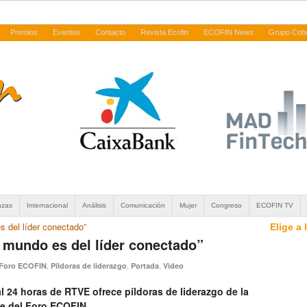
Premios
Eventos
Contacto
Revista Ecofin
ECOFIN News
Grupo Cob
nzas
Internacional
Análisis
Comunicación
Mujer
Congreso
ECOFIN TV
s del líder conectado”
Elige a
l mundo es del líder conectado”
,
,
,
Foro ECOFIN
Píldoras de liderazgo
Portada
Video
 24 horas de RTVE ofrece píldoras de liderazgo de la
e del Foro ECOFIN.