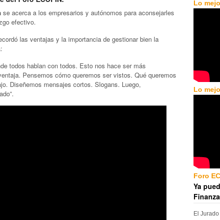
Lo mejo
a
se acerca a los empresarios y autónomos para aconsejarles
zgo efectivo.
cordó las ventajas y la importancia de gestionar bien la
:
de todos hablan con todos. Esto nos hace ser más
a ventaja. Pensemos cómo queremos ser vistos. Qué queremos
bajo. Diseñemos mensajes cortos. Slogans. Luego,
Lo mejo
ado”.
Foro E
Ya pued
Finanza
El Jurado