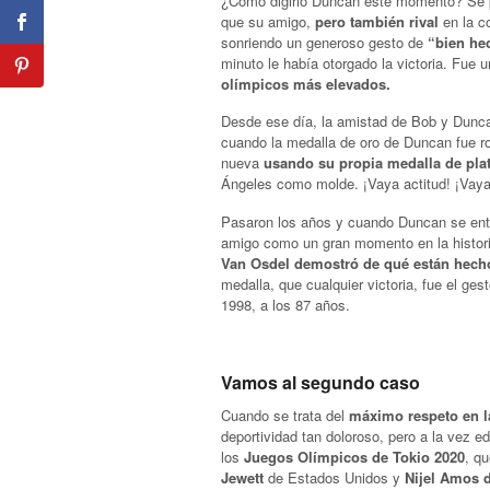
¿Cómo digirió Duncan este momento? Se p
que su amigo,
pero también rival
en la c
sonriendo un generoso gesto de
“bien he
minuto le había otorgado la victoria. Fue
olímpicos más elevados.
Desde ese día, la amistad de Bob y Dunca
cuando la medalla de oro de Duncan fue 
nueva
usando su propia medalla de pla
Ángeles como molde. ¡Vaya actitud! ¡Vaya 
Pasaron los años y cuando Duncan se enter
amigo como un gran momento en la histori
Van Osdel demostró de qué están hech
medalla, que cualquier victoria, fue el g
1998, a los 87 años.
Vamos al segundo caso
Cuando se trata del
máximo respeto en la
deportividad tan doloroso, pero a la vez e
los
Juegos Olímpicos de Tokio 2020
, q
Jewett
de Estados Unidos y
Nijel Amos 