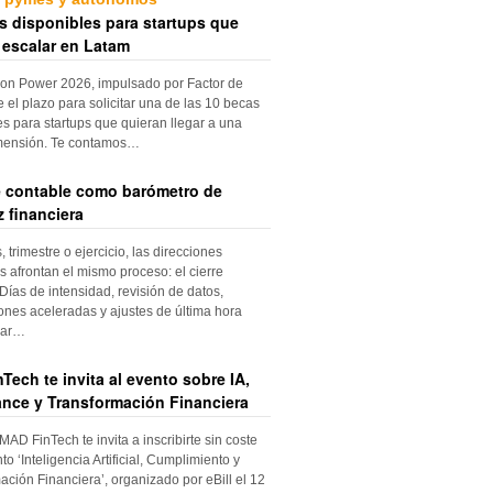
s disponibles para startups que
 escalar en Latam
ion Power 2026, impulsado por Factor de
e el plazo para solicitar una de las 10 becas
es para startups que quieran llegar a una
mensión. Te contamos…
re contable como barómetro de
 financiera
trimestre o ejercicio, las direcciones
s afrontan el mismo proceso: el cierre
Días de intensidad, revisión de datos,
iones aceleradas y ajustes de última hora
dar…
Tech te invita al evento sobre IA,
nce y Transformación Financiera
 MAD FinTech te invita a inscribirte sin coste
to ‘Inteligencia Artificial, Cumplimiento y
ación Financiera’, organizado por eBill el 12