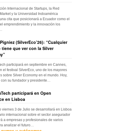
ción Internacional de Startups, la Red
Market y la Universidad Indoamérica
una cita que posicionará a Ecuador como el
el emprendimiento y la innovación los
s…
Pigniez (SilverEco’26): “Cualquier
 tiene que ver con la Silver
y”
ch participará en septiembre en Cannes,
n el festival SilverEco, uno de los mayores
s sobre Silver Economy en el mundo. Hoy,
con su fundador y presidente…
Tech participará en Open
ce en Lisboa
o viernes 3 de Julio se desarrollará en Lisboa
rio internacional sobre el sector asegurador
rá a empresas y profesionales de varios
ra analizar el futuro…
, pymes y autónomos