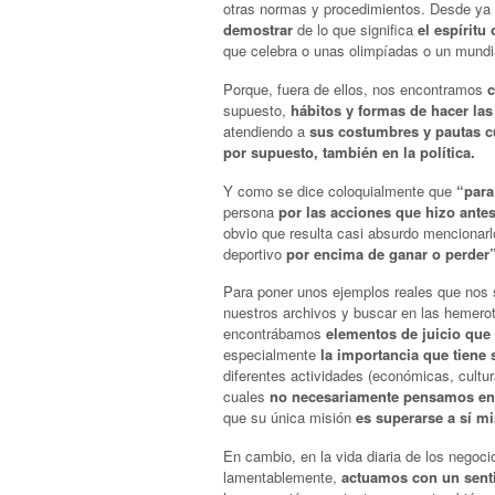
otras normas y procedimientos. Desde ya
demostrar
de lo que significa
el espíritu
que celebra o unas olimpíadas o un mundia
Porque, fuera de ellos, nos encontramos
c
supuesto,
hábitos y formas de hacer las
atendiendo a
sus costumbres y pautas cu
por supuesto, también en la política.
Y como se dice coloquialmente que
“para
persona
por las acciones que hizo antes
obvio que resulta casi absurdo mencionarlo
deportivo
por encima de ganar o perder”
Para poner unos ejemplos reales que nos s
nuestros archivos y buscar en las hemerot
encontrábamos
elementos de juicio que
especialmente
la importancia que tiene
diferentes actividades (económicas, cultura
cuales
no necesariamente pensamos en
que su única misión
es superarse a sí m
En cambio, en la vida diaria de los negoci
lamentablemente,
actuamos con un sent