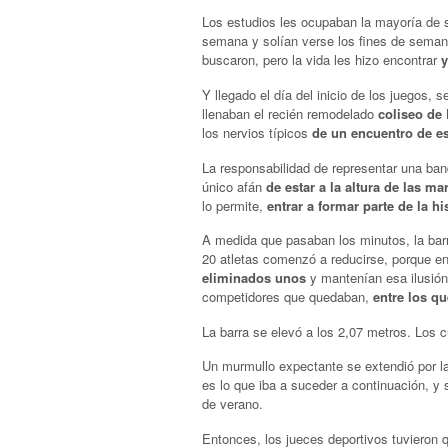
Los estudios les ocupaban la mayoría de s
semana y solían verse los fines de seman
buscaron, pero la vida les hizo encontrar
y
Y llegado el día del inicio de los juegos,
llenaban el recién remodelado
coliseo de
los nervios típicos
de un encuentro de es
La responsabilidad de representar una bande
único afán
de estar a la altura de las ma
lo permite,
entrar a formar parte de la his
A medida que pasaban los minutos, la bar
20 atletas comenzó a reducirse, porque en 
eliminados unos
y mantenían esa ilusión 
competidores que quedaban,
entre los q
La barra se elevó a los 2,07 metros. Los cu
Un murmullo expectante se extendió por l
es lo que iba a suceder a continuación, y 
de verano.
Entonces, los jueces deportivos tuvieron q