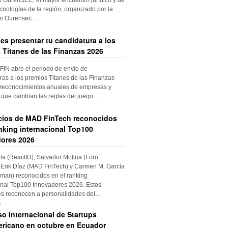
cnologías de la región, organizado por la
ón Ourensec…
es presentar tu candidatura a los
 Titanes de las Finanzas 2026
IN abre el periodo de envío de
ras a los premios Titanes de las Finanzas
 reconocimientos anuales de empresas y
 que cambian las reglas del juego…
cios de MAD FinTech reconocidos
anking internacional Top100
ores 2026
ila (ReactID), Salvador Molina (Foro
Erik Díaz (MAD FinTech) y Carmen M. García
an) reconocidos en el ranking
onal Top100 Innovadores 2026. Estos
es reconocen a personalidades del…
s
o Internacional de Startups
ricano en octubre en Ecuador