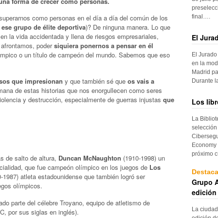
una forma de crecer como personas.
preselecc
final….
perarnos como personas en el día a día del común de los
ese grupo de élite deportiva
)? De ninguna manera. Lo que
en la vida accidentada y llena de riesgos empresariales,
El Jura
e afrontamos, poder
siquiera ponernos a pensar en él
límpico o un título de campeón del mundo. Sabemos que eso
El Jurado
en la mod
Madrid pa
sos que impresionan
y que también sé que
os vais a
Durante 
umana de estas historias que nos enorgullecen como seres
violencia y destrucción, especialmente de guerras injustas
que
Los lib
La Biblio
selección
Cibersegu
Economy p
próximo c
s de salto de altura,
Duncan McNaughton
(1910-1998) un
cialidad, que fue campeón olímpico en los juegos de
Los
Destac
-1987) atleta estadounidense que también logró ser
Grupo A
gos olímpicos.
edición
o parte del célebre Troyano, equipo de atletismo de
La ciudad
C, por sus siglas en inglés).
edición d