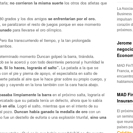
tarla;
no corrieron la misma suerte
los otros dos atletas que
La Asocia
Business 
180 grados y los dos amigos
se enfrentarían por el oro.
impulsan 
o, se paralizaron el resto de juegos porque en ese momento
corazón d
rtunado
para llevarse el oro olímpico.
próximo
ro iba transcurriendo el tiempo, y la tan prolongada
Jerome 
 ambos.
negocio
Econom
eterminado momento Duncan golpeó la barra, tirándola.
ob se le acercó y con todo desinterés personal y humildad le
MAD FinTe
. Si lo haces, lograrás el salto”.
La patada a la que se
Francia, e
con el pie y pierna de apoyo, el especialista en salto de
encuentro
erte patada al aire que le hace girar sobre su propio cuerpo, y
hablamos 
abajo y cayendo en la lona también con la cara hacia abajo.
MAD Fin
pasaba limpiamente la barra
en el próximo salta, lograría el
rcatado que su patada tenía un defecto, ahora que lo sabía
Insuran
 en ella
. Logró el salto, mientras que en el intento de su
 al pozo.
Duncan había ganado la medalla de oro
con un
El próxim
un semina
o fue un destello de euforia o una explosión triunfal,
sino una
que reuni
países pa
Crédito