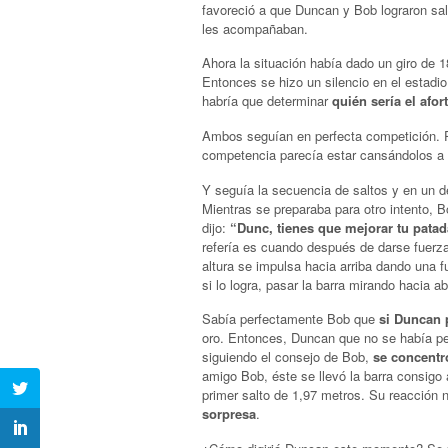
favoreció a que Duncan y Bob lograron sal
les acompañaban.
Ahora la situación había dado un giro de 
Entonces se hizo un silencio en el estadi
habría que determinar
quién sería el afo
Ambos seguían en perfecta competición. Pe
competencia parecía estar cansándolos a
Y seguía la secuencia de saltos y en un d
Mientras se preparaba para otro intento, B
dijo:
“Dunc, tienes que mejorar tu patada
refería es cuando después de darse fuerza 
altura se impulsa hacia arriba dando una fu
si lo logra, pasar la barra mirando hacia 
Sabía perfectamente Bob que
si Duncan 
oro. Entonces, Duncan que no se había pe
siguiendo el consejo de Bob,
se concentró
amigo Bob, éste se llevó la barra consigo
primer salto de 1,97 metros. Su reacción n
sorpresa
.