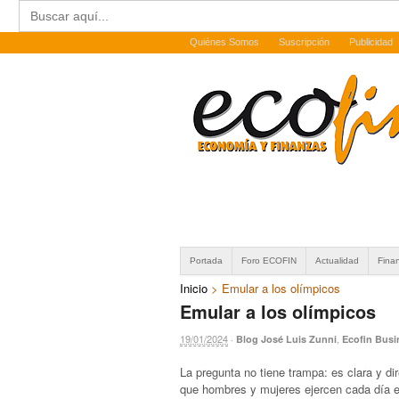
Buscar:
Quiénes Somos
Suscripción
Publicidad
Portada
Foro ECOFIN
Actualidad
Fina
Inicio
>
Emular a los olímpicos
Emular a los olímpicos
19/01/2024
·
,
Blog José Luis Zunni
Ecofin Bus
La pregunta no tiene trampa: es clara y di
que hombres y mujeres ejercen cada día e