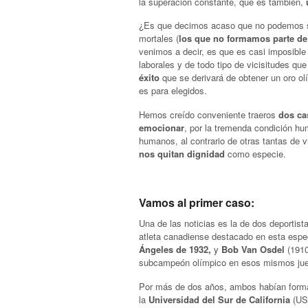
la superación constante, que es también,
¿Es que decimos acaso que no podemos su
mortales (
los que no formamos parte de 
venimos a decir, es que es casi imposible 
laborales y de todo tipo de vicisitudes qu
éxito
que se derivará de obtener un oro o
es para elegidos.
Hemos creído conveniente traeros
dos ca
emocionar
, por la tremenda condición h
humanos, al contrario de otras tantas de 
nos quitan dignidad
como especie.
Vamos al primer caso:
Una de las noticias es la de dos deportista
atleta canadiense destacado en esta espe
Ángeles de 1932,
y
Bob Van Osdel
(1910
subcampeón olímpico en esos mismos jue
Por más de dos años, ambos habían formad
la
Universidad del Sur de California
(US