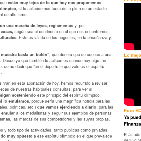
 que
están muy lejos de lo que hoy nos proponemos
 olímpico
, si lo aplicásemos fuera de la pista de un estadio
l de atletismo.
on una maraña de leyes, reglamentos
y, por
 cosas,
según sea el continente en el que nos encontremos,
lturales.
Esto es válido en los negocios, en la enseñanza
y,
 muestra basta un botón”,
que denota que se conoce a una
Lo mejo
.
Desde ya que también lo aplicamos cuando hay algo tan
, como decir que “en el deporte lo que vale es el espíritu
.
irvan en esta aportación de hoy, hemos recurrido a revisar
ecas de nuestras habituales consultas, para ver si
 sigan sosteniendo
este principio del espíritu olímpico,
 si lo emulamos
, porque sería una magnífica noticia para las
les, políticas, etc.)
que vamos ejerciendo a diario
, para las
Foro E
 emular
a los medallistas y seguir sus ejemplos de personas
Ya pued
ismas
, las marcas de sus competidores y las suyas propias.
Finanza
os y todo tipo de actividades, tanto públicas como privadas,
El Jurado
ido muy opuesto
a ese espíritu olímpico en el que prevalece
de julio p