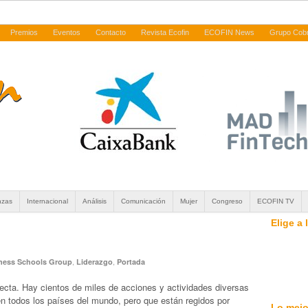
Premios
Eventos
Contacto
Revista Ecofin
ECOFIN News
Grupo Cob
nzas
Internacional
Análisis
Comunicación
Mujer
Congreso
ECOFIN TV
Elige a
,
,
iness Schools Group
Liderazgo
Portada
recta. Hay cientos de miles de acciones y actividades diversas
n todos los países del mundo, pero que están regidos por
Lo mejo