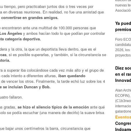
nuevas te
u tiempo, pero practicaban juntos dos o tres veces por
Asociaci
a en diversas reuniones. En realidad, no fue una amistad que
 convertirse en grandes amigos.
Ya pued
 se encontraron ante una multitud de 100.000 personas que
premios
 Los Ángeles
y ambos hacían todo lo que podían por controlar
ta categoría deportiva.
Foro ECOF
candidatu
ra y la otra, la que un deportista lleva dentro, que es el
2026, los
rcas
, si es posible superarlas, y también, si la circunstancia se
proyectos
toria.
Diez so
ra a superar iba colocándose cada vez más alto y el grupo de
en el r
cada intento a diferentes alturas,
iban quedando
Innovad
de vencer los otros. Finalmente, la tarde echó luz sobre los 4
ue se incluían Duncan y Bob.
Alan Arch
ECOFIN), 
atro fallaron.
(C1b3rwom
internaci
as gradas,
se hizo el silencio típico de la emoción
ante qué
galardon
solo se podía escuchar (una manera de decirlo) la suave brisa
Evento
Congres
ue bajar unos centímetros la barra, circunstancia que
Indoame