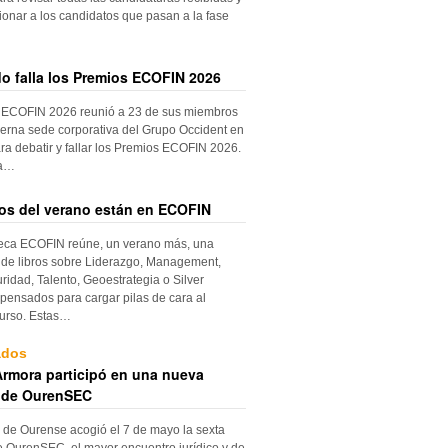
ionar a los candidatos que pasan a la fase
do falla los Premios ECOFIN 2026
 ECOFIN 2026 reunió a 23 de sus miembros
erna sede corporativa del Grupo Occident en
ra debatir y fallar los Premios ECOFIN 2026.
la…
ros del verano están en ECOFIN
teca ECOFIN reúne, un verano más, una
 de libros sobre Liderazgo, Management,
ridad, Talento, Geoestrategia o Silver
ensados para cargar pilas de cara al
urso. Estas…
ados
rmora participó en una nueva
 de OurenSEC
 de Ourense acogió el 7 de mayo la sexta
e OurenSEC, el mayor encuentro jurídico y de