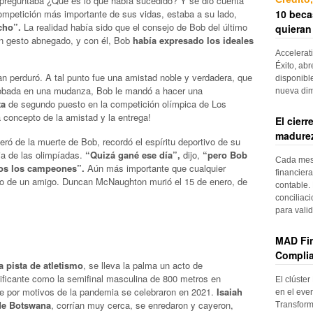
reguntaba ¿Qué es lo que había sucedido? Y se dio cuenta
10 beca
ompetición más importante de sus vidas, estaba a su lado,
cho”.
La realidad había sido que el consejo de Bob del último
quieran
 un gesto abnegado, y con él, Bob
había expresado los ideales
Accelerat
Éxito, abr
n perduró. A tal punto fue una amistad noble y verdadera, que
disponibl
robada en una mudanza, Bob le mandó a hacer una
nueva di
ta
de segundo puesto en la competición olímpica de Los
concepto de la amistad y la entrega!
El cier
madurez
ó de la muerte de Bob, recordó el espíritu deportivo de su
a de las olimpíadas.
“Quizá gané ese día”,
dijo,
“pero Bob
Cada mes, 
os los campeones”.
Aún más importante que cualquier
financiera
esto de un amigo. Duncan McNaughton murió el 15 de enero, de
contable. 
conciliac
para vali
MAD Fin
Complia
 pista de atletismo
, se lleva la palma un acto de
dificante como la semifinal masculina de 800 metros en
El clúster
ue por motivos de la pandemia se celebraron en 2021.
Isaiah
en el even
de Botswana
, corrían muy cerca, se enredaron y cayeron,
Transform