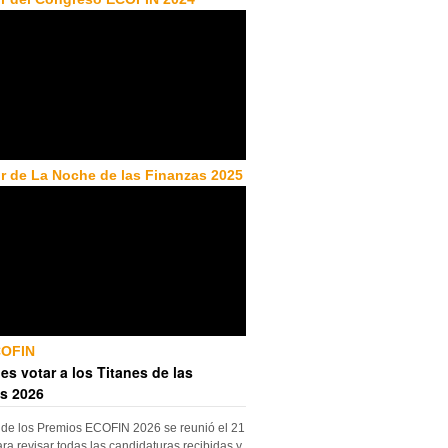
r de La Noche de las Finanzas 2025
COFIN
es votar a los Titanes de las
s 2026
 de los Premios ECOFIN 2026 se reunió el 21
ara revisar todas las candidaturas recibidas y