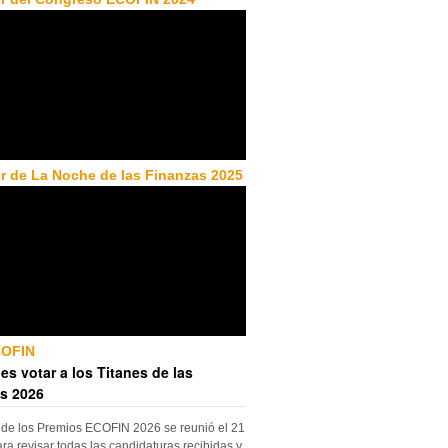
r de La Noche de las Finanzas 2025
COFIN
es votar a los Titanes de las
s 2026
 de los Premios ECOFIN 2026 se reunió el 21
ara revisar todas las candidaturas recibidas y