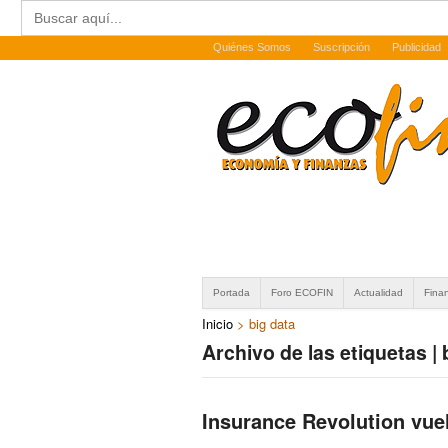
Buscar:
Quiénes Somos
Suscripción
Publicidad
Portada
Foro ECOFIN
Actualidad
Fina
Inicio
>
big data
Archivo de las etiquetas | 
Insurance Revolution vue