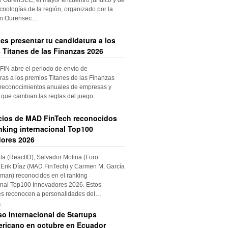
cnologías de la región, organizado por la
ón Ourensec…
es presentar tu candidatura a los
 Titanes de las Finanzas 2026
IN abre el periodo de envío de
ras a los premios Titanes de las Finanzas
 reconocimientos anuales de empresas y
 que cambian las reglas del juego…
cios de MAD FinTech reconocidos
anking internacional Top100
ores 2026
ila (ReactID), Salvador Molina (Foro
Erik Díaz (MAD FinTech) y Carmen M. García
an) reconocidos en el ranking
onal Top100 Innovadores 2026. Estos
es reconocen a personalidades del…
s
o Internacional de Startups
ricano en octubre en Ecuador