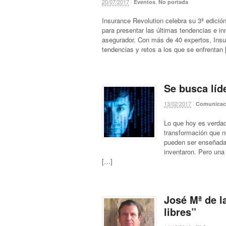
20/07/2017
·
,
Eventos
No portada
Insurance Revolution celebra su 3ª edició
para presentar las últimas tendencias e i
asegurador. Con más de 40 expertos, Insur
tendencias y retos a los que se enfrentan
Se busca líd
13/02/2017
·
Comunicac
Lo que hoy es verda
transformación que n
pueden ser enseñadas
inventaron. Pero una
[…]
José Mª de l
libres”