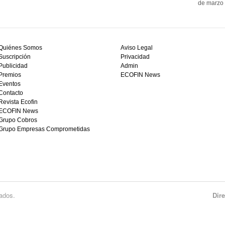
de marzo 
Quiénes Somos
Aviso Legal
Suscripción
Privacidad
Publicidad
Admin
Premios
ECOFIN News
Eventos
Contacto
Revista Ecofin
ECOFIN News
Grupo Cobros
Grupo Empresas Comprometidas
ados.
Dir