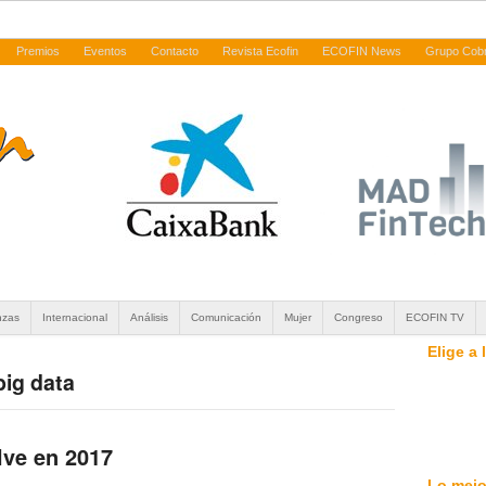
Premios
Eventos
Contacto
Revista Ecofin
ECOFIN News
Grupo Cob
nzas
Internacional
Análisis
Comunicación
Mujer
Congreso
ECOFIN TV
Elige a
big data
lve en 2017
Lo mejo