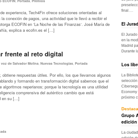
,
,
so ECOFIN
Portada
Premios
preselecc
final….
e experiencia, Tech4Fin ofrece soluciones orientadas al
n la conexión de pagos, una actividad que le llevó a recibir el
El Jura
otorga ECOFIN en ‘La Noche de las Finanzas‘. José María de
ñía, explica a ecofin.es el […]
El Jurado
en la mod
Madrid pa
Durante 
 frente al reto digital
,
,
 voz de Salvador Molina
Nuevas Tecnologías
Portada
Los lib
 obtiene respuestas útiles. Por ello, los que llevamos algunos
La Biblio
ablando y formando en transformación digital sabemos que el
selección
e algoritmos neperianos; porque la tecnología es una utilidad
Cibersegu
teligencia comprensiva del auténtico cambio que está
Economy p
próximo c
d en su […]
Destac
Grupo A
edición
tada
La ciudad
edición d