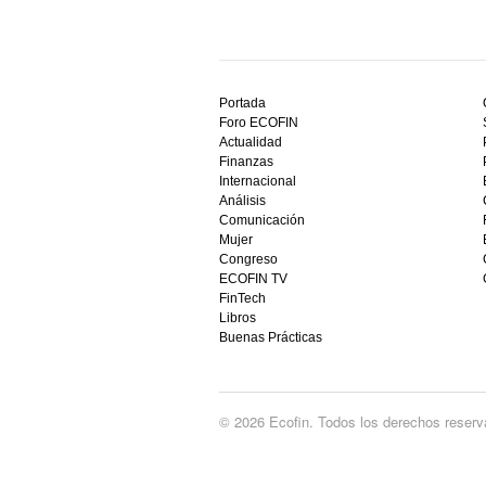
Descubre
el
Portada
mejor
Foro ECOFIN
bono
Actualidad
sin
Finanzas
depósito
Internacional
casino
Análisis
en
Comunicación
España,
Mujer
visita
Congreso
este
ECOFIN TV
sitio
FinTech
restaurantedonmauro.es
Libros
y
Buenas Prácticas
empieza
a
ganar
hoy
© 2026 Ecofin. Todos los derechos reserv
mismo.