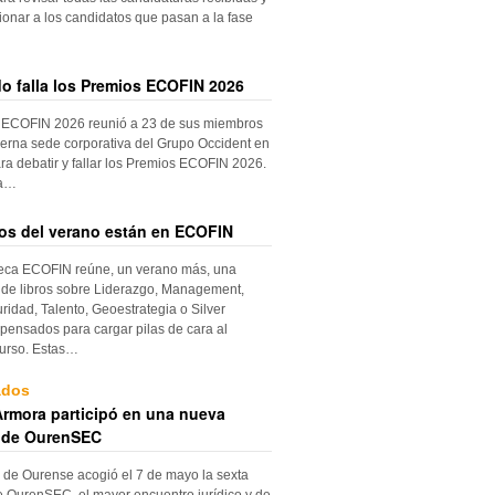
ionar a los candidatos que pasan a la fase
do falla los Premios ECOFIN 2026
 ECOFIN 2026 reunió a 23 de sus miembros
erna sede corporativa del Grupo Occident en
ra debatir y fallar los Premios ECOFIN 2026.
la…
ros del verano están en ECOFIN
teca ECOFIN reúne, un verano más, una
 de libros sobre Liderazgo, Management,
ridad, Talento, Geoestrategia o Silver
ensados para cargar pilas de cara al
urso. Estas…
ados
rmora participó en una nueva
 de OurenSEC
 de Ourense acogió el 7 de mayo la sexta
e OurenSEC, el mayor encuentro jurídico y de