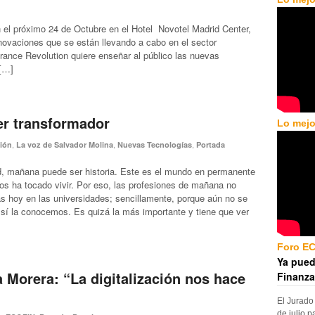
n el próximo 24 de Octubre en el Hotel Novotel Madrid Center,
nnovaciones que se están llevando a cabo en el sector
ance Revolution quiere enseñar al público las nuevas
 […]
er transformador
Lo mejo
,
,
,
ión
La voz de Salvador Molina
Nuevas Tecnologías
Portada
d, mañana puede ser historia. Este es el mundo en permanente
os ha tocado vivir. Por eso, las profesiones de mañana no
 hoy en las universidades; sencillamente, porque aún no se
 sí la conocemos. Es quizá la más importante y tiene que ver
Foro E
Ya pued
a Morera: “La digitalización nos hace
Finanza
El Jurado
de julio p