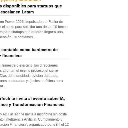
s disponibles para startups que
 escalar en Latam
ion Power 2026, impulsado por Factor de
e el plazo para solicitar una de las 10 becas
es para startups que quieran llegar a una
mensión. Te contamos…
re contable como barómetro de
 financiera
trimestre o ejercicio, las direcciones
s afrontan el mismo proceso: el cierre
Días de intensidad, revisión de datos,
iones aceleradas y ajustes de última hora
dar…
Tech te invita al evento sobre IA,
nce y Transformación Financiera
 MAD FinTech te invita a inscribirte sin coste
to ‘Inteligencia Artificial, Cumplimiento y
ación Financiera’, organizado por eBill el 12