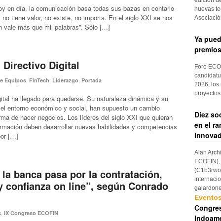
oy en día, la comunicación basa todas sus bazas en contarlo
nuevas te
o tiene valor, no existe, no importa. En el siglo XXI se nos
Asociaci
n vale más que mil palabras”. Sólo […]
Ya pued
premios
 Directivo Digital
Foro ECOF
candidatu
,
,
,
de Equipos
FinTech
Liderazgo
Portada
2026, los
proyectos
gital ha llegado para quedarse. Su naturaleza dinámica y su
n el entorno económico y social, han supuesto un cambio
Diez so
rma de hacer negocios. Los líderes del siglo XXI que quieran
en el r
ormación deben desarrollar nuevas habilidades y competencias
Innovad
por […]
Alan Arch
ECOFIN), 
(C1b3rwom
 la banca pasa por la contratación,
internaci
 y confianza on line”, según Conrado
galardon
Evento
Congres
,
s
IX Congreso ECOFIN
Indoame