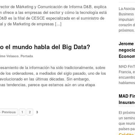
rector de Márketing y Comunicación de Informa D&B, explica
La Asocia
ón ofrece a las empresas del sector y cómo la tecnología está
Business 
&B es la filial de CESCE especializada en el suministro de
impulsan 
ial y de Marketing de empresas […]
corazón d
próximo
Jerome 
o el mundo habla del Big Data?
negocio
Econom
,
ime Velasco
Portada
MAD FinTe
cesamiento de la información ha sido tradicionalmente, sobre
Francia, e
 de los ordenadores, a mediados del siglo pasado, uno de los
encuentro
volucionado en las últimas décadas. Sin embargo,
hablamos 
imas tendencias, parece que estamos aún en una etapa
MAD Fin
Insuran
 Previous
1
2
3
El próxim
un semina
que reuni
países pa
Crédito