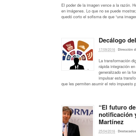
El poder de la imagen vence a la razón. H
en imágenes. Lo que no se puede mostrar, n
quedó corto el sofisma de que “una image
Decálogo del
17/09/2016
·
Dirección 
La transformación di
rápida integración e
generalizado en la fo
impulsar esta transf
que les permiten asumir el reto impuesto 
“El futuro de
notificación
Martínez
25/04/2016
·
Destacado