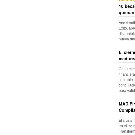
10 beca
quieran
Accelerat
Éxito, abr
disponibl
nueva di
El cier
madurez
Cada mes, 
financiera
contable. 
conciliac
para vali
MAD Fin
Complia
El clúster
en el even
Transform