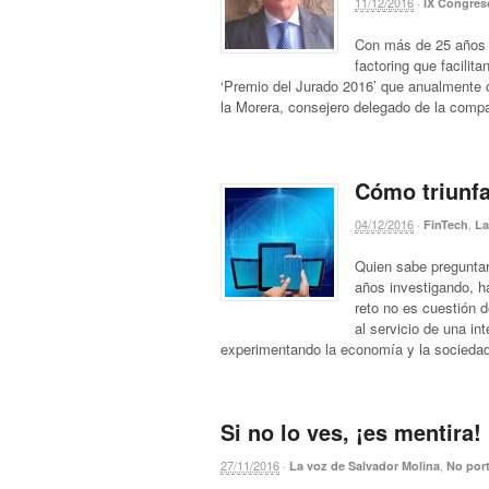
11/12/2016
·
IX Congre
Con más de 25 años d
factoring que facilita
‘Premio del Jurado 2016’ que anualmente 
la Morera, consejero delegado de la compa
Cómo triunfar
04/12/2016
·
,
FinTech
La
Quien sabe preguntar,
años investigando, h
reto no es cuestión d
al servicio de una in
experimentando la economía y la socieda
Si no lo ves, ¡es mentira!
27/11/2016
·
,
La voz de Salvador Molina
No por