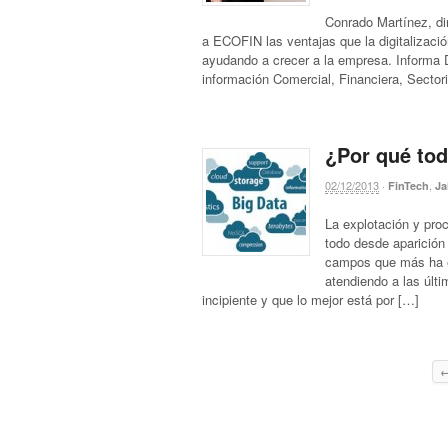
Conrado Martínez, di
a ECOFIN las ventajas que la digitalizaci
ayudando a crecer a la empresa. Informa D
información Comercial, Financiera, Sector
¿Por qué tod
02/12/2013
·
,
FinTech
Ja
La explotación y pro
todo desde aparición
campos que más ha e
atendiendo a las últ
incipiente y que lo mejor está por […]
←