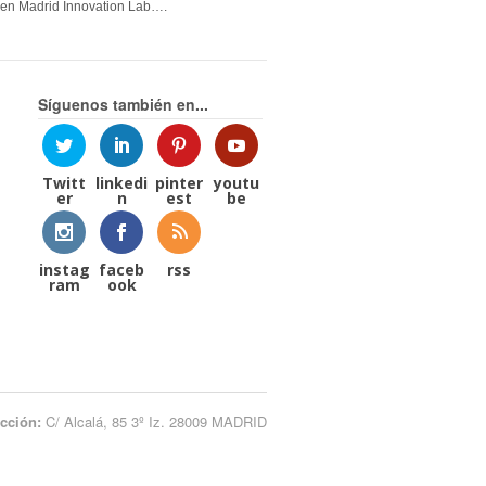
en Madrid Innovation Lab….
Síguenos también en...
Twitt
linkedi
pinter
youtu
er
n
est
be
instag
faceb
rss
ram
ook
ección:
C/ Alcalá, 85 3º Iz. 28009 MADRID