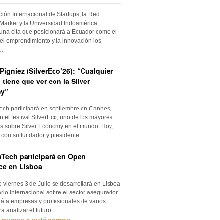
ción Internacional de Startups, la Red
Market y la Universidad Indoamérica
una cita que posicionará a Ecuador como el
el emprendimiento y la innovación los
s…
Pigniez (SilverEco’26): “Cualquier
 tiene que ver con la Silver
y”
ch participará en septiembre en Cannes,
n el festival SilverEco, uno de los mayores
s sobre Silver Economy en el mundo. Hoy,
con su fundador y presidente…
Tech participará en Open
ce en Lisboa
o viernes 3 de Julio se desarrollará en Lisboa
rio internacional sobre el sector asegurador
rá a empresas y profesionales de varios
ra analizar el futuro…
, pymes y autónomos