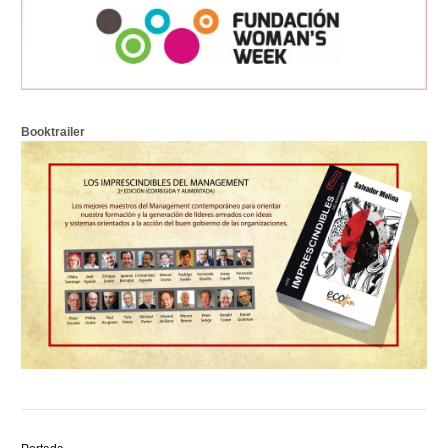
Booktrailer
Descubre
el