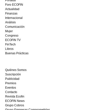
Portada
mejor
Foro ECOFIN
bono
Actualidad
sin
Finanzas
depósito
Internacional
casino
Análisis
en
Comunicación
España,
Mujer
visita
Congreso
este
ECOFIN TV
sitio
FinTech
restaurantedonmauro.es
Libros
y
Buenas Prácticas
empieza
a
ganar
Quiénes Somos
hoy
Suscripción
mismo.
Publicidad
Premios
Eventos
Contacto
Revista Ecofin
ECOFIN News
Grupo Cobros
Grupo Empresas Comprometidas