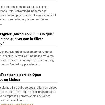
ción Internacional de Startups, la Red
Market y la Universidad Indoamérica
una cita que posicionará a Ecuador como el
el emprendimiento y la innovación los
s…
Pigniez (SilverEco’26): “Cualquier
 tiene que ver con la Silver
y”
ch participará en septiembre en Cannes,
n el festival SilverEco, uno de los mayores
s sobre Silver Economy en el mundo. Hoy,
con su fundador y presidente…
Tech participará en Open
ce en Lisboa
o viernes 3 de Julio se desarrollará en Lisboa
rio internacional sobre el sector asegurador
rá a empresas y profesionales de varios
ra analizar el futuro…
, pymes y autónomos