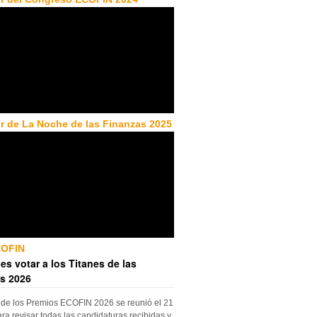
r de La Noche de las Finanzas 2025
COFIN
es votar a los Titanes de las
s 2026
 de los Premios ECOFIN 2026 se reunió el 21
ara revisar todas las candidaturas recibidas y