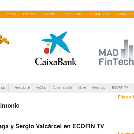
Premios
Eventos
Contacto
Revista Ecofin
ECOFIN News
Grupo Cob
nzas
Internacional
Análisis
Comunicación
Mujer
Congreso
ECOFIN TV
Elige a
fintonic
iaga y Sergio Valcárcel en ECOFIN TV
Lo mejo