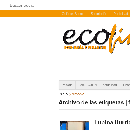
Buscar:
Quiénes Somos
Suscripción
Publicidad
Portada
Foro ECOFIN
Actualidad
Fina
Inicio
>
fintonic
Archivo de las etiquetas | 
Lupina Iturr