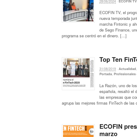
28/06/2024
·
ECOFIN TV
ECOFIN TV, el progra
nueva temporada junt
marcha Fintonic y ah
de Sego Finance, uno
programa se centró en el dinero. […]
Top Ten FinT
31/08/2019
·
Actualidad
,
Portada
Profesionales
La Razón, uno de los
española, resaltó el
las empresas que con
agrupa las mejores firmas FinTech de las d
ECOFIN prese
marzo