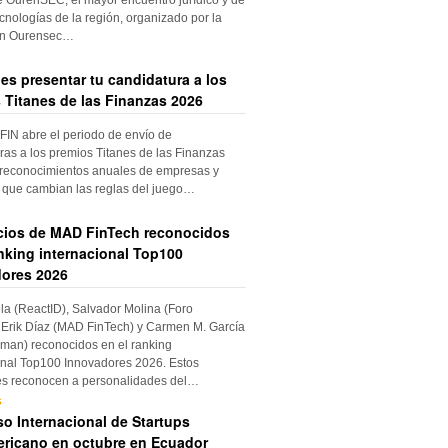
cnologías de la región, organizado por la
ón Ourensec…
es presentar tu candidatura a los
 Titanes de las Finanzas 2026
IN abre el periodo de envío de
ras a los premios Titanes de las Finanzas
 reconocimientos anuales de empresas y
 que cambian las reglas del juego…
cios de MAD FinTech reconocidos
anking internacional Top100
ores 2026
ila (ReactID), Salvador Molina (Foro
Erik Díaz (MAD FinTech) y Carmen M. García
an) reconocidos en el ranking
onal Top100 Innovadores 2026. Estos
es reconocen a personalidades del…
s
o Internacional de Startups
ricano en octubre en Ecuador