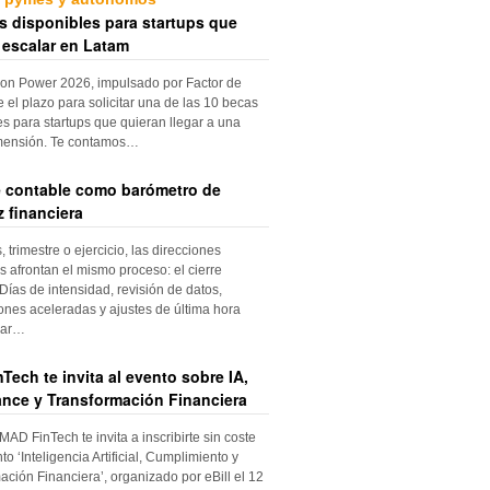
s disponibles para startups que
 escalar en Latam
ion Power 2026, impulsado por Factor de
e el plazo para solicitar una de las 10 becas
es para startups que quieran llegar a una
mensión. Te contamos…
re contable como barómetro de
 financiera
trimestre o ejercicio, las direcciones
s afrontan el mismo proceso: el cierre
Días de intensidad, revisión de datos,
iones aceleradas y ajustes de última hora
dar…
Tech te invita al evento sobre IA,
nce y Transformación Financiera
 MAD FinTech te invita a inscribirte sin coste
to ‘Inteligencia Artificial, Cumplimiento y
ación Financiera’, organizado por eBill el 12