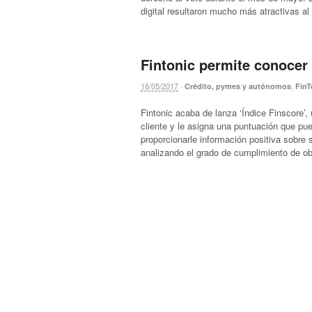
digital resultaron mucho más atractivas al 
Fintonic permite conocer e
16/05/2017
·
,
Crédito, pymes y autónomos
FinT
Fintonic acaba de lanza ‘Índice Finscore’, 
cliente y le asigna una puntuación que pu
proporcionarle información positiva sobre 
analizando el grado de cumplimiento de ob