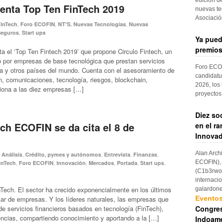
enta Top Ten FinTech 2019
nuevas te
Asociaci
,
,
,
inTech
Foro ECOFIN
NT'S. Nuevas Tecnologías
Nuevas
,
Seguros
Start ups
Ya pued
premios
 el ‘Top Ten Fintech 2019’ que propone Circulo Fintech, un
 por empresas de base tecnológica que prestan servicios
Foro ECOF
a y otros países del mundo. Cuenta con el asesoramiento de
candidatu
n, comunicaciones, tecnología, riesgos, blockchain,
2026, los
cciona a las diez empresas […]
proyectos
Diez so
ech ECOFIN se da cita el 8 de
en el r
Innovad
Alan Arch
,
,
,
,
,
Análisis
Crédito, pymes y autónomos
Entrevista
Finanzas
,
,
,
,
,
,
ECOFIN), 
inTech
Foro ECOFIN
Innovación
Mercados
Portada
Start ups
(C1b3rwom
internaci
Tech. El sector ha crecido exponencialmente en los últimos
galardon
Evento
ar de empresas. Y los líderes naturales, las empresas que
Congres
 de servicios financieros basados en tecnología (FinTech),
encias, compartiendo conocimiento y aportando a la […]
Indoame