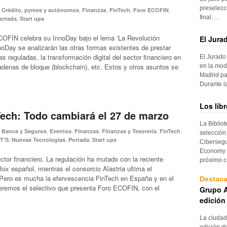
preselecc
,
,
,
,
,
Crédito, pymes y autónomos
Finanzas
FinTech
Foro ECOFIN
final….
,
ortada
Start ups
COFIN celebra su InnoDay bajo el lema ‘La Revolución
El Jura
noDay se analizarán las otras formas existentes de prestar
s reguladas, la transformación digital del sector financiero en
El Jurado
cadenas de bloque (blockchain), etc. Estos y otros asuntos se
en la mod
Madrid pa
Durante 
Los lib
ech: Todo cambiará el 27 de marzo
La Biblio
,
,
,
,
,
,
Banca y Seguros
Eventos
Finanzas
Finanzas y Tesorería
FinTech
selección
,
,
T'S. Nuevas Tecnologías
Portada
Start ups
Cibersegu
Economy p
tor financiero. La regulación ha mutado con la reciente
próximo c
ox español, mientras el consorcio Alastria ultima el
Pero es mucha la efervescencia FinTech en España y en el
Destac
remos el selectivo que presenta Foro ECOFIN, con el
Grupo A
edición
La ciudad
edición d