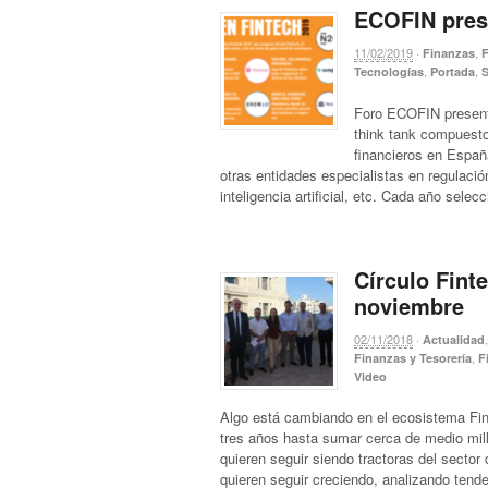
ECOFIN pres
11/02/2019
·
,
Finanzas
F
,
,
Tecnologías
Portada
Foro ECOFIN presenta
think tank compuesto
financieros en Españ
otras entidades especialistas en regulació
inteligencia artificial, etc. Cada año sele
Círculo Fint
noviembre
02/11/2018
·
Actualidad
,
Finanzas y Tesorería
F
Video
Algo está cambiando en el ecosistema Fin
tres años hasta sumar cerca de medio mill
quieren seguir siendo tractoras del sector
quieren seguir creciendo, analizando tend