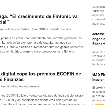
La Asocia
Business 
aga: “El crecimiento de Fintonic va
impulsan 
corazón d
ial”
próximo
,
,
,
,
,
guros
Finanzas
FinTech
Foro ECOFIN
Portada
Premios
Jerome 
 pionera en crear una herramienta que permitía gestionar las
negocio
 La aplicación siempre ha sido gratuita, aunque sus
Econom
tras, Fintonic clasifica automáticamente los gastos corrientes,
iza el histórico, permite hacer presupuestos y tiene un
MAD FinTe
Francia, e
encuentro
hablamos 
digital copa los premios ECOFIN de
MAD Fin
as Finanzas
Insuran
,
,
,
Foro ECOFIN
Portada
Premios
El próxim
un semina
ios ECOFIN eligió a veinte candidatos de indiscutible valor y
que reuni
o ECOFIN y de asociaciones financieras han ejercido su
países pa
l resultado final es que las empresas de la llamada economía
Crédito