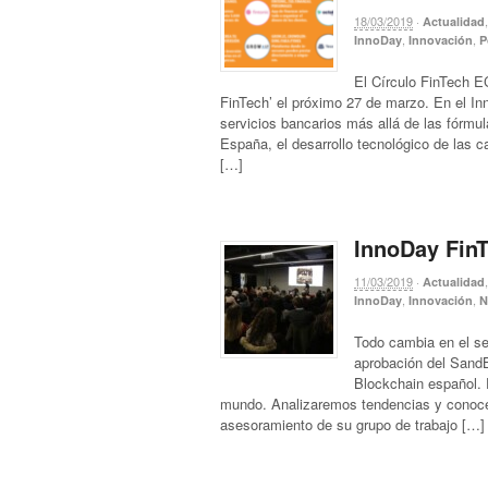
18/03/2019
·
Actualidad
,
,
InnoDay
Innovación
P
El Círculo FinTech E
FinTech’ el próximo 27 de marzo. En el In
servicios bancarios más allá de las fórmula
España, el desarrollo tecnológico de las 
[…]
InnoDay FinT
11/03/2019
·
Actualidad
,
,
InnoDay
Innovación
N
Todo cambia en el sec
aprobación del SandB
Blockchain español. 
mundo. Analizaremos tendencias y conoce
asesoramiento de su grupo de trabajo […]