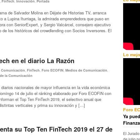
,
,
,
FinTech
Innovación
Portada
ma de Salvador Molina en Déjate de Historias TV, arranca
o a Lupina Iturriaga, la admirada emprendedora que puso en
ora con SeniorExpert, y Sergio Valcárcel, consejero ejecutivo
 de los históricos del crowdlending con Socios Inversores. El
Lo mejo
ech en el diario La Razón
,
,
,
,
,
Comunicación
FinTech
Foro ECOFIN
Medios de Comunicación
 de la Comunicación
 diarios nacionales de mayor influencia en la vida económica
 domingo 14 de julio el ránking elaborado por Foro ECOFIN con
forman el Top Ten FinTech 2019, el selectivo anual que
istintas verticales y prima su innovación y […]
Foro E
Ya pued
Finanza
nta su Top Ten FinTech 2019 el 27 de
El Jurado
de julio p