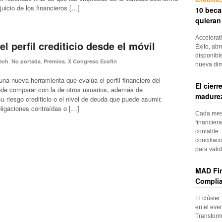
juicio de los financieros […]
10 beca
quieran
Accelerat
l perfil crediticio desde el móvil
Éxito, abr
disponibl
,
,
,
ech
No portada
Premios
X Congreso Ecofin
nueva di
una nueva herramienta que evalúa el perfil financiero del
El cier
ede comparar con la de otros usuarios, además de
madurez
su riesgo crediticio o el nivel de deuda que puede asumir,
ligaciones contraídas o […]
Cada mes, 
financiera
contable. 
conciliac
para vali
MAD Fin
Complia
El clúster
en el even
Transform