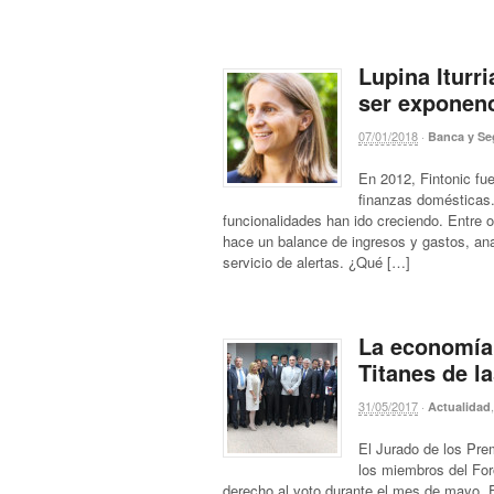
Lupina Iturri
ser exponenc
07/01/2018
·
Banca y Se
En 2012, Fintonic fue
finanzas domésticas.
funcionalidades han ido creciendo. Entre o
hace un balance de ingresos y gastos, anal
servicio de alertas. ¿Qué […]
La economía 
Titanes de l
31/05/2017
·
Actualidad
El Jurado de los Prem
los miembros del For
derecho al voto durante el mes de mayo. E