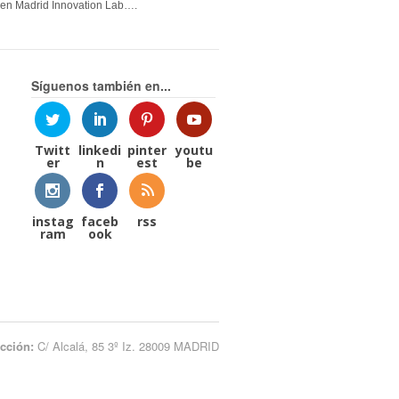
en Madrid Innovation Lab….
Síguenos también en...
Twitt
linkedi
pinter
youtu
er
n
est
be
instag
faceb
rss
ram
ook
ección:
C/ Alcalá, 85 3º Iz. 28009 MADRID