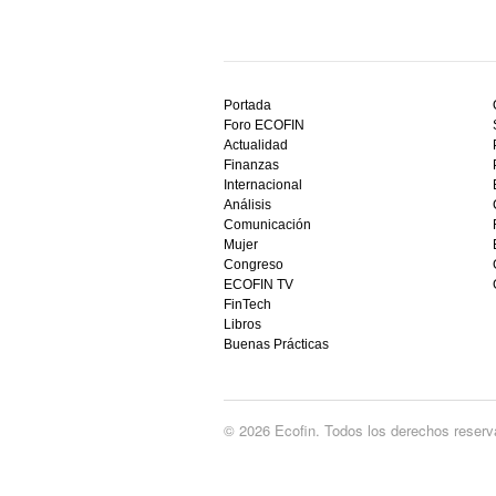
Descubre
el
Portada
mejor
Foro ECOFIN
bono
Actualidad
sin
Finanzas
depósito
Internacional
casino
Análisis
en
Comunicación
España,
Mujer
visita
Congreso
este
ECOFIN TV
sitio
FinTech
restaurantedonmauro.es
Libros
y
Buenas Prácticas
empieza
a
ganar
hoy
© 2026 Ecofin. Todos los derechos reserv
mismo.