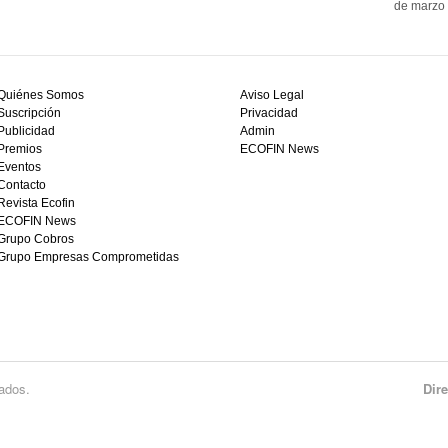
de marzo 
Quiénes Somos
Aviso Legal
Suscripción
Privacidad
Publicidad
Admin
Premios
ECOFIN News
Eventos
Contacto
Revista Ecofin
ECOFIN News
Grupo Cobros
Grupo Empresas Comprometidas
ados.
Dir