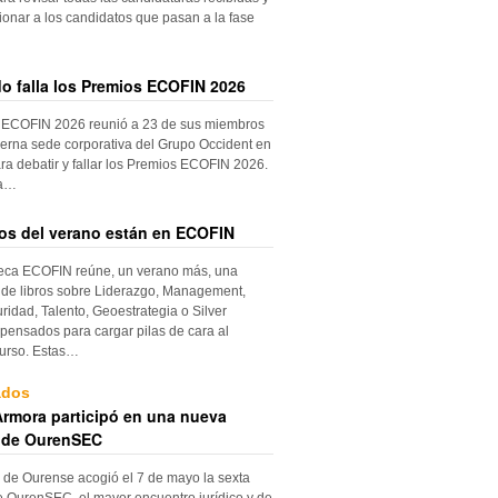
ionar a los candidatos que pasan a la fase
do falla los Premios ECOFIN 2026
 ECOFIN 2026 reunió a 23 de sus miembros
erna sede corporativa del Grupo Occident en
ra debatir y fallar los Premios ECOFIN 2026.
la…
ros del verano están en ECOFIN
teca ECOFIN reúne, un verano más, una
 de libros sobre Liderazgo, Management,
ridad, Talento, Geoestrategia o Silver
ensados para cargar pilas de cara al
urso. Estas…
ados
rmora participó en una nueva
 de OurenSEC
 de Ourense acogió el 7 de mayo la sexta
e OurenSEC, el mayor encuentro jurídico y de