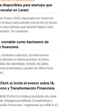
s disponibles para startups que
 escalar en Latam
ion Power 2026, impulsado por Factor de
e el plazo para solicitar una de las 10 becas
es para startups que quieran llegar a una
mensión. Te contamos…
re contable como barómetro de
 financiera
trimestre o ejercicio, las direcciones
s afrontan el mismo proceso: el cierre
Días de intensidad, revisión de datos,
iones aceleradas y ajustes de última hora
dar…
Tech te invita al evento sobre IA,
nce y Transformación Financiera
 MAD FinTech te invita a inscribirte sin coste
to ‘Inteligencia Artificial, Cumplimiento y
ación Financiera’, organizado por eBill el 12