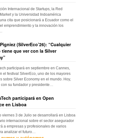
ción Internacional de Startups, la Red
Market y la Universidad Indoamérica
una cita que posicionará a Ecuador como el
el emprendimiento y la innovación los
s…
Pigniez (SilverEco’26): “Cualquier
 tiene que ver con la Silver
y”
ch participará en septiembre en Cannes,
n el festival SilverEco, uno de los mayores
s sobre Silver Economy en el mundo. Hoy,
con su fundador y presidente…
Tech participará en Open
ce en Lisboa
o viernes 3 de Julio se desarrollará en Lisboa
rio internacional sobre el sector asegurador
rá a empresas y profesionales de varios
ra analizar el futuro…
, pymes y autónomos