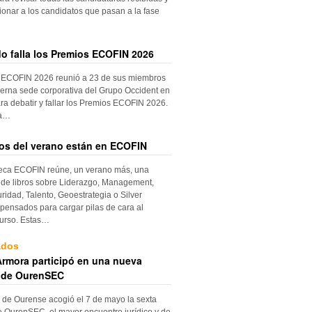
ionar a los candidatos que pasan a la fase
do falla los Premios ECOFIN 2026
 ECOFIN 2026 reunió a 23 de sus miembros
erna sede corporativa del Grupo Occident en
ra debatir y fallar los Premios ECOFIN 2026.
la…
ros del verano están en ECOFIN
teca ECOFIN reúne, un verano más, una
 de libros sobre Liderazgo, Management,
ridad, Talento, Geoestrategia o Silver
ensados para cargar pilas de cara al
urso. Estas…
ados
rmora participó en una nueva
 de OurenSEC
 de Ourense acogió el 7 de mayo la sexta
e OurenSEC, el mayor encuentro jurídico y de