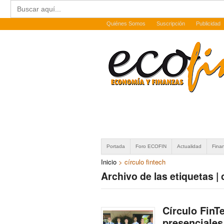
Buscar:
Quiénes Somos
Suscripción
Publicidad
Portada
Foro ECOFIN
Actualidad
Fina
Inicio
>
círculo fintech
Archivo de las etiquetas | 
Círculo FinT
presenciales