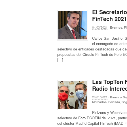
El Secretari
FinTech 2021
04/03/2021
·
,
Eventos
F
Carlos San Basilio, S
el encargado de entre
selectivo de entidades destacadas que cad
propuestas del Círculo FinTech de Foro E
[…]
Las TopTen F
Radio Inter
26/01/2021
·
Banca y Se
,
,
Mercados
Portada
Seg
Finizens y Woonivers
selectivo de Foro ECOFIN del 2021, parti
del clúster Madrid Capital FinTech (MAD F