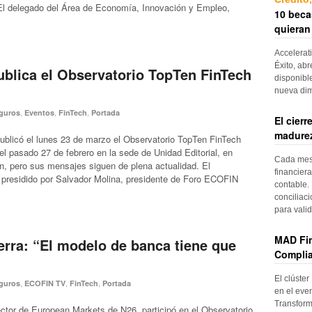
El delegado del Área de Economía, Innovación y Empleo,
10 beca
quieran
Accelerat
Éxito, abr
blica el Observatorio TopTen FinTech
disponibl
nueva di
,
,
,
guros
Eventos
FinTech
Portada
El cier
madurez
publicó el lunes 23 de marzo el Observatorio TopTen FinTech
el pasado 27 de febrero en la sede de Unidad Editorial, en
Cada mes, 
n, pero sus mensajes siguen de plena actualidad. El
financiera
presidido por Salvador Molina, presidente de Foro ECOFIN
contable. 
conciliac
para vali
MAD Fin
erra: “El modelo de banca tiene que
Complia
El clúster
,
,
,
guros
ECOFIN TV
FinTech
Portada
en el even
Transform
ector de European Markets de N26, participó en el Observatorio