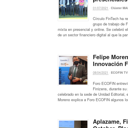
01/07/2021
·
Clúster MA
Círculo FinTech ha r
grupo de trabajo de 
mixta en presencial y online. Se celebró e
de un sector financiero digital al que la p
Felipe Moren
Innovación 
08/04/2021
·
ECOFIN TV
Foro ECOFIN entrevis
Finizens, durante su
celebrado en la sede de Unidad Editorial, 
Moreno explica a Foro ECOFIN algunos log
Aplazame, Fi