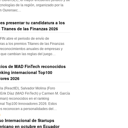
cnologías de la región, organizado por la
ón Ourensec…
es presentar tu candidatura a los
 Titanes de las Finanzas 2026
IN abre el periodo de envío de
ras a los premios Titanes de las Finanzas
 reconocimientos anuales de empresas y
 que cambian las reglas del juego…
cios de MAD FinTech reconocidos
anking internacional Top100
ores 2026
ila (ReactID), Salvador Molina (Foro
Erik Díaz (MAD FinTech) y Carmen M. García
an) reconocidos en el ranking
onal Top100 Innovadores 2026. Estos
es reconocen a personalidades del…
s
o Internacional de Startups
ricano en octubre en Ecuador