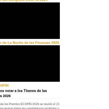
r de La Noche de las Finanzas 2025
COFIN
es votar a los Titanes de las
s 2026
 de los Premios ECOFIN 2026 se reunió el 21
ara revisar todas las candidaturas recibidas y