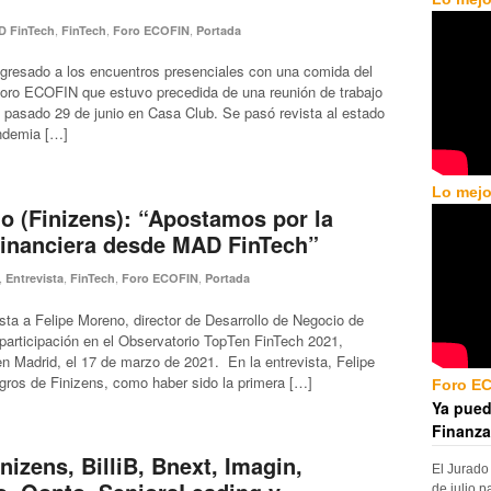
,
,
,
D FinTech
FinTech
Foro ECOFIN
Portada
egresado a los encuentros presenciales con una comida del
Foro ECOFIN que estuvo precedida de una reunión de trabajo
l pasado 29 de junio en Casa Club. Se pasó revista al estado
andemia […]
Lo mejo
o (Finizens): “Apostamos por la
Financiera desde MAD FinTech”
,
,
,
,
Entrevista
FinTech
Foro ECOFIN
Portada
ta a Felipe Moreno, director de Desarrollo de Negocio de
 participación en el Observatorio TopTen FinTech 2021,
en Madrid, el 17 de marzo de 2021. En la entrevista, Felipe
ros de Finizens, como haber sido la primera […]
Foro E
Ya pued
Finanza
nizens, BilliB, Bnext, Imagin,
El Jurado
de julio p