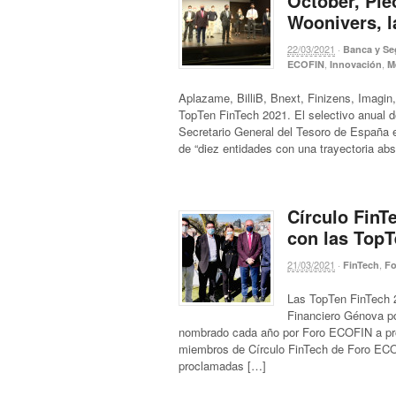
October, Ple
Woonivers, l
22/03/2021
·
Banca y Se
,
,
ECOFIN
Innovación
M
Aplazame, BilliB, Bnext, Finizens, Imagin
TopTen FinTech 2021. El selectivo anual d
Secretario General del Tesoro de España 
de “diez entidades con una trayectoria ab
Círculo FinT
con las TopT
21/03/2021
·
,
FinTech
Fo
Las TopTen FinTech 2
Financiero Génova po
nombrado cada año por Foro ECOFIN a prop
miembros de Círculo FinTech de Foro ECO
proclamadas […]