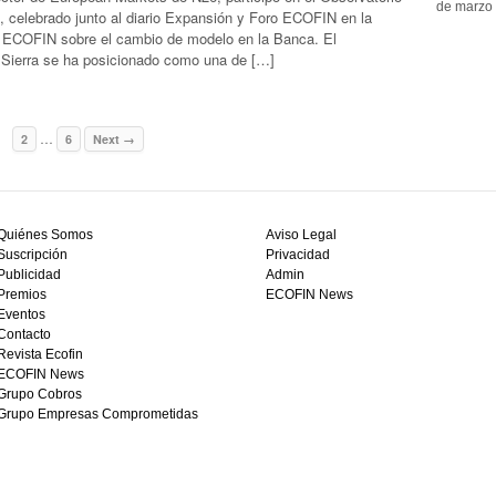
de marzo 
 celebrado junto al diario Expansión y Foro ECOFIN en la
n ECOFIN sobre el cambio de modelo en la Banca. El
 Sierra se ha posicionado como una de […]
…
1
2
6
Next →
Quiénes Somos
Aviso Legal
Suscripción
Privacidad
Publicidad
Admin
Premios
ECOFIN News
Eventos
Contacto
Revista Ecofin
ECOFIN News
Grupo Cobros
Grupo Empresas Comprometidas