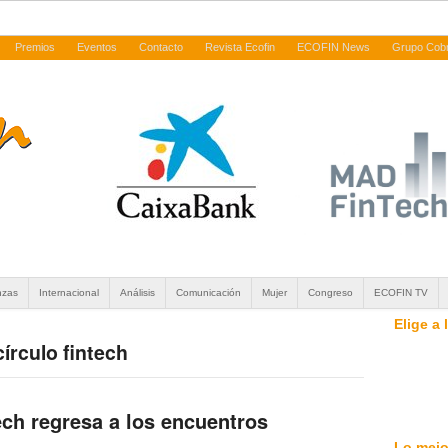
Premios
Eventos
Contacto
Revista Ecofin
ECOFIN News
Grupo Cob
nzas
Internacional
Análisis
Comunicación
Mujer
Congreso
ECOFIN TV
Elige a
círculo fintech
ech regresa a los encuentros
Lo mejo