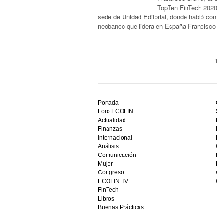
TopTen FinTech 2020,
sede de Unidad Editorial, donde habló co
neobanco que lidera en España Francisco
Descubre
el
Portada
mejor
Foro ECOFIN
bono
Actualidad
sin
Finanzas
depósito
Internacional
casino
Análisis
en
Comunicación
España,
Mujer
visita
Congreso
este
ECOFIN TV
sitio
FinTech
restaurantedonmauro.es
Libros
y
Buenas Prácticas
empieza