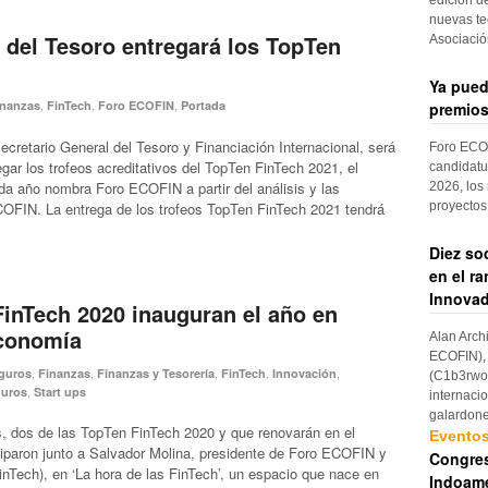
nuevas te
o del Tesoro entregará los TopTen
Asociaci
Ya pued
,
,
,
inanzas
FinTech
Foro ECOFIN
Portada
premios
ecretario General del Tesoro y Financiación Internacional, será
Foro ECOF
gar los trofeos acreditativos del TopTen FinTech 2021, el
candidatu
a año nombra Foro ECOFIN a partir del análisis y las
2026, los
proyectos
COFIN. La entrega de los trofeos TopTen FinTech 2021 tendrá
Diez so
en el r
Innovad
inTech 2020 inauguran el año en
economía
Alan Arch
ECOFIN), 
,
,
,
,
,
guros
Finanzas
Finanzas y Tesorería
FinTech
Innovación
(C1b3rwom
,
uros
Start ups
internaci
galardon
, dos de las TopTen FinTech 2020 y que renovarán en el
Evento
ciparon junto a Salvador Molina, presidente de Foro ECOFIN y
Congres
inTech), en ‘La hora de las FinTech’, un espacio que nace en
Indoame