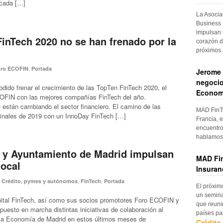
 cada […]
La Asocia
Business 
impulsan 
inTech 2020 no se han frenado por la
corazón d
próximo
,
ro ECOFIN
Portada
Jerome 
negocio
dido frenar el crecimiento de las TopTen FinTech 2020, el
Econom
COFIN con las mejores compañías FinTech del año.
están cambiando el sector financiero. El camino de las
MAD FinTe
finales de 2019 con un InnoDay FinTech […]
Francia, e
encuentro
hablamos 
 y Ayuntamiento de Madrid impulsan
MAD Fin
local
Insuran
,
,
,
Crédito, pymes y autónomos
FinTech
Portada
El próxim
un semina
pital FinTech, así como sus socios promotores Foro ECOFIN y
que reuni
puesto en marcha distintas iniciativas de colaboración al
países pa
 la Economía de Madrid en estos últimos meses de
Crédito