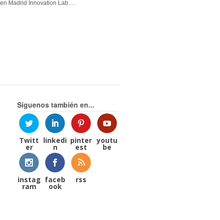
en Madrid Innovation Lab….
Síguenos también en...
Twitt
linkedi
pinter
youtu
er
n
est
be
instag
faceb
rss
ram
ook