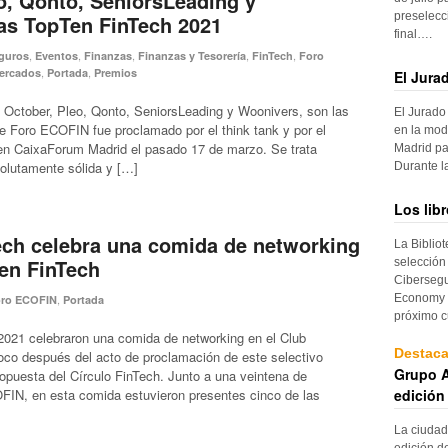
o, Qonto, SeniorsLeading y
preselecc
as TopTen FinTech 2021
final….
,
,
,
,
,
guros
Eventos
Finanzas
Finanzas y Tesorería
FinTech
Foro
,
,
ercados
Portada
Premios
El Jura
, October, Pleo, Qonto, SeniorsLeading y Woonivers, son las
El Jurado
e Foro ECOFIN fue proclamado por el think tank y por el
en la mod
en CaixaForum Madrid el pasado 17 de marzo. Se trata
Madrid pa
solutamente sólida y […]
Durante 
Los lib
ech celebra una comida de networking
La Biblio
en FinTech
selección
Cibersegu
Economy p
,
ro ECOFIN
Portada
próximo c
021 celebraron una comida de networking en el Club
Destac
co después del acto de proclamación de este selectivo
Grupo A
uesta del Círculo FinTech. Junto a una veintena de
FIN, en esta comida estuvieron presentes cinco de las
edición
La ciudad
edición d