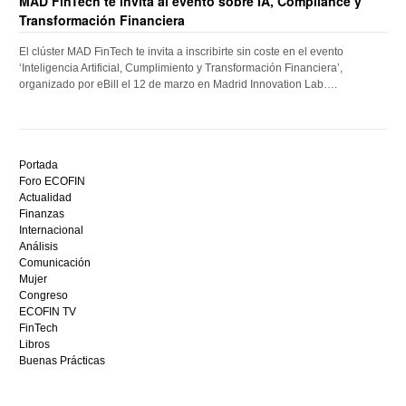
MAD FinTech te invita al evento sobre IA, Compliance y
Transformación Financiera
El clúster MAD FinTech te invita a inscribirte sin coste en el evento
‘Inteligencia Artificial, Cumplimiento y Transformación Financiera’,
organizado por eBill el 12 de marzo en Madrid Innovation Lab….
Descubre
el
Portada
mejor
Foro ECOFIN
bono
Actualidad
sin
Finanzas
depósito
Internacional
casino
Análisis
en
Comunicación
España,
Mujer
visita
Congreso
este
ECOFIN TV
sitio
FinTech
restaurantedonmauro.es
Libros
y
Buenas Prácticas
empieza
a