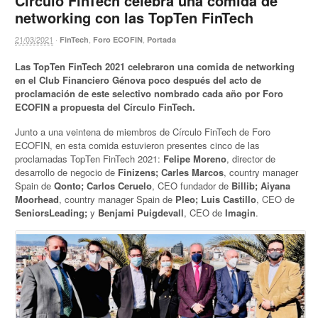
Círculo FinTech celebra una comida de
networking con las TopTen FinTech
21/03/2021
·
,
,
FinTech
Foro ECOFIN
Portada
Las TopTen FinTech 2021 celebraron una comida de networking
en el Club Financiero Génova poco después del acto de
proclamación de este selectivo nombrado cada año por Foro
ECOFIN a propuesta del Círculo FinTech.
Junto a una veintena de miembros de Círculo FinTech de Foro
ECOFIN, en esta comida estuvieron presentes cinco de las
proclamadas TopTen FinTech 2021:
Felipe Moreno
, director de
desarrollo de negocio de
Finizens; Carles Marcos
, country manager
Spain de
Qonto; Carlos Ceruelo
, CEO fundador de
Billib; Aiyana
Moorhead
, country manager Spain de
Pleo; Luis Castillo
, CEO de
SeniorsLeading;
y
Benjami Puigdevall
, CEO de
Imagin
.