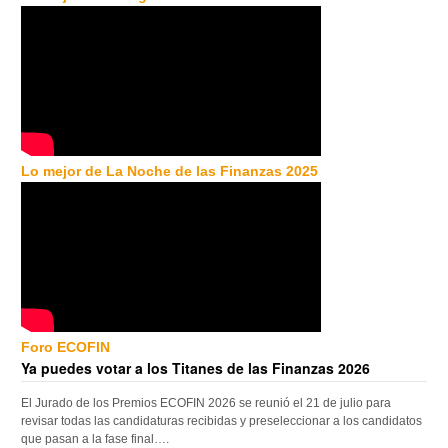
Lo mejor de La Noche de las Finanzas 2025
Foro ECOFIN
Ya puedes votar a los Titanes de las Finanzas 2026
El Jurado de los Premios ECOFIN 2026 se reunió el 21 de julio para
revisar todas las candidaturas recibidas y preseleccionar a los candidatos
que pasan a la fase final….