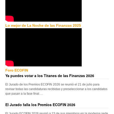
Lo mejor de La Noche de las Finanzas 2025
Foro ECOFIN
Ya puedes votar a los Titanes de las Finanzas 2026
El Jurado de los Premios ECOFIN 2026 se reunió el 21 de julio para
revisar todas las candidaturas recibidas y preseleccionar a los candidatos
que pasan a la fase final….
El Jurado falla los Premios ECOFIN 2026
El Jurado ECOFIN 2026 reunió a 23 de sus miembros en la moderna sede