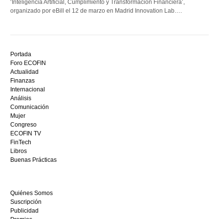
‘Inteligencia Artificial, Cumplimiento y Transformación Financiera’,
organizado por eBill el 12 de marzo en Madrid Innovation Lab….
Descubre
el
Portada
mejor
Foro ECOFIN
bono
Actualidad
sin
Finanzas
depósito
Internacional
casino
Análisis
en
Comunicación
España,
Mujer
visita
Congreso
este
ECOFIN TV
sitio
FinTech
restaurantedonmauro.es
Libros
y
Buenas Prácticas
empieza
a
ganar
Quiénes Somos
hoy
Suscripción
mismo.
Publicidad