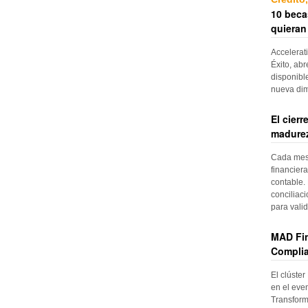
10 beca
quieran
Accelerat
Éxito, abr
disponibl
nueva di
El cier
madurez
Cada mes, 
financiera
contable. 
conciliac
para vali
MAD Fin
Complia
El clúster
en el even
Transform