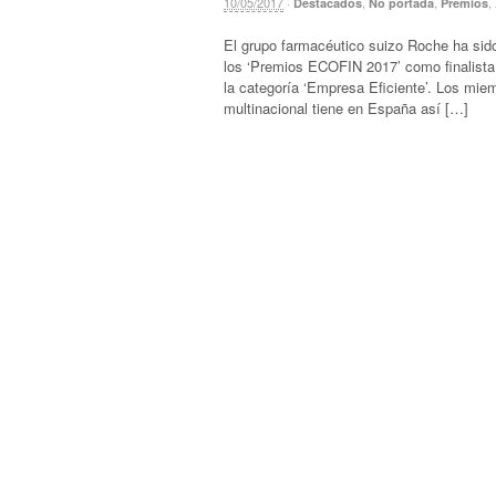
10/05/2017
·
,
,
,
Destacados
No portada
Premios
El grupo farmacéutico suizo Roche ha sid
los ‘Premios ECOFIN 2017’ como finalista 
la categoría ‘Empresa Eficiente’. Los miem
multinacional tiene en España así […]