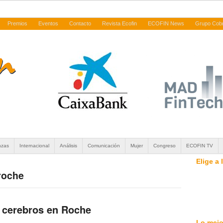
Premios
Eventos
Contacto
Revista Ecofin
ECOFIN News
Grupo Cob
nzas
Internacional
Análisis
Comunicación
Mujer
Congreso
ECOFIN TV
Elige a
 roche
 cerebros en Roche
Lo mejo