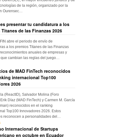
cnologías de la región, organizado por la
ón Ourensec…
es presentar tu candidatura a los
 Titanes de las Finanzas 2026
IN abre el periodo de envío de
ras a los premios Titanes de las Finanzas
 reconocimientos anuales de empresas y
 que cambian las reglas del juego…
cios de MAD FinTech reconocidos
anking internacional Top100
ores 2026
ila (ReactID), Salvador Molina (Foro
Erik Díaz (MAD FinTech) y Carmen M. García
an) reconocidos en el ranking
onal Top100 Innovadores 2026. Estos
es reconocen a personalidades del…
s
o Internacional de Startups
ricano en octubre en Ecuador