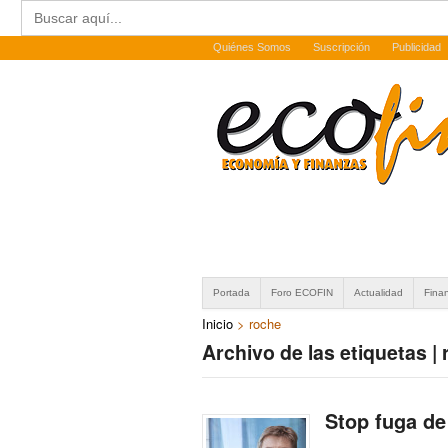
Buscar:
Quiénes Somos
Suscripción
Publicidad
Portada
Foro ECOFIN
Actualidad
Fina
Inicio
>
roche
Archivo de las etiquetas |
Stop fuga de