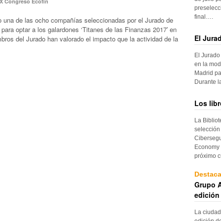
X Congreso Ecofin
preselecc
final….
o una de las ocho compañías seleccionadas por el Jurado de
para optar a los galardones ‘Titanes de las Finanzas 2017′ en
El Jura
bros del Jurado han valorado el impacto que la actividad de la
El Jurado
en la mod
Madrid pa
Durante 
Los lib
La Biblio
selección
Cibersegu
Economy p
próximo c
Destac
Grupo A
edición
La ciudad
edición d