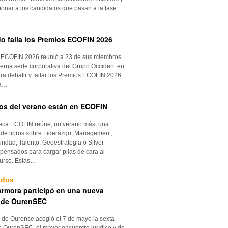
ionar a los candidatos que pasan a la fase
do falla los Premios ECOFIN 2026
 ECOFIN 2026 reunió a 23 de sus miembros
erna sede corporativa del Grupo Occident en
ra debatir y fallar los Premios ECOFIN 2026.
la…
ros del verano están en ECOFIN
teca ECOFIN reúne, un verano más, una
 de libros sobre Liderazgo, Management,
ridad, Talento, Geoestrategia o Silver
ensados para cargar pilas de cara al
urso. Estas…
ados
rmora participó en una nueva
 de OurenSEC
 de Ourense acogió el 7 de mayo la sexta
e OurenSEC, el mayor encuentro jurídico y de