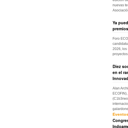
nuevas te
Asociaci
Ya pued
premios
Foro ECOF
candidatu
2026, los
proyectos
Diez so
en el r
Innovad
Alan Arch
ECOFIN), 
(C1b3rwom
internaci
galardon
Evento
Congres
Indoame