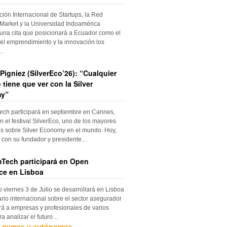
ción Internacional de Startups, la Red
Market y la Universidad Indoamérica
una cita que posicionará a Ecuador como el
el emprendimiento y la innovación los
s…
Pigniez (SilverEco’26): “Cualquier
 tiene que ver con la Silver
y”
ch participará en septiembre en Cannes,
n el festival SilverEco, uno de los mayores
s sobre Silver Economy en el mundo. Hoy,
con su fundador y presidente…
Tech participará en Open
ce en Lisboa
o viernes 3 de Julio se desarrollará en Lisboa
rio internacional sobre el sector asegurador
rá a empresas y profesionales de varios
ra analizar el futuro…
, pymes y autónomos