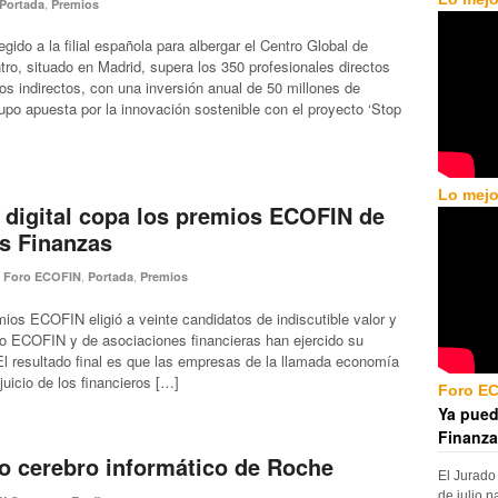
,
Portada
Premios
gido a la filial española para albergar el Centro Global de
ro, situado en Madrid, supera los 350 profesionales directos
s indirectos, con una inversión anual de 50 millones de
upo apuesta por la innovación sostenible con el proyecto ‘Stop
Lo mejo
digital copa los premios ECOFIN de
as Finanzas
,
,
,
Foro ECOFIN
Portada
Premios
ios ECOFIN eligió a veinte candidatos de indiscutible valor y
o ECOFIN y de asociaciones financieras han ejercido su
l resultado final es que las empresas de la llamada economía
juicio de los financieros […]
Foro E
Ya pued
Finanza
o cerebro informático de Roche
El Jurado
de julio p