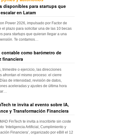
s disponibles para startups que
 escalar en Latam
ion Power 2026, impulsado por Factor de
e el plazo para solicitar una de las 10 becas
es para startups que quieran llegar a una
mensión. Te contamos…
re contable como barómetro de
 financiera
trimestre o ejercicio, las direcciones
s afrontan el mismo proceso: el cierre
Días de intensidad, revisión de datos,
iones aceleradas y ajustes de última hora
dar…
Tech te invita al evento sobre IA,
nce y Transformación Financiera
 MAD FinTech te invita a inscribirte sin coste
to ‘Inteligencia Artificial, Cumplimiento y
ación Financiera’, organizado por eBill el 12