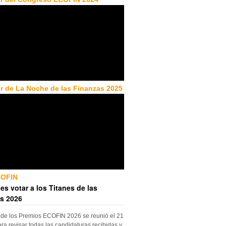
r de La Noche de las Finanzas 2025
COFIN
es votar a los Titanes de las
s 2026
 de los Premios ECOFIN 2026 se reunió el 21
ara revisar todas las candidaturas recibidas y