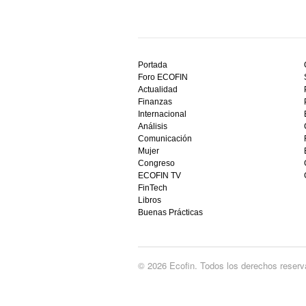
Descubre
el
Portada
mejor
Foro ECOFIN
bono
Actualidad
sin
Finanzas
depósito
Internacional
casino
Análisis
en
Comunicación
España,
Mujer
visita
Congreso
este
ECOFIN TV
sitio
FinTech
restaurantedonmauro.es
Libros
y
Buenas Prácticas
empieza
a
ganar
hoy
© 2026 Ecofin. Todos los derechos reserv
mismo.