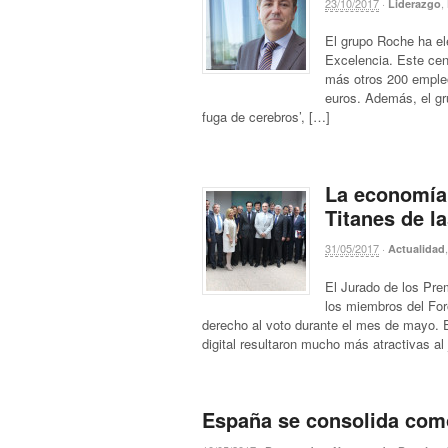
23/10/2017
·
,
Liderazgo
El grupo Roche ha ele
Excelencia. Este cent
más otros 200 empleo
euros. Además, el gr
fuga de cerebros’, […]
La economía 
Titanes de l
31/05/2017
·
Actualidad
El Jurado de los Prem
los miembros del For
derecho al voto durante el mes de mayo. E
digital resultaron mucho más atractivas al 
España se consolida com