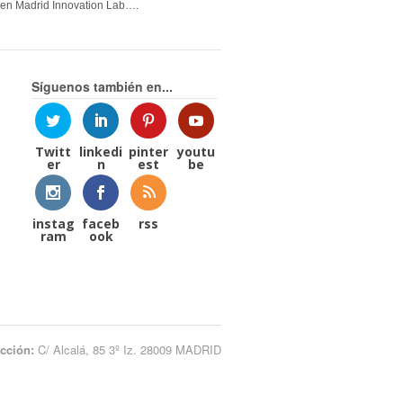
en Madrid Innovation Lab….
Síguenos también en...
Twitt
linkedi
pinter
youtu
er
n
est
be
instag
faceb
rss
ram
ook
ección:
C/ Alcalá, 85 3º Iz. 28009 MADRID