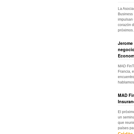
La Asocia
Business 
impulsan 
corazón d
próximo
Jerome 
negocio
Econom
MAD FinTe
Francia, e
encuentro
hablamos 
MAD Fin
Insuran
El próxim
un semina
que reuni
países pa
Crédito