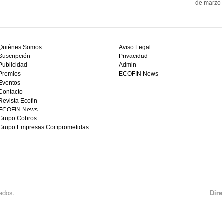
de marzo 
Quiénes Somos
Aviso Legal
Suscripción
Privacidad
Publicidad
Admin
Premios
ECOFIN News
Eventos
Contacto
Revista Ecofin
ECOFIN News
Grupo Cobros
Grupo Empresas Comprometidas
ados.
Dir