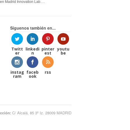
en Madrid Innovation Lab….
Síguenos también en...
Twitt
linkedi
pinter
youtu
er
n
est
be
instag
faceb
rss
ram
ook
ección:
C/ Alcalá, 85 3º Iz. 28009 MADRID