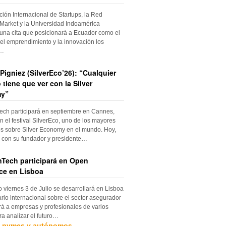
ción Internacional de Startups, la Red
Market y la Universidad Indoamérica
una cita que posicionará a Ecuador como el
el emprendimiento y la innovación los
s…
Pigniez (SilverEco’26): “Cualquier
 tiene que ver con la Silver
y”
ch participará en septiembre en Cannes,
n el festival SilverEco, uno de los mayores
s sobre Silver Economy en el mundo. Hoy,
con su fundador y presidente…
Tech participará en Open
ce en Lisboa
o viernes 3 de Julio se desarrollará en Lisboa
rio internacional sobre el sector asegurador
rá a empresas y profesionales de varios
ra analizar el futuro…
, pymes y autónomos