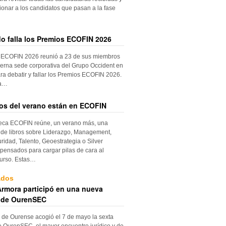
ionar a los candidatos que pasan a la fase
do falla los Premios ECOFIN 2026
 ECOFIN 2026 reunió a 23 de sus miembros
erna sede corporativa del Grupo Occident en
ra debatir y fallar los Premios ECOFIN 2026.
la…
ros del verano están en ECOFIN
teca ECOFIN reúne, un verano más, una
 de libros sobre Liderazgo, Management,
ridad, Talento, Geoestrategia o Silver
ensados para cargar pilas de cara al
urso. Estas…
ados
rmora participó en una nueva
 de OurenSEC
 de Ourense acogió el 7 de mayo la sexta
e OurenSEC, el mayor encuentro jurídico y de