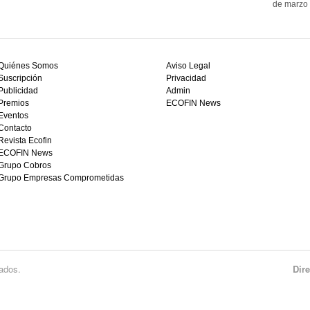
de marzo 
Quiénes Somos
Aviso Legal
Suscripción
Privacidad
Publicidad
Admin
Premios
ECOFIN News
Eventos
Contacto
Revista Ecofin
ECOFIN News
Grupo Cobros
Grupo Empresas Comprometidas
ados.
Dir