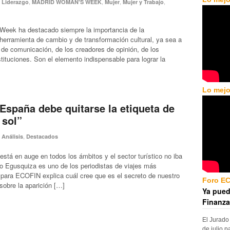
,
,
,
,
,
Liderazgo
MADRID WOMAN'S WEEK
Mujer
Mujer y Trabajo
eek ha destacado siempre la importancia de la
rramienta de cambio y de transformación cultural, ya sea a
 de comunicación, de los creadores de opinión, de los
tituciones. Son el elemento indispensable para lograr la
Lo mejo
España debe quitarse la etiqueta de
 sol”
,
,
Análisis
Destacados
 está en auge en todos los ámbitos y el sector turístico no iba
 Egusquiza es uno de los periodistas de viajes más
 para ECOFIN explica cuál cree que es el secreto de nuestro
Foro E
sobre la aparición […]
Ya pued
Finanza
El Jurado
de julio p