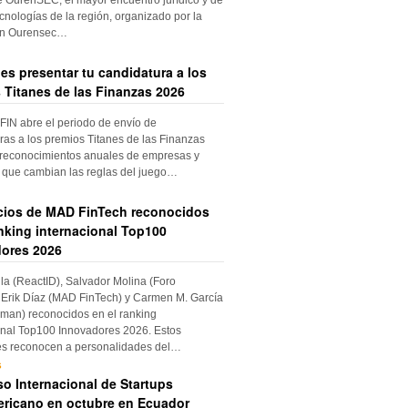
cnologías de la región, organizado por la
ón Ourensec…
es presentar tu candidatura a los
 Titanes de las Finanzas 2026
IN abre el periodo de envío de
ras a los premios Titanes de las Finanzas
 reconocimientos anuales de empresas y
 que cambian las reglas del juego…
cios de MAD FinTech reconocidos
anking internacional Top100
ores 2026
ila (ReactID), Salvador Molina (Foro
Erik Díaz (MAD FinTech) y Carmen M. García
an) reconocidos en el ranking
onal Top100 Innovadores 2026. Estos
es reconocen a personalidades del…
s
o Internacional de Startups
ricano en octubre en Ecuador