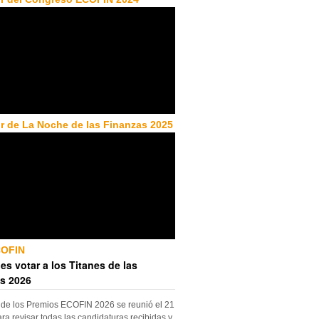
r de La Noche de las Finanzas 2025
COFIN
es votar a los Titanes de las
s 2026
 de los Premios ECOFIN 2026 se reunió el 21
ara revisar todas las candidaturas recibidas y