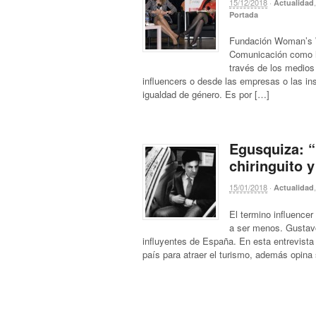
15/12/2018
·
Actualidad
Portada
Fundación Woman’s W
Comunicación como he
través de los medios
influencers o desde las empresas o las ins
igualdad de género. Es por […]
Egusquiza: “
chiringuito y
15/01/2018
·
Actualidad
El termino influencer
a ser menos. Gustavo
influyentes de España. En esta entrevista
país para atraer el turismo, además opina 