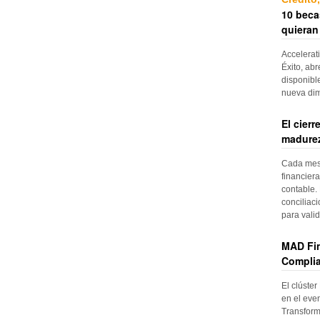
10 beca
quieran
Accelerat
Éxito, abr
disponibl
nueva di
El cier
madurez
Cada mes, 
financiera
contable. 
conciliac
para vali
MAD Fin
Complia
El clúster
en el even
Transform