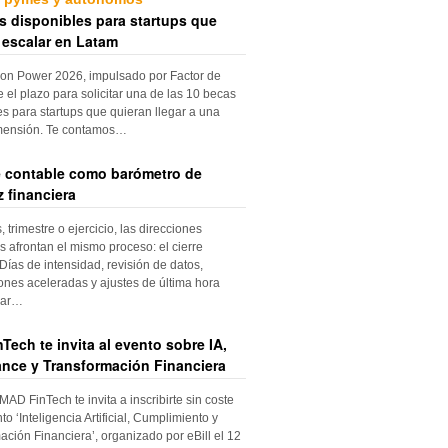
s disponibles para startups que
 escalar en Latam
ion Power 2026, impulsado por Factor de
e el plazo para solicitar una de las 10 becas
es para startups que quieran llegar a una
mensión. Te contamos…
re contable como barómetro de
 financiera
trimestre o ejercicio, las direcciones
s afrontan el mismo proceso: el cierre
Días de intensidad, revisión de datos,
iones aceleradas y ajustes de última hora
dar…
Tech te invita al evento sobre IA,
nce y Transformación Financiera
 MAD FinTech te invita a inscribirte sin coste
to ‘Inteligencia Artificial, Cumplimiento y
ación Financiera’, organizado por eBill el 12