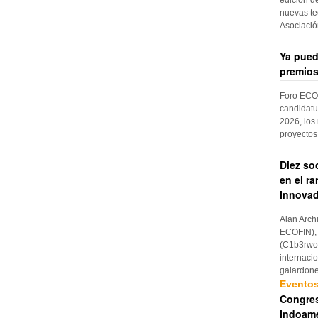
nuevas te
Asociaci
Ya pued
premios
Foro ECOF
candidatu
2026, los
proyectos
Diez so
en el r
Innovad
Alan Arch
ECOFIN), 
(C1b3rwom
internaci
galardon
Evento
Congres
Indoame