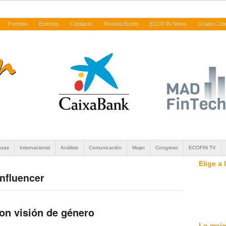
Premios
Eventos
Contacto
Revista Ecofin
ECOFIN News
Grupo Cob
nzas
Internacional
Análisis
Comunicación
Mujer
Congreso
ECOFIN TV
Elige a
influencer
on visión de género
Lo mejo