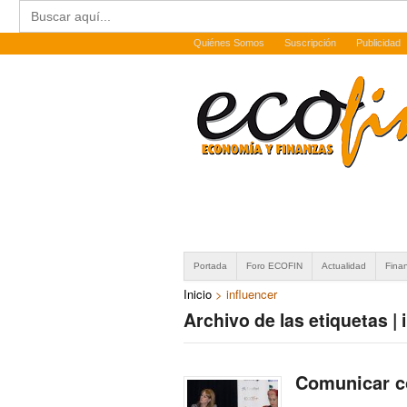
Buscar:
Quiénes Somos
Suscripción
Publicidad
Portada
Foro ECOFIN
Actualidad
Fina
Inicio
>
influencer
Archivo de las etiquetas | 
Comunicar c