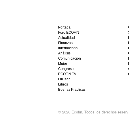
Descubre
el
Portada
mejor
Foro ECOFIN
bono
Actualidad
sin
Finanzas
depósito
Internacional
casino
Análisis
en
Comunicación
España,
Mujer
visita
Congreso
este
ECOFIN TV
sitio
FinTech
restaurantedonmauro.es
Libros
y
Buenas Prácticas
empieza
a
ganar
hoy
© 2026 Ecofin. Todos los derechos reserv
mismo.