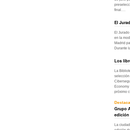
preselecc
final….
El Jura
El Jurado
en la mod
Madrid pa
Durante 
Los lib
La Biblio
selección
Cibersegu
Economy p
próximo c
Destac
Grupo A
edición
La ciudad
edición d