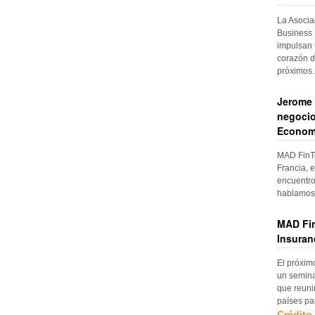
La Asocia
Business 
impulsan 
corazón d
próximo
Jerome 
negocio
Econom
MAD FinTe
Francia, e
encuentro
hablamos 
MAD Fin
Insuran
El próxim
un semina
que reuni
países pa
Crédito