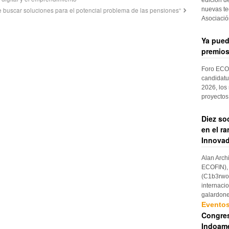
nuevas te
e buscar soluciones para el potencial problema de las pensiones”
Asociaci
Ya pued
premios
Foro ECOF
candidatu
2026, los
proyectos
Diez so
en el r
Innovad
Alan Arch
ECOFIN), 
(C1b3rwom
internaci
galardon
Evento
Congres
Indoame