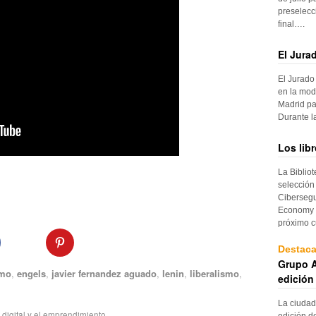
preselecc
final….
El Jura
El Jurado
en la mod
Madrid pa
Durante 
Los lib
La Biblio
selección
Cibersegu
Economy p
próximo c
Destac
Grupo A
mo
,
engels
,
javier fernandez aguado
,
lenin
,
liberalismo
,
edición
La ciudad
digital y el emprendimiento
edición d