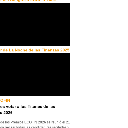
r de La Noche de las Finanzas 2025
COFIN
es votar a los Titanes de las
s 2026
 de los Premios ECOFIN 2026 se reunió el 21
ara revisar todas las candidaturas recibidas y