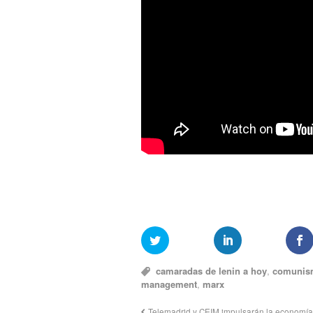
camaradas de lenin a hoy
,
comunis
management
,
marx
Telemadrid y CEIM impulsarán la economía 