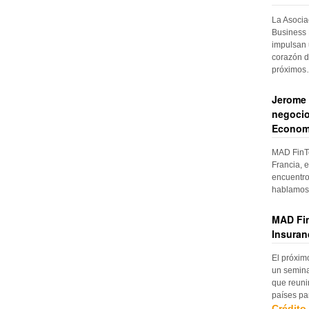
La Asocia
Business 
impulsan 
corazón d
próximo
Jerome 
negocio
Econom
MAD FinTe
Francia, e
encuentro
hablamos 
MAD Fin
Insuran
El próxim
un semina
que reuni
países pa
Crédito