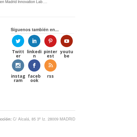
en Madrid Innovation Lab….
Síguenos también en...
Twitt
linkedi
pinter
youtu
er
n
est
be
instag
faceb
rss
ram
ook
ección:
C/ Alcalá, 85 3º Iz. 28009 MADRID