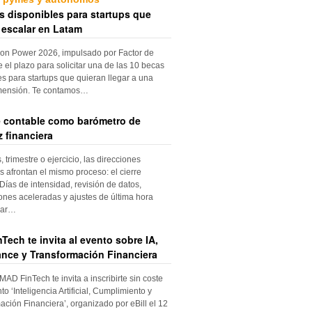
s disponibles para startups que
 escalar en Latam
ion Power 2026, impulsado por Factor de
e el plazo para solicitar una de las 10 becas
es para startups que quieran llegar a una
mensión. Te contamos…
re contable como barómetro de
 financiera
trimestre o ejercicio, las direcciones
s afrontan el mismo proceso: el cierre
Días de intensidad, revisión de datos,
iones aceleradas y ajustes de última hora
dar…
Tech te invita al evento sobre IA,
nce y Transformación Financiera
 MAD FinTech te invita a inscribirte sin coste
to ‘Inteligencia Artificial, Cumplimiento y
ación Financiera’, organizado por eBill el 12