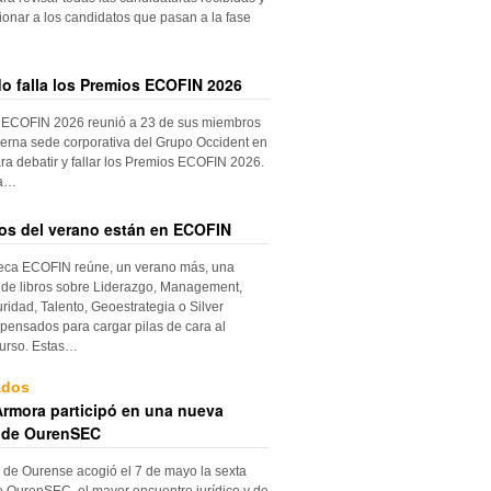
ionar a los candidatos que pasan a la fase
do falla los Premios ECOFIN 2026
 ECOFIN 2026 reunió a 23 de sus miembros
erna sede corporativa del Grupo Occident en
ra debatir y fallar los Premios ECOFIN 2026.
la…
ros del verano están en ECOFIN
teca ECOFIN reúne, un verano más, una
 de libros sobre Liderazgo, Management,
ridad, Talento, Geoestrategia o Silver
ensados para cargar pilas de cara al
urso. Estas…
ados
rmora participó en una nueva
 de OurenSEC
 de Ourense acogió el 7 de mayo la sexta
e OurenSEC, el mayor encuentro jurídico y de