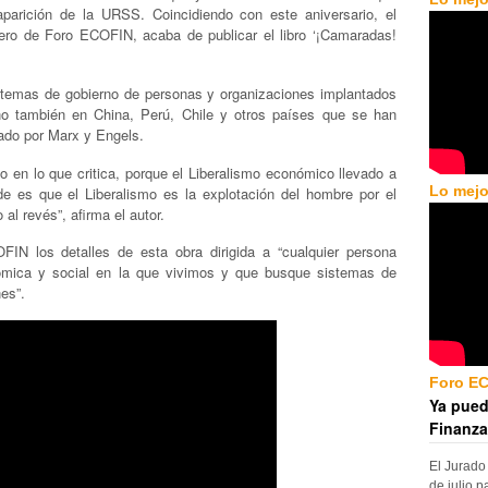
parición de la URSS. Coincidiendo con este aniversario, el
ero de Foro ECOFIN, acaba de publicar el libro ‘¡Camaradas!
istemas de gobierno de personas y organizaciones implantados
o también en China, Perú, Chile y otros países que se han
ado por Marx y Engels.
en lo que critica, porque el Liberalismo económico llevado a
Lo mejo
 es que el Liberalismo es la explotación del hombre por el
l revés”, afirma el autor.
IN los detalles de esta obra dirigida a “cualquier persona
onómica y social en la que vivimos y que busque sistemas de
es”.
Foro E
Ya pued
Finanza
El Jurado
de julio p