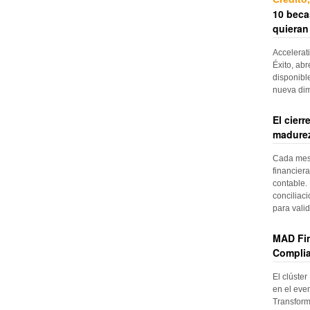
10 beca
quieran
Accelerat
Éxito, abr
disponibl
nueva di
El cier
madurez
Cada mes, 
financiera
contable. 
conciliac
para vali
MAD Fin
Complia
El clúster
en el even
Transform