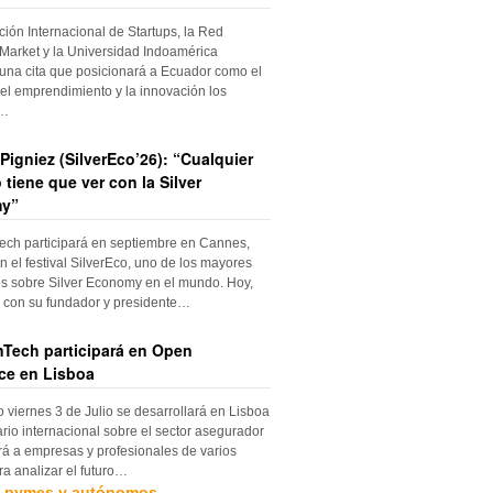
ción Internacional de Startups, la Red
Market y la Universidad Indoamérica
una cita que posicionará a Ecuador como el
el emprendimiento y la innovación los
s…
Pigniez (SilverEco’26): “Cualquier
 tiene que ver con la Silver
y”
ch participará en septiembre en Cannes,
n el festival SilverEco, uno de los mayores
s sobre Silver Economy en el mundo. Hoy,
con su fundador y presidente…
Tech participará en Open
ce en Lisboa
o viernes 3 de Julio se desarrollará en Lisboa
rio internacional sobre el sector asegurador
rá a empresas y profesionales de varios
ra analizar el futuro…
, pymes y autónomos