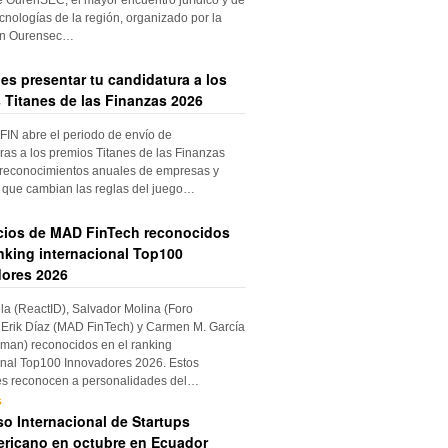
cnologías de la región, organizado por la
ón Ourensec…
es presentar tu candidatura a los
 Titanes de las Finanzas 2026
IN abre el periodo de envío de
ras a los premios Titanes de las Finanzas
 reconocimientos anuales de empresas y
 que cambian las reglas del juego…
cios de MAD FinTech reconocidos
anking internacional Top100
ores 2026
ila (ReactID), Salvador Molina (Foro
Erik Díaz (MAD FinTech) y Carmen M. García
an) reconocidos en el ranking
onal Top100 Innovadores 2026. Estos
es reconocen a personalidades del…
s
o Internacional de Startups
ricano en octubre en Ecuador