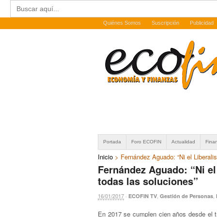
Buscar:
Quiénes Somos
Suscripción
Publicidad
Portada
Foro ECOFIN
Actualidad
Fina
Inicio
>
Fernández Aguado: “Ni el Liberali
Fernández Aguado: “Ni el
todas las soluciones”
16/01/2017
·
,
,
ECOFIN TV
Gestión de Personas
En 2017 se cumplen cien años desde el tr