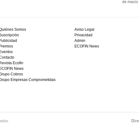
de marzo 
Quiénes Somos
Aviso Legal
Suscripción
Privacidad
Publicidad
Admin
Premios
ECOFIN News
Eventos
Contacto
Revista Ecofin
ECOFIN News
Grupo Cobros
Grupo Empresas Comprometidas
ados.
Dir