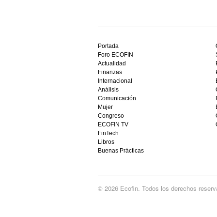
Descubre
el
Portada
mejor
Foro ECOFIN
bono
Actualidad
sin
Finanzas
depósito
Internacional
casino
Análisis
en
Comunicación
España,
Mujer
visita
Congreso
este
ECOFIN TV
sitio
FinTech
restaurantedonmauro.es
Libros
y
Buenas Prácticas
empieza
a
ganar
hoy
© 2026 Ecofin. Todos los derechos reserv
mismo.