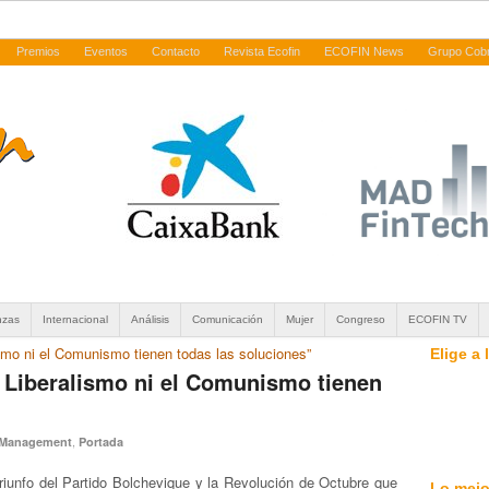
Premios
Eventos
Contacto
Revista Ecofin
ECOFIN News
Grupo Cob
nzas
Internacional
Análisis
Comunicación
Mujer
Congreso
ECOFIN TV
smo ni el Comunismo tienen todas las soluciones”
Elige a
 Liberalismo ni el Comunismo tienen
,
Management
Portada
iunfo del Partido Bolchevique y la Revolución de Octubre que
Lo mejo