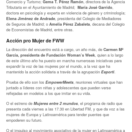
Comercio y Turismo;
Gema T. Pérez Ramón
, directora de la Agencia
Tributaria en el Ayuntamiento de Madrid;
María José Garrido
,
doctora en psicología y experta en violencia de género y criminología;
Elena Jiménez de Andrade
, presidenta del Colegio de Mediadores
de Seguros de Madrid; o
Amelia Pérez Zabaleta
, decana del Colegio
de Economistas de Madrid, entre otras.
Acción pro Mujer de FWW
La dirección del encuentro está a cargo, un año más, de
Carmen Mª
García, presidenta de Fundación Woman’s Week
, quien a lo largo
de este último año ha puesto en marcha numerosas iniciativas para
expandir la voz de las mujeres por el mundo, a la vez que ha
mantenido la acción solidaria a través de la agrupación
Esporti
.
Prueba de ello son los
EmpowerMeets
, reuniones virtuales que han
juntado a líderes con niñas y adolescentes que pueden verse
reflejadas en modelos a los que imitar en su vida.
O el estreno de
Mujeres entre 2 mundos
, el programa de radio que
presenta cada viernes a las 17.30 en Libertad FM, y que da voz a las
mujeres de Europa y Latinoamérica para tender puentes que
empoderen su futuro.
O el impulso al movimiento asociativo de la mujer en Latinoamérica a