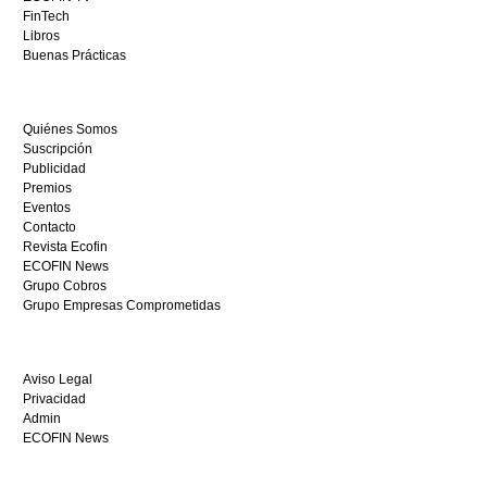
sitio
FinTech
restaurantedonmauro.es
Libros
y
Buenas Prácticas
empieza
a
ganar
Quiénes Somos
hoy
Suscripción
mismo.
Publicidad
Premios
Eventos
Contacto
Revista Ecofin
ECOFIN News
Grupo Cobros
Grupo Empresas Comprometidas
Aviso Legal
Privacidad
Admin
ECOFIN News