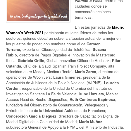
Woman’s Week
, entre otras
ciudades donde se
convocarán sesiones
temáticas.
En estas jornadas de
Madrid
Woman’s Week 2021
participarán mujeres líderes de todos los
sectores, quienes debatirán sobre la situación actual de la mujer en
los puestos de poder, con nombres como el de
Carmen
Torrano
,
experta en Ciberseguridad de Telefónica
;
Susana
Rubio,
directora de Pagos Digitales e Innovación de Mastercard
Iberia;
Gabriela Orille
,
Global Innovation Officer de Andbank;
Pilar
Cutanda,
CFO de la Saudi Spanish Train Project Company, alta
velocidad entre Meca y Medina (Renfe);
María Zarco
,
directora de
operaciones de Woonivers
;
Laura Giménez
, presidenta de la
Asociación de Jubilados de la Policía Nacional (AJPNE);
Lourdes
Cordón
,
responsable de la Unidad de Citómica del Instituto de
Investigación Sanitaria La Fe de Valencia;
Irune Unzueta,
Market
Access Head de Roche Diagnostics;
Ruth Contreras Espinosa
,
fundadora del Observatorio de Comunicación, Videojuegos y
Entretenimiento de la Universidad Autónoma de Barcelona;
Concepción García Diéguez
, directora de Capacitación Digital de
Madrid Digital de la Comunidad de Madrid;
María Muñoz
,
subdirectora General de Apoyo a la PYME del Ministerio de Industria,