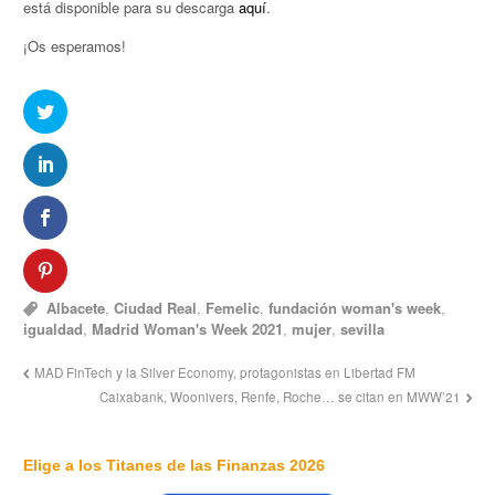
está disponible para su descarga
aquí
.
¡Os esperamos!
Albacete
,
Ciudad Real
,
Femelic
,
fundación woman's week
,
igualdad
,
Madrid Woman's Week 2021
,
mujer
,
sevilla
MAD FinTech y la Silver Economy, protagonistas en Libertad FM
Caixabank, Woonivers, Renfe, Roche… se citan en MWW’21
Elige a los Titanes de las Finanzas 2026