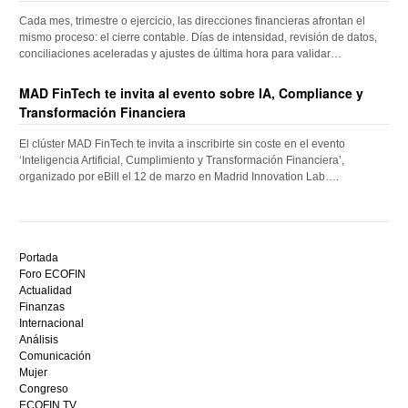
Cada mes, trimestre o ejercicio, las direcciones financieras afrontan el
mismo proceso: el cierre contable. Días de intensidad, revisión de datos,
conciliaciones aceleradas y ajustes de última hora para validar…
MAD FinTech te invita al evento sobre IA, Compliance y
Transformación Financiera
El clúster MAD FinTech te invita a inscribirte sin coste en el evento
‘Inteligencia Artificial, Cumplimiento y Transformación Financiera’,
organizado por eBill el 12 de marzo en Madrid Innovation Lab….
Descubre
el
Portada
mejor
Foro ECOFIN
bono
Actualidad
sin
Finanzas
depósito
Internacional
casino
Análisis
en
Comunicación
España,
Mujer
visita
Congreso
este
ECOFIN TV