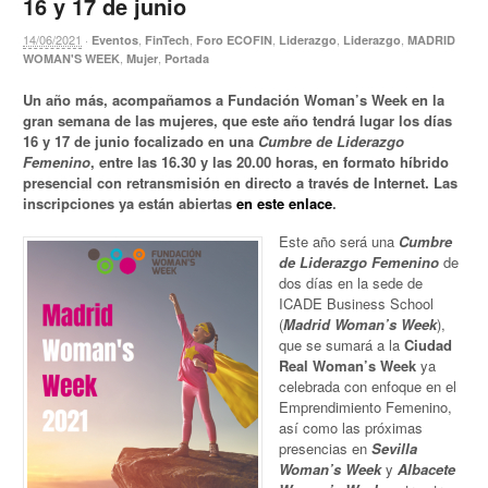
16 y 17 de junio
14/06/2021
·
,
,
,
,
,
Eventos
FinTech
Foro ECOFIN
Liderazgo
Liderazgo
MADRID
,
,
WOMAN'S WEEK
Mujer
Portada
Un año más, acompañamos a Fundación Woman’s Week en la
gran semana de las mujeres, que este año tendrá lugar los días
16 y 17 de junio focalizado en una
Cumbre de Liderazgo
Femenino
, entre las 16.30 y las 20.00 horas, en formato híbrido
presencial con retransmisión en directo a través de Internet. Las
inscripciones ya están abiertas
en este enlace
.
Este año será una
Cumbre
de Liderazgo Femenino
de
dos días en la sede de
ICADE Business School
(
Madrid Woman’s Week
),
que se sumará a la
Ciudad
Real Woman’s Week
ya
celebrada con enfoque en el
Emprendimiento Femenino,
así como las próximas
presencias en
Sevilla
Woman’s Week
y
Albacete