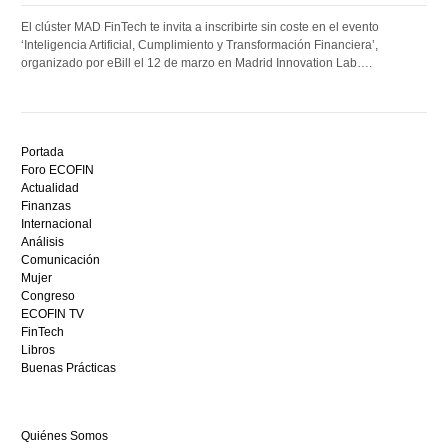
El clúster MAD FinTech te invita a inscribirte sin coste en el evento
‘Inteligencia Artificial, Cumplimiento y Transformación Financiera’,
organizado por eBill el 12 de marzo en Madrid Innovation Lab….
Descubre
el
Portada
mejor
Foro ECOFIN
bono
Actualidad
sin
Finanzas
depósito
Internacional
casino
Análisis
en
Comunicación
España,
Mujer
visita
Congreso
este
ECOFIN TV
sitio
FinTech
restaurantedonmauro.es
Libros
y
Buenas Prácticas
empieza
a
ganar
Quiénes Somos
hoy