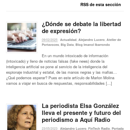
RSS de esta sección
¿Dónde se debate la libertad
de expresión?
09/02/2025
·
,
,
Actualidad
Alejandro Lucero
Atelier de
,
,
Portavoces
Big Data
Blog Imanol Ibarrondo
En un mundo intoxicado de información
(intoxicado) y lleno de noticias falsas (fake news) donde la
inteligencia artificial se pone al servicio de la inteligencia del
espionaje industrial y estatal, de las manos negras y las mafias…
¿Qué podemos esperar? Pues en este artículo de Marlon Molina
vamos a viajar en busca de respuestas, responsabilidades […]
La periodista Elsa González
lleva el presente y futuro del
periodismo a Aquí Radio
23/05/2023
·
,
,
Alejandro Lucero
FinTech Radio
Portada