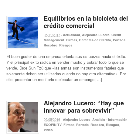
Equilibrios en la bicicleta del
crédito comercial
05/11/2017
·
,
,
Actualidad
Alejandro Lucero
Credit
,
,
,
,
Management
Firmas
Gerentes de Crédito
Portada
,
Recobro
Riesgos
El buen gestor de una empresa orienta sus esfuerzos hacia el éxito.
Y el principal éxito radica en vender mucho y cobrar todo lo que se
vende. Dice Sun Tzú que «las armas son instrumentos fatales que
solamente deben ser utilizadas cuando no hay otra alternativa». Por
ello, presentar un monitorio o ejecutar un embargo […]
Alejandro Lucero: “Hay que
innovar para sobrevivir”
09/05/2016
·
,
,
Alejandro Lucero
Análisis - Información
,
,
,
,
,
ECOFIN TV
Firmas
Portada
Recobro
Riesgos
Video