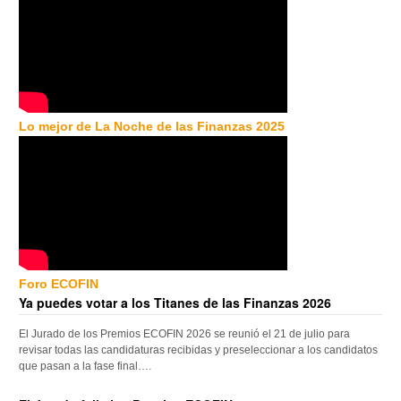
Lo mejor de La Noche de las Finanzas 2025
Foro ECOFIN
Ya puedes votar a los Titanes de las Finanzas 2026
El Jurado de los Premios ECOFIN 2026 se reunió el 21 de julio para
revisar todas las candidaturas recibidas y preseleccionar a los candidatos
que pasan a la fase final….