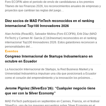
Foro ECOFIN abre el periodo de envío de candidaturas a los premios
Titanes de las Finanzas 2026, los reconocimientos anuales de empresas y
proyectos que cambian las reglas del juego…
Diez socios de MAD FinTech reconocidos en el ranking
internacional Top100 Innovadores 2026
Alan Archila (ReactID), Salvador Molina (Foro ECOFIN), Erik Díaz (MAD
FinTech) y Carmen M. García (C1b3rwoman) reconocidos en el ranking
internacional Top100 Innovadores 2026. Estos galardones reconocen a
personalidades del…
Eventos
Congreso Internacional de Startups Indoamericano en
octubre en Ecuador
La Asociación Internacional de Startups, la Red Business Market y la
Universidad Indoamérica impulsan una cita que posicionará a Ecuador
como el corazón del emprendimiento y la innovación los próximos…
Jerome Pigniez (SilverEco’26): “Cualquier negocio tiene
que ver con la Silver Economy”
MAD FinTech participará en septiembre en Cannes, Francia, en el festival
SilverEco, uno de los mayores encuentros sobre Silver Economy en el