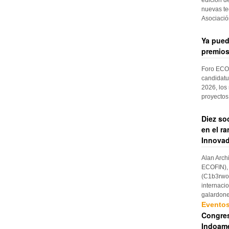
nuevas te
Asociaci
Ya pued
premios
Foro ECOF
candidatu
2026, los
proyectos
Diez so
en el r
Innovad
Alan Arch
ECOFIN), 
(C1b3rwom
internaci
galardon
Evento
Congres
Indoame