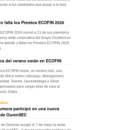
ionar a los candidatos que pasan a la fase
do falla los Premios ECOFIN 2026
 ECOFIN 2026 reunió a 23 de sus miembros
erna sede corporativa del Grupo Occident en
ra debatir y fallar los Premios ECOFIN 2026.
la…
ros del verano están en ECOFIN
teca ECOFIN reúne, un verano más, una
 de libros sobre Liderazgo, Management,
ridad, Talento, Geoestrategia o Silver
ensados para cargar pilas de cara al
urso. Estas…
ados
rmora participó en una nueva
 de OurenSEC
 de Ourense acogió el 7 de mayo la sexta
e OurenSEC, el mayor encuentro jurídico y de