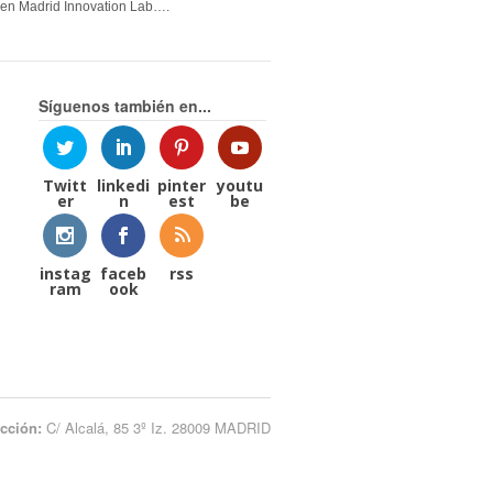
en Madrid Innovation Lab….
Síguenos también en...
Twitt
linkedi
pinter
youtu
er
n
est
be
instag
faceb
rss
ram
ook
ección:
C/ Alcalá, 85 3º Iz. 28009 MADRID