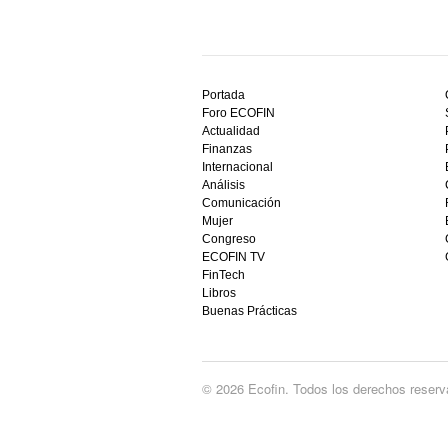
Descubre
el
Portada
mejor
Foro ECOFIN
bono
Actualidad
sin
Finanzas
depósito
Internacional
casino
Análisis
en
Comunicación
España,
Mujer
visita
Congreso
este
ECOFIN TV
sitio
FinTech
restaurantedonmauro.es
Libros
y
Buenas Prácticas
empieza
a
ganar
hoy
© 2026 Ecofin. Todos los derechos reserv
mismo.