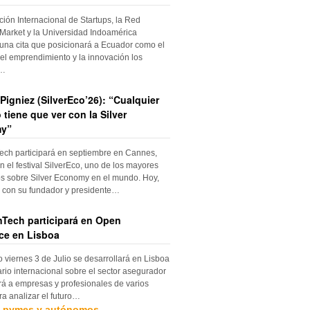
ción Internacional de Startups, la Red
Market y la Universidad Indoamérica
una cita que posicionará a Ecuador como el
el emprendimiento y la innovación los
s…
Pigniez (SilverEco’26): “Cualquier
 tiene que ver con la Silver
y”
ch participará en septiembre en Cannes,
n el festival SilverEco, uno de los mayores
s sobre Silver Economy en el mundo. Hoy,
con su fundador y presidente…
Tech participará en Open
ce en Lisboa
o viernes 3 de Julio se desarrollará en Lisboa
rio internacional sobre el sector asegurador
rá a empresas y profesionales de varios
ra analizar el futuro…
, pymes y autónomos