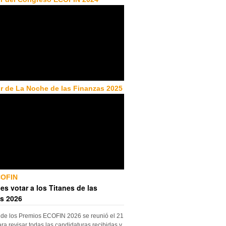
r de La Noche de las Finanzas 2025
COFIN
es votar a los Titanes de las
s 2026
 de los Premios ECOFIN 2026 se reunió el 21
ara revisar todas las candidaturas recibidas y