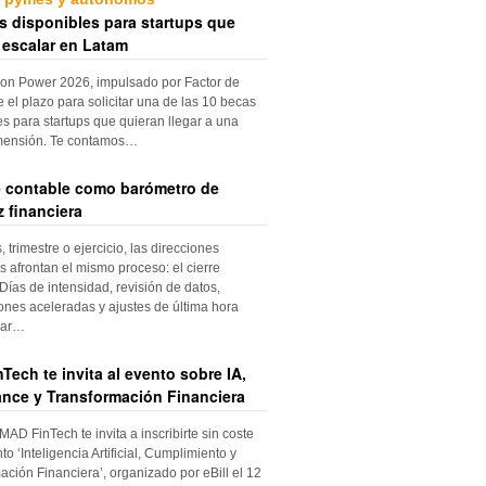
s disponibles para startups que
 escalar en Latam
ion Power 2026, impulsado por Factor de
e el plazo para solicitar una de las 10 becas
es para startups que quieran llegar a una
mensión. Te contamos…
re contable como barómetro de
 financiera
trimestre o ejercicio, las direcciones
s afrontan el mismo proceso: el cierre
Días de intensidad, revisión de datos,
iones aceleradas y ajustes de última hora
dar…
Tech te invita al evento sobre IA,
nce y Transformación Financiera
 MAD FinTech te invita a inscribirte sin coste
to ‘Inteligencia Artificial, Cumplimiento y
ación Financiera’, organizado por eBill el 12