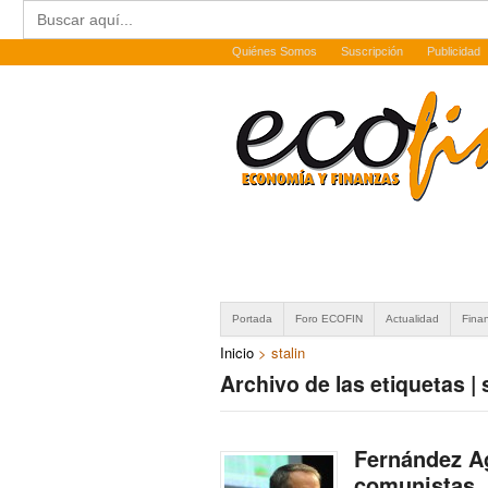
Buscar:
Quiénes Somos
Suscripción
Publicidad
Portada
Foro ECOFIN
Actualidad
Fina
Inicio
>
stalin
Archivo de las etiquetas | 
Fernández Ag
comunistas