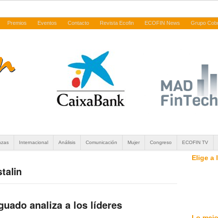
Premios
Eventos
Contacto
Revista Ecofin
ECOFIN News
Grupo Cob
nzas
Internacional
Análisis
Comunicación
Mujer
Congreso
ECOFIN TV
Elige a
stalin
uado analiza a los líderes
Lo mejo