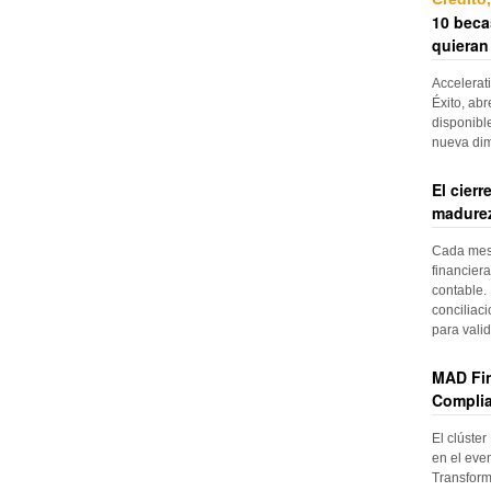
10 beca
quieran
Accelerat
Éxito, abr
disponibl
nueva di
El cier
madurez
Cada mes, 
financiera
contable. 
conciliac
para vali
MAD Fin
Complia
El clúster
en el even
Transform