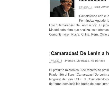
04/02/2017
·
Blog Javie
Coincidiendo con el c
Fernández Aguado, b
libro ‘¡Camaradas! De Lenin a hoy’. El pr
Madrid esta obra que analiza los sistemas
Comunismo en Rusia, China, Perú, Chile 
¡Camaradas! De Lenin a ho
17/12/2016
·
,
,
Eventos
Liderazgo
No portada
El próximo miércoles 9 de febrero se pres
Prado, 36) el libro ‘¡Camaradas! De Lenin 
bloguero de Foro ECOFIN. Coincidiendo con
de forma detallada los frutos de esos int