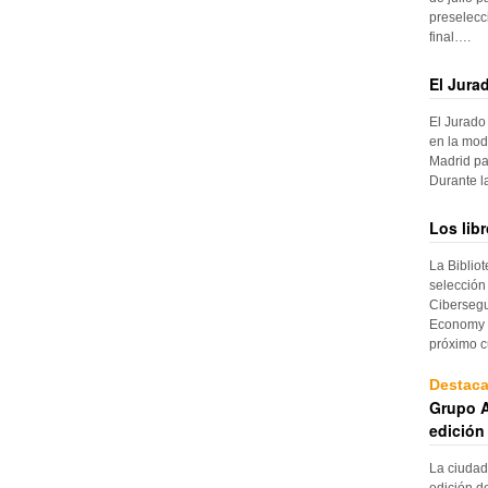
preselecc
final….
El Jura
El Jurado
en la mod
Madrid pa
Durante 
Los lib
La Biblio
selección
Cibersegu
Economy p
próximo c
Destac
Grupo A
edición
La ciudad
edición d