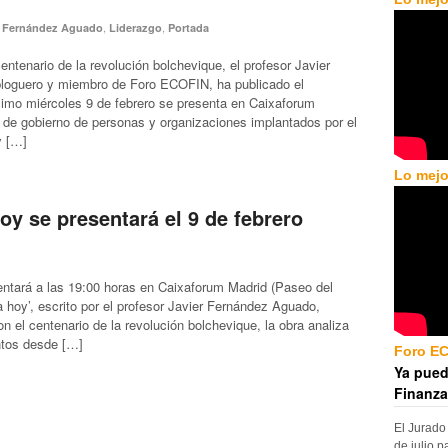
,
,
r Fernández Aguado
Liderazgo
Portada
entenario de la revolución bolchevique, el profesor Javier
loguero y miembro de Foro ECOFIN, ha publicado el
óximo miércoles 9 de febrero se presenta en Caixaforum
 de gobierno de personas y organizaciones implantados por el
y […]
Lo mejo
y se presentará el 9 de febrero
entará a las 19:00 horas en Caixaforum Madrid (Paseo del
a hoy’, escrito por el profesor Javier Fernández Aguado,
 el centenario de la revolución bolchevique, la obra analiza
entos desde […]
Foro E
Ya pued
Finanza
El Jurado
de julio p