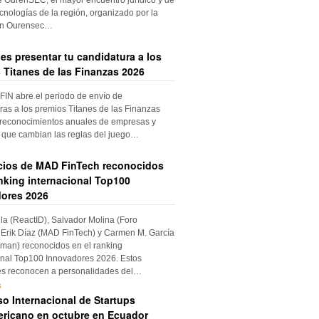
cnologías de la región, organizado por la
ón Ourensec…
es presentar tu candidatura a los
 Titanes de las Finanzas 2026
IN abre el periodo de envío de
ras a los premios Titanes de las Finanzas
 reconocimientos anuales de empresas y
 que cambian las reglas del juego…
cios de MAD FinTech reconocidos
anking internacional Top100
ores 2026
ila (ReactID), Salvador Molina (Foro
Erik Díaz (MAD FinTech) y Carmen M. García
an) reconocidos en el ranking
onal Top100 Innovadores 2026. Estos
es reconocen a personalidades del…
s
o Internacional de Startups
ricano en octubre en Ecuador