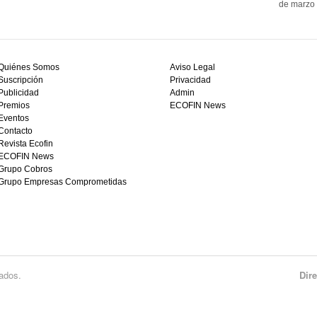
de marzo 
Quiénes Somos
Aviso Legal
Suscripción
Privacidad
Publicidad
Admin
Premios
ECOFIN News
Eventos
Contacto
Revista Ecofin
ECOFIN News
Grupo Cobros
Grupo Empresas Comprometidas
ados.
Dir