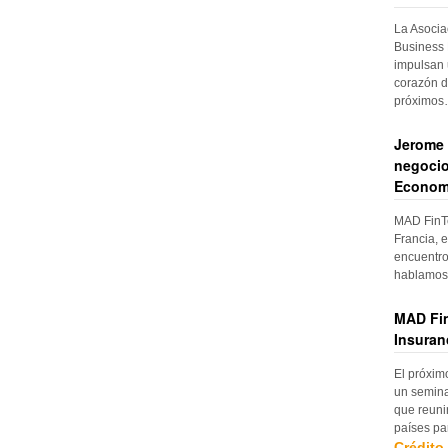
La Asocia
Business 
impulsan 
corazón d
próximo
Jerome 
negocio
Econom
MAD FinTe
Francia, e
encuentro
hablamos 
MAD Fin
Insuran
El próxim
un semina
que reuni
países pa
Crédito