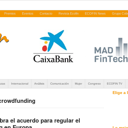
Premios
Eventos
Contacto
Revista Ecofin
ECOFIN News
Grupo Cob
nzas
Internacional
Análisis
Comunicación
Mujer
Congreso
ECOFIN TV
Elige a
| crowdfunding
bra el acuerdo para regular el
g en Europa
Lo mejo