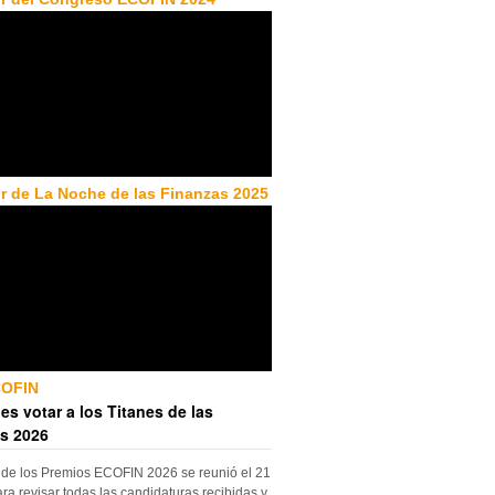
r de La Noche de las Finanzas 2025
COFIN
es votar a los Titanes de las
s 2026
 de los Premios ECOFIN 2026 se reunió el 21
ara revisar todas las candidaturas recibidas y