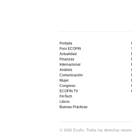
Descubre
el
Portada
mejor
Foro ECOFIN
bono
Actualidad
sin
Finanzas
depósito
Internacional
casino
Análisis
en
Comunicación
España,
Mujer
visita
Congreso
este
ECOFIN TV
sitio
FinTech
restaurantedonmauro.es
Libros
y
Buenas Prácticas
empieza
a
ganar
hoy
© 2026 Ecofin. Todos los derechos reserv