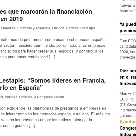
nuevas te
ves que marcarán la financiación
Asociaci
 en 2019
Ya pued
,
,
,
,
,
Finanzas
Finanzas y Tesorería
FinTech
Portada
Start ups
premios
 plataformas de préstamos a empresas en el mercado español
Foro ECOF
l sector financiero permitiendo, por un lado; a las empresas
candidatu
anciación para hacer crecer sus negocios, y por otro; a los
2026, los
tivo para sacar rentabilidad […]
proyectos
Diez so
en el r
Lestapis: “Somos líderes en Francia,
Innovad
rlo en España”
Alan Arch
,
,
,
IN
Portada
Premios
X Congreso Ecofin
ECOFIN), 
(C1b3rwom
con éxito entre las plataformas de préstamos a empresas en
internaci
 es liderar también los mercados español e italiano. El máximo
galardon
aloran los proyectos no por los activos, sino por la
Evento
s con la gestión […]
Congres
Indoame