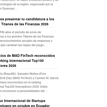
cnologías de la región, organizado por la
ón Ourensec…
es presentar tu candidatura a los
 Titanes de las Finanzas 2026
IN abre el periodo de envío de
ras a los premios Titanes de las Finanzas
 reconocimientos anuales de empresas y
 que cambian las reglas del juego…
cios de MAD FinTech reconocidos
anking internacional Top100
ores 2026
ila (ReactID), Salvador Molina (Foro
Erik Díaz (MAD FinTech) y Carmen M. García
an) reconocidos en el ranking
onal Top100 Innovadores 2026. Estos
es reconocen a personalidades del…
s
o Internacional de Startups
ricano en octubre en Ecuador