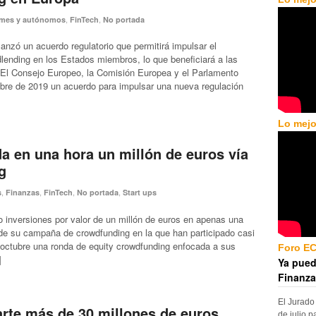
,
,
ymes y autónomos
FinTech
No portada
anzó un acuerdo regulatorio que permitirá impulsar el
lending en los Estados miembros, lo que beneficiará a las
 El Consejo Europeo, la Comisión Europea y el Parlamento
bre de 2019 un acuerdo para impulsar una nueva regulación
Lo mejo
a en una hora un millón de euros vía
g
,
,
,
,
s
Finanzas
FinTech
No portada
Start ups
o inversiones por valor de un millón de euros en apenas una
a de su campaña de crowdfunding en la que han participado casi
 octubre una ronda de equity crowdfunding enfocada a sus
Foro E
]
Ya pued
Finanza
El Jurado
rte más de 30 millones de euros
de julio p