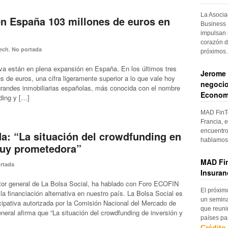
La Asocia
en España 103 millones de euros en
Business 
impulsan 
corazón d
,
ech
No portada
próximo
iva están en plena expansión en España. En los últimos tres
Jerome 
 de euros, una cifra ligeramente superior a lo que vale hoy
negocio
s grandes inmobiliarias españolas, más conocida con el nombre
Econom
ding y […]
MAD FinTe
Francia, e
encuentro
: “La situación del crowdfunding en
hablamos 
uy prometedora”
MAD Fin
rtada
Insuran
tor general de La Bolsa Social, ha hablado con Foro ECOFIN
El próxim
 la financiación alternativa en nuestro país. La Bolsa Social es
un semina
icipativa autorizada por la Comisión Nacional del Mercado de
que reuni
eral afirma que “La situación del crowdfunding de inversión y
países pa
Crédito