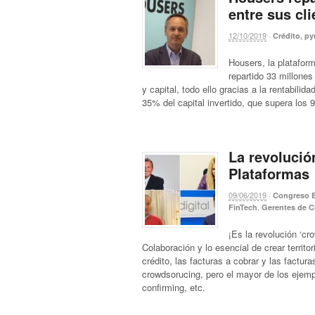
entre sus cli
12/10/2019
·
Crédito, p
Housers, la plataform
repartido 33 millone
y capital, todo ello gracias a la rentabil
35% del capital invertido, que supera los
La revolució
Plataformas
09/06/2019
·
Congreso 
,
FinTech
Gerentes de C
¡Es la revolución ‘cr
Colaboración y lo esencial de crear territo
crédito, las facturas a cobrar y las factur
crowdsorucing, pero el mayor de los ejemp
confirming, etc.