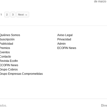
de marzo 
1
2
3
Next →
Quiénes Somos
Aviso Legal
Suscripción
Privacidad
Publicidad
Admin
Premios
ECOFIN News
Eventos
Contacto
Revista Ecofin
ECOFIN News
Grupo Cobros
Grupo Empresas Comprometidas
ados.
Dir