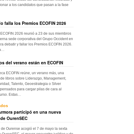
ionar a los candidatos que pasan a la fase
do falla los Premios ECOFIN 2026
 ECOFIN 2026 reunió a 23 de sus miembros
erna sede corporativa del Grupo Occident en
ra debatir y fallar los Premios ECOFIN 2026.
la…
ros del verano están en ECOFIN
teca ECOFIN reúne, un verano más, una
 de libros sobre Liderazgo, Management,
ridad, Talento, Geoestrategia o Silver
ensados para cargar pilas de cara al
urso. Estas…
ados
rmora participó en una nueva
 de OurenSEC
 de Ourense acogió el 7 de mayo la sexta
e OurenSEC, el mayor encuentro jurídico y de