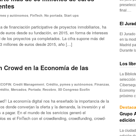
entes
preselecc
final….
,
,
,
ymes y autónomos
FinTech
No portada
Start ups
El Jura
a de financiación participative de proyectos inmobiliarios, ha
s de euros desde su fundación, en 2015, en forma de intereses
El Jurado
idad de los proyectos ya completados. La cifra supone más del
en la mod
 93 millones de euros desde 2015, año […]
Madrid pa
Durante 
Los lib
n Crowd en la Economía de las
La Biblio
selección
,
,
,
,
ECOFIN
Credit Management
Crédito, pymes y autónomos
Finanzas
Cibersegu
,
,
,
,
rédito
Mercados
Portada
Recobro
XII Congreso Ecofin
Economy p
próximo c
owd’! La economía digital nos ha enseñado la importancia de la
rios donde converjan la oferta y la demanda, la inversión y el
Destac
as a pagar. En el mundo de los servicios generó el
Grupo A
los es el FinTech con el crowdlending, crowdfunding, crowd-
edición
La ciudad
edición d