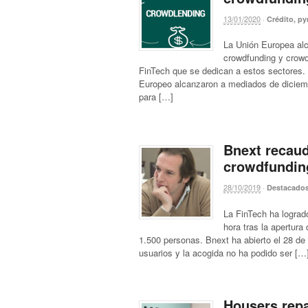
13/01/2020
·
Crédito, p
La Unión Europea alc
crowdfunding y crowd
FinTech que se dedican a estos sectores.
Europeo alcanzaron a mediados de diciem
para […]
Bnext recaud
crowdfundin
28/10/2019
·
Destacado
La FinTech ha lograd
hora tras la apertur
1.500 personas. Bnext ha abierto el 28 de
usuarios y la acogida no ha podido ser […
Housers repa