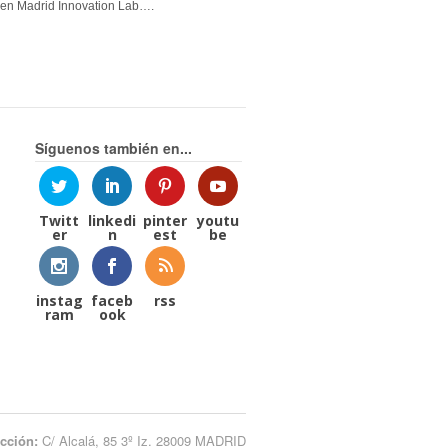
en Madrid Innovation Lab….
Síguenos también en...
Twitt
linkedi
pinter
youtu
er
n
est
be
instag
faceb
rss
ram
ook
ección:
C/ Alcalá, 85 3º Iz. 28009 MADRID