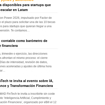
s disponibles para startups que
 escalar en Latam
ion Power 2026, impulsado por Factor de
e el plazo para solicitar una de las 10 becas
es para startups que quieran llegar a una
mensión. Te contamos…
re contable como barómetro de
 financiera
trimestre o ejercicio, las direcciones
s afrontan el mismo proceso: el cierre
Días de intensidad, revisión de datos,
iones aceleradas y ajustes de última hora
dar…
Tech te invita al evento sobre IA,
nce y Transformación Financiera
 MAD FinTech te invita a inscribirte sin coste
to ‘Inteligencia Artificial, Cumplimiento y
ación Financiera’, organizado por eBill el 12