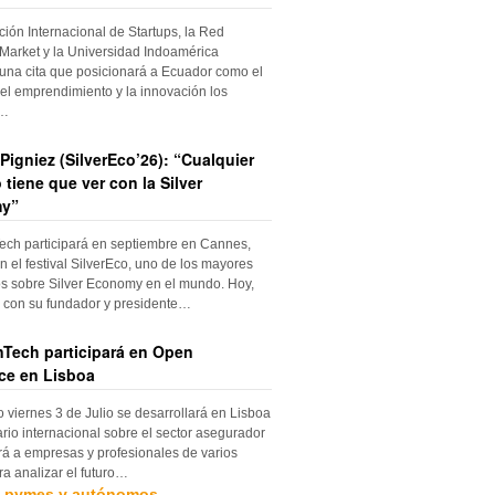
ción Internacional de Startups, la Red
Market y la Universidad Indoamérica
una cita que posicionará a Ecuador como el
el emprendimiento y la innovación los
s…
Pigniez (SilverEco’26): “Cualquier
 tiene que ver con la Silver
y”
ch participará en septiembre en Cannes,
n el festival SilverEco, uno de los mayores
s sobre Silver Economy en el mundo. Hoy,
con su fundador y presidente…
Tech participará en Open
ce en Lisboa
o viernes 3 de Julio se desarrollará en Lisboa
rio internacional sobre el sector asegurador
rá a empresas y profesionales de varios
ra analizar el futuro…
, pymes y autónomos