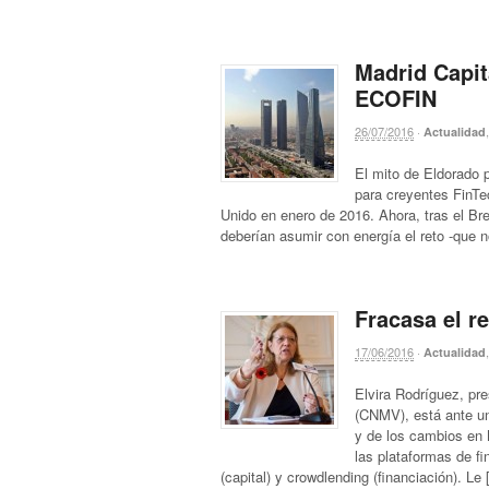
Madrid Capit
ECOFIN
26/07/2016
·
Actualidad
El mito de Eldorado 
para creyentes FinTe
Unido en enero de 2016. Ahora, tras el B
deberían asumir con energía el reto -que n
Fracasa el r
17/06/2016
·
Actualidad
Elvira Rodríguez, pr
(CNMV), está ante un
y de los cambios en 
las plataformas de f
(capital) y crowdlending (financiación). Le