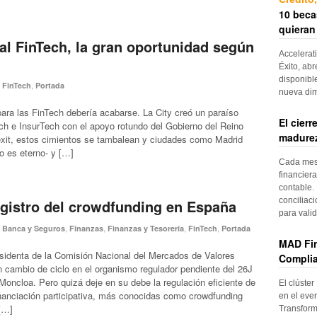
10 beca
quieran
al FinTech, la gran oportunidad según
Accelerat
Éxito, abr
disponibl
,
,
FinTech
Portada
nueva di
para las FinTech debería acabarse. La City creó un paraíso
El cier
ch e InsurTech con el apoyo rotundo del Gobierno del Reino
madurez
rexit, estos cimientos se tambalean y ciudades como Madrid
o es eterno- y […]
Cada mes, 
financiera
contable. 
conciliac
egistro del crowdfunding en España
para vali
,
,
,
,
,
Banca y Seguros
Finanzas
Finanzas y Tesorería
FinTech
Portada
MAD Fin
esidenta de la Comisión Nacional del Mercados de Valores
Complia
 cambio de ciclo en el organismo regulador pendiente del 26J
Moncloa. Pero quizá deje en su debe la regulación eficiente de
El clúster
inanciación participativa, más conocidas como crowdfunding
en el even
 […]
Transform