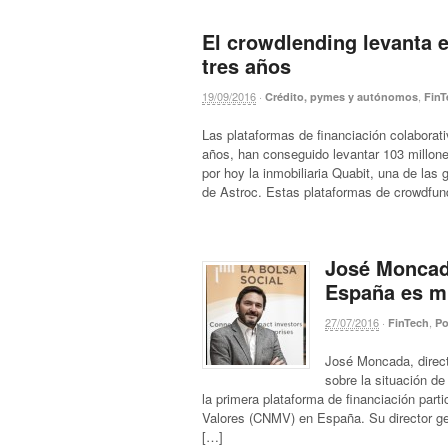
El crowdlending levanta 
tres años
19/09/2016
·
,
Crédito, pymes y autónomos
FinT
Las plataformas de financiación colaborat
años, han conseguido levantar 103 millones
por hoy la inmobiliaria Quabit, una de la
de Astroc. Estas plataformas de crowdfun
José Moncada
España es m
27/07/2016
·
,
FinTech
Po
José Moncada, direc
sobre la situación de
la primera plataforma de financiación part
Valores (CNMV) en España. Su director gen
[…]