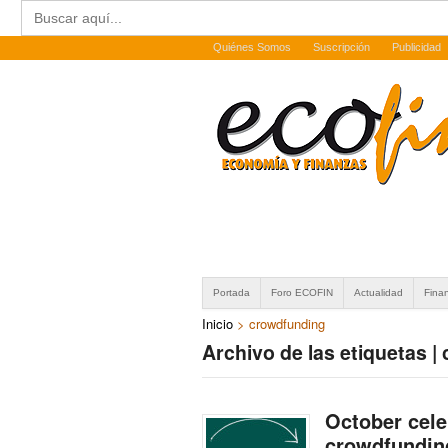
Buscar:
Quiénes Somos
Suscripción
Publicidad
Portada
Foro ECOFIN
Actualidad
Fina
Inicio
>
crowdfunding
Archivo de las etiquetas 
October cele
crowdfundin