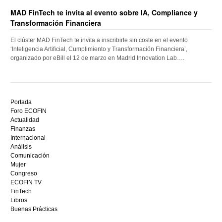
MAD FinTech te invita al evento sobre IA, Compliance y
Transformación Financiera
El clúster MAD FinTech te invita a inscribirte sin coste en el evento
‘Inteligencia Artificial, Cumplimiento y Transformación Financiera’,
organizado por eBill el 12 de marzo en Madrid Innovation Lab….
Descubre
el
Portada
mejor
Foro ECOFIN
bono
Actualidad
sin
Finanzas
depósito
Internacional
casino
Análisis
en
Comunicación
España,
Mujer
visita
Congreso
este
ECOFIN TV
sitio
FinTech
restaurantedonmauro.es
Libros
y
Buenas Prácticas
empieza