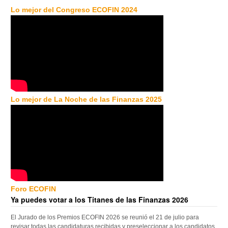
Lo mejor del Congreso ECOFIN 2024
Lo mejor de La Noche de las Finanzas 2025
Foro ECOFIN
Ya puedes votar a los Titanes de las Finanzas 2026
El Jurado de los Premios ECOFIN 2026 se reunió el 21 de julio para
revisar todas las candidaturas recibidas y preseleccionar a los candidatos