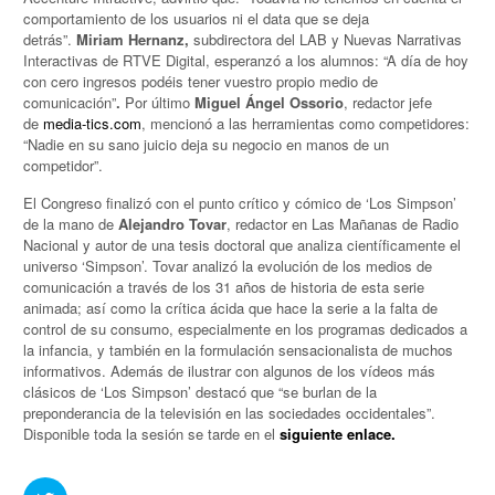
comportamiento de los usuarios ni el data que se deja
detrás”.
Miriam Hernanz,
subdirectora del LAB y Nuevas Narrativas
Interactivas de RTVE Digital, esperanzó a los alumnos: “A día de hoy
con cero ingresos podéis tener vuestro propio medio de
comunicación”
.
Por último
Miguel Ángel Ossorio
, redactor jefe
de
media-tics.com
, mencionó a las herramientas como competidores:
“Nadie en su sano juicio deja su negocio en manos de un
competidor”.
El Congreso finalizó con el punto crítico y cómico de ‘Los Simpson’
de la mano de
Alejandro Tovar
, redactor en Las Mañanas de Radio
Nacional y autor de una tesis doctoral que analiza científicamente el
universo ‘Simpson’. Tovar analizó la evolución de los medios de
comunicación a través de los 31 años de historia de esta serie
animada; así como la crítica ácida que hace la serie a la falta de
control de su consumo, especialmente en los programas dedicados a
la infancia, y también en la formulación sensacionalista de muchos
informativos. Además de ilustrar con algunos de los vídeos más
clásicos de ‘Los Simpson’ destacó que “se burlan de la
preponderancia de la televisión en las sociedades occidentales”.
Disponible toda la sesión se tarde en el
siguiente enlace.