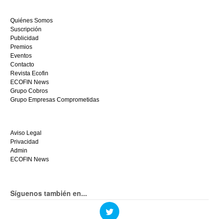
a
ganar
Quiénes Somos
hoy
Suscripción
mismo.
Publicidad
Premios
Eventos
Contacto
Revista Ecofin
ECOFIN News
Grupo Cobros
Grupo Empresas Comprometidas
Aviso Legal
Privacidad
Admin
ECOFIN News
Síguenos también en...