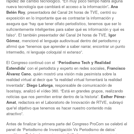
rapidez del cambio tecnológico. “En muy poco tiempo habrá alguna
nueva tecnología que cambiará el acceso a la información”
.
Ana
Belén Roy
, presentadora del Canal 24 horas de TVE, centró su
exposición en lo importante que es contrastar la información y
asegura que “hay que tener olfato periodístico, tenemos que ser lo
suficientemente inteligentes para saber qué es información y qué es
falso”. El también presentador del Canal 24 horas de TVE,
Igor
Gómez
, mencionó el lenguaje audiovisual dentro del periodismo y
afirmó que “tenemos que aprender a saber narrar, encontrar un punto
intermedio, ni lenguaje coloquial ni extenso”.
El Congreso continuó con el
‘Periodismo Tech y Realidad
Extendida’
con el periodista y experto en redes sociales,
Francisco
Álvarez Cano
, quién mostró una visión más pesimista sobre la
realidad virtual al decir que “la realidad virtual fomentará la realidad
inventada”.
Diego Laforga
, responsable de comunicación de
Isostopy, analizó el vídeo 360. “Está en grandes grupos, realizando
noticias que nos permiten entrar dentro de la historia”.
Esther Pérez-
Amat
, redactora en el Laboratorio de Innovación de RTVE, subrayó
que”el objetivo que tenemos es hacer nuestro contenido más
atractivo”.
Antes de finalizar la primera parte del Congreso ProCom se celebró el
panel de ‘Periodismo de Investigación Vs Periodismo de datos’