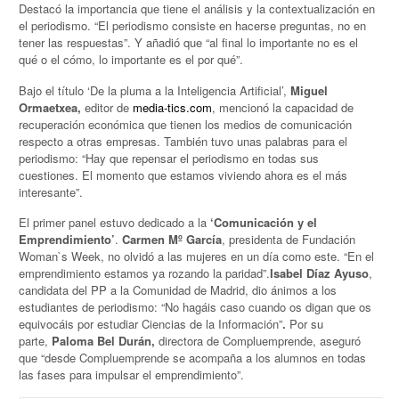
Destacó la importancia que tiene el análisis y la contextualización en
el periodismo. “El periodismo consiste en hacerse preguntas, no en
tener las respuestas”. Y añadió que “al final lo importante no es el
qué o el cómo, lo importante es el por qué”.
Bajo el título ‘De la pluma a la Inteligencia Artificial’,
Miguel
Ormaetxea,
editor de
media-tics.com
, mencionó la capacidad de
recuperación económica que tienen los medios de comunicación
respecto a otras empresas. También tuvo unas palabras para el
periodismo: “Hay que repensar el periodismo en todas sus
cuestiones. El momento que estamos viviendo ahora es el más
interesante”.
El primer panel estuvo dedicado a la
‘Comunicación y el
Emprendimiento’
.
Carmen Mº García
, presidenta de Fundación
Woman`s Week, no olvidó a las mujeres en un día como este. “En el
emprendimiento estamos ya rozando la paridad”.
Isabel Díaz Ayuso
,
candidata del PP a la Comunidad de Madrid, dio ánimos a los
estudiantes de periodismo: “No hagáis caso cuando os digan que os
equivocáis por estudiar Ciencias de la Información”
.
Por su
parte,
Paloma Bel Durán,
directora de Compluemprende, aseguró
que “desde Compluemprende se acompaña a los alumnos en todas
las fases para impulsar el emprendimiento”.