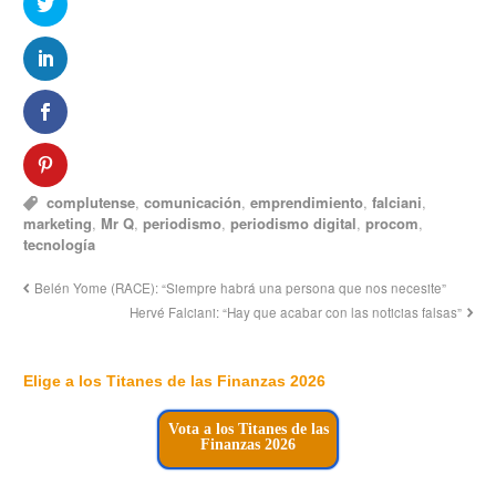
complutense
,
comunicación
,
emprendimiento
,
falciani
,
marketing
,
Mr Q
,
periodismo
,
periodismo digital
,
procom
,
tecnología
Belén Yome (RACE): “Siempre habrá una persona que nos necesite”
Hervé Falciani: “Hay que acabar con las noticias falsas”
Elige a los Titanes de las Finanzas 2026
Vota a los Titanes de las
Finanzas 2026