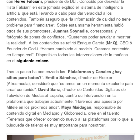
con
Herve Falciani
,
presidente de DLT. Conocido por desvelar la
‘lista Falciani’ en esta jornada explicó el sistema de inteligencia
artificial que está llevando a cabo para dar veracidad a los
contenidos. También aseguró que “la información de calidad no tiene
problema para financiarse”
.
Sobre esta misma herramienta habló
otros de sus promotores,
Juanma Soynadie
, corresponsal y
fotógrafo de zonas de conflictos. “Queremos poder ayudar a mostrar
la realidad”. A los contenidos se refirió Enrique García (
Mr.Q)
, CEO &
Founder de God-i. “Hemos cambiado el modelo. Creamos contenido
en tiempo real”. Disponibles todas las intervenciones de la mañana
en el
siguiente enlace.
Tras la pausa ha comenzado las
‘Plataformas y Canales ¿hay
sitios para todos?’
.
Emilio Sánchez
, director de Flooxer
(Atresmedia), consideró que “estamos en un momento excelente para
crear contenido”.
David Sanz
, director de Contenidos Digitales de
Televisión de Mediaset España, centró su intervención en la
plataforma que trabajan actualmente. “Haremos una apuesta por
Mitele en los próximos años”.
Maya Maidagan
, responsable de
contenido digital en Mediapro y Globomedia, cree en el talento.
“Tenemos que ofrecer contenido nuevo a las plataformas por lo que la
búsqueda de talento es muy importante para nosotros”.