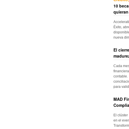
10 beca
quieran
Accelerat
Éxito, abr
disponibl
nueva di
El cier
madurez
Cada mes, 
financiera
contable. 
conciliac
para vali
MAD Fin
Complia
El clúster
en el even
Transform