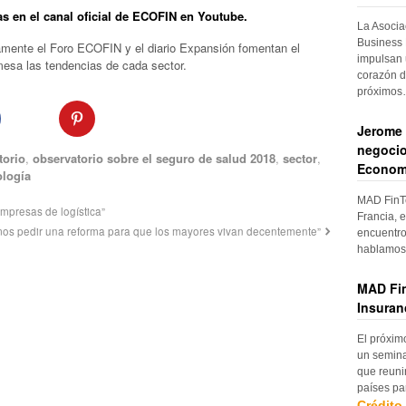
as en el canal oficial de ECOFIN en Youtube.
La Asocia
Business 
amente el Foro ECOFIN y el diario Expansión fomentan el
impulsan 
mesa las tendencias de cada sector.
corazón d
próximo
Jerome 
negocio
torio
,
observatorio sobre el seguro de salud 2018
,
sector
,
Econom
ología
MAD FinTe
mpresas de logística”
Francia, e
mos pedir una reforma para que los mayores vivan decentemente”
encuentro
hablamos 
MAD Fin
Insuran
El próxim
un semina
que reuni
países pa
Crédito