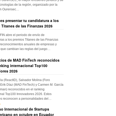
cnologías de la región, organizado por la
ón Ourensec…
es presentar tu candidatura a los
 Titanes de las Finanzas 2026
IN abre el periodo de envío de
ras a los premios Titanes de las Finanzas
 reconocimientos anuales de empresas y
 que cambian las reglas del juego…
cios de MAD FinTech reconocidos
anking internacional Top100
ores 2026
ila (ReactID), Salvador Molina (Foro
Erik Díaz (MAD FinTech) y Carmen M. García
an) reconocidos en el ranking
onal Top100 Innovadores 2026. Estos
es reconocen a personalidades del…
s
o Internacional de Startups
ricano en octubre en Ecuador