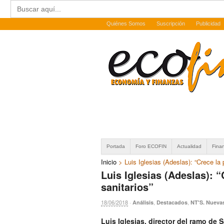
Buscar:
Quiénes Somos
Suscripción
Publicidad
Portada
Foro ECOFIN
Actualidad
Fina
Inicio
>
Luis Iglesias (Adeslas): “Crece la 
Luis Iglesias (Adeslas): “
sanitarios”
18/06/2018
·
,
,
Análisis
Destacados
NT'S. Nueva
Luis Iglesias, director del ramo de