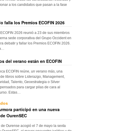
ionar a los candidatos que pasan a la fase
do falla los Premios ECOFIN 2026
 ECOFIN 2026 reunió a 23 de sus miembros
erna sede corporativa del Grupo Occident en
ra debatir y fallar los Premios ECOFIN 2026.
la…
ros del verano están en ECOFIN
teca ECOFIN reúne, un verano más, una
 de libros sobre Liderazgo, Management,
ridad, Talento, Geoestrategia o Silver
ensados para cargar pilas de cara al
urso. Estas…
ados
rmora participó en una nueva
 de OurenSEC
 de Ourense acogió el 7 de mayo la sexta
e OurenSEC, el mayor encuentro jurídico y de