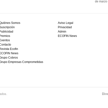
de marzo 
Quiénes Somos
Aviso Legal
Suscripción
Privacidad
Publicidad
Admin
Premios
ECOFIN News
Eventos
Contacto
Revista Ecofin
ECOFIN News
Grupo Cobros
Grupo Empresas Comprometidas
ados.
Dir