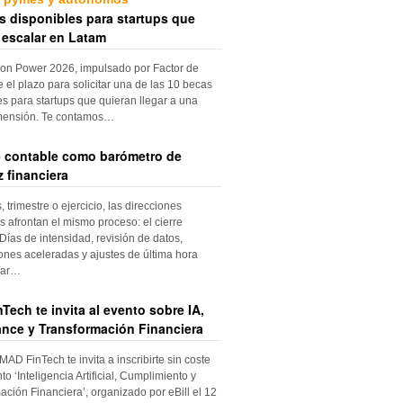
s disponibles para startups que
 escalar en Latam
ion Power 2026, impulsado por Factor de
e el plazo para solicitar una de las 10 becas
es para startups que quieran llegar a una
mensión. Te contamos…
re contable como barómetro de
 financiera
trimestre o ejercicio, las direcciones
s afrontan el mismo proceso: el cierre
Días de intensidad, revisión de datos,
iones aceleradas y ajustes de última hora
dar…
Tech te invita al evento sobre IA,
nce y Transformación Financiera
 MAD FinTech te invita a inscribirte sin coste
to ‘Inteligencia Artificial, Cumplimiento y
ación Financiera’, organizado por eBill el 12