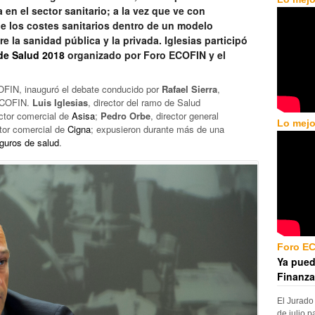
 en el sector sanitario; a la vez que ve con
de los costes sanitarios dentro de un modelo
e la sanidad pública y la privada. Iglesias participó
de Salud 2018
organizado por Foro ECOFIN y el
COFIN, inauguró el debate conducido por
Rafael Sierra
,
 ECOFIN.
Luis Iglesias
, director del ramo de Salud
ector comercial de
Asisa
;
Pedro Orbe
, director general
Lo mejo
ctor comercial de
Cigna
; expusieron durante más de una
guros de salud
.
Foro E
Ya pued
Finanza
El Jurado
de julio p