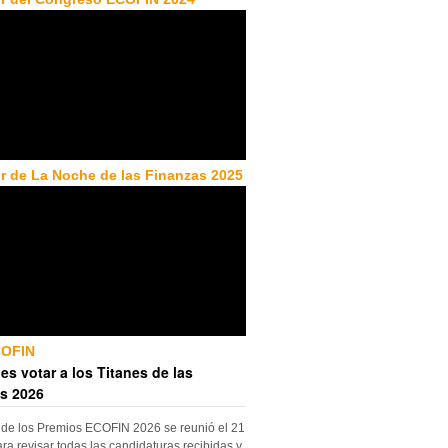
r de La Noche de las Finanzas 2025
COFIN
es votar a los Titanes de las
s 2026
 de los Premios ECOFIN 2026 se reunió el 21
ara revisar todas las candidaturas recibidas y