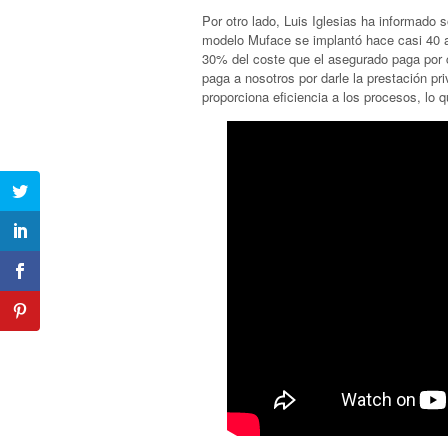
Por otro lado, Luis Iglesias ha informado 
modelo Muface se implantó hace casi 40 a
30% del coste que el asegurado paga por c
paga a nosotros por darle la prestación p
proporciona eficiencia a los procesos, lo