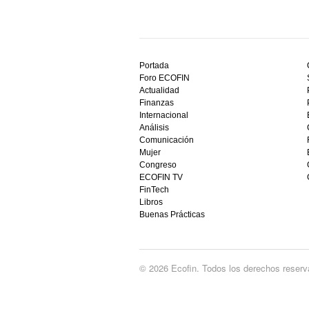
Descubre
el
Portada
mejor
Foro ECOFIN
bono
Actualidad
sin
Finanzas
depósito
Internacional
casino
Análisis
en
Comunicación
España,
Mujer
visita
Congreso
este
ECOFIN TV
sitio
FinTech
restaurantedonmauro.es
Libros
y
Buenas Prácticas
empieza
a
ganar
hoy
© 2026 Ecofin. Todos los derechos reserv
mismo.