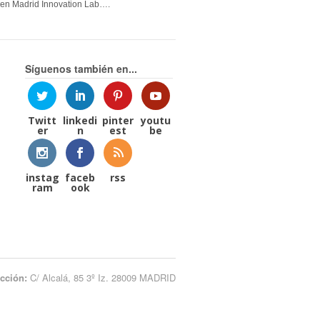
en Madrid Innovation Lab….
Síguenos también en...
Twitt
linkedi
pinter
youtu
er
n
est
be
instag
faceb
rss
ram
ook
ección:
C/ Alcalá, 85 3º Iz. 28009 MADRID