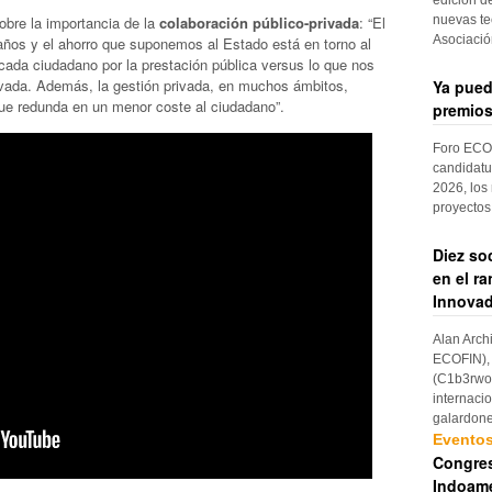
nuevas te
sobre la importancia de la
colaboración público-privada
: “El
Asociaci
ños y el ahorro que suponemos al Estado está en torno al
ada ciudadano por la prestación pública versus lo que nos
rivada. Además, la gestión privada, en muchos ámbitos,
Ya pued
 que redunda en un menor coste al ciudadano”.
premios
Foro ECOF
candidatu
2026, los
proyectos
Diez so
en el r
Innovad
Alan Arch
ECOFIN), 
(C1b3rwom
internaci
galardon
Evento
Congres
Indoame