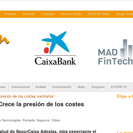
Premios
Eventos
Contacto
Revista Ecofin
ECOFIN News
Grupo Cob
nzas
Internacional
Análisis
Comunicación
Mujer
Congreso
ECOFIN TV
presión de los costes sanitarios”
Elige a
Crece la presión de los costes
,
,
,
s Tecnologías
Portada
Seguros
Video
 Salud de SegurCaixa Adeslas, mira expectante el
Lo mejo