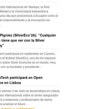
ción Internacional de Startups, la Red
Market y la Universidad Indoamérica
una cita que posicionará a Ecuador como el
el emprendimiento y la innovación los
s…
Pigniez (SilverEco’26): “Cualquier
 tiene que ver con la Silver
y”
ch participará en septiembre en Cannes,
n el festival SilverEco, uno de los mayores
s sobre Silver Economy en el mundo. Hoy,
con su fundador y presidente…
Tech participará en Open
ce en Lisboa
o viernes 3 de Julio se desarrollará en Lisboa
rio internacional sobre el sector asegurador
rá a empresas y profesionales de varios
ra analizar el futuro…
, pymes y autónomos