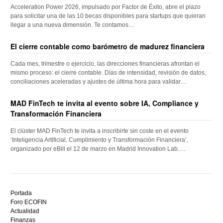
Acceleration Power 2026, impulsado por Factor de Éxito, abre el plazo
para solicitar una de las 10 becas disponibles para startups que quieran
llegar a una nueva dimensión. Te contamos…
El cierre contable como barómetro de madurez financiera
Cada mes, trimestre o ejercicio, las direcciones financieras afrontan el
mismo proceso: el cierre contable. Días de intensidad, revisión de datos,
conciliaciones aceleradas y ajustes de última hora para validar…
MAD FinTech te invita al evento sobre IA, Compliance y
Transformación Financiera
El clúster MAD FinTech te invita a inscribirte sin coste en el evento
‘Inteligencia Artificial, Cumplimiento y Transformación Financiera’,
organizado por eBill el 12 de marzo en Madrid Innovation Lab….
Descubre
el
Portada
mejor
Foro ECOFIN
bono
Actualidad
sin
Finanzas