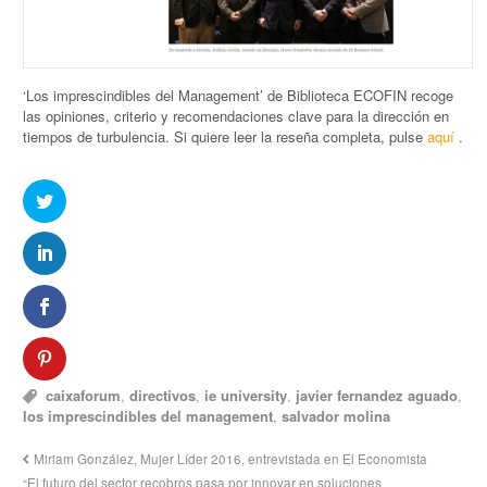
‘Los imprescindibles del Management’ de Biblioteca ECOFIN recoge
las opiniones, criterio y recomendaciones clave para la dirección en
tiempos de turbulencia. Si quiere leer la reseña completa, pulse
aquí
.
caixaforum
,
directivos
,
ie university
,
javier fernandez aguado
,
los imprescindibles del management
,
salvador molina
Miriam González, Mujer Líder 2016, entrevistada en El Economista
“El futuro del sector recobros pasa por innovar en soluciones