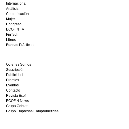
depósito
Internacional
casino
Análisis
en
Comunicación
España,
Mujer
visita
Congreso
este
ECOFIN TV
sitio
FinTech
restaurantedonmauro.es
Libros
y
Buenas Prácticas
empieza
a
ganar
Quiénes Somos
hoy
Suscripción
mismo.
Publicidad
Premios
Eventos
Contacto
Revista Ecofin
ECOFIN News
Grupo Cobros
Grupo Empresas Comprometidas