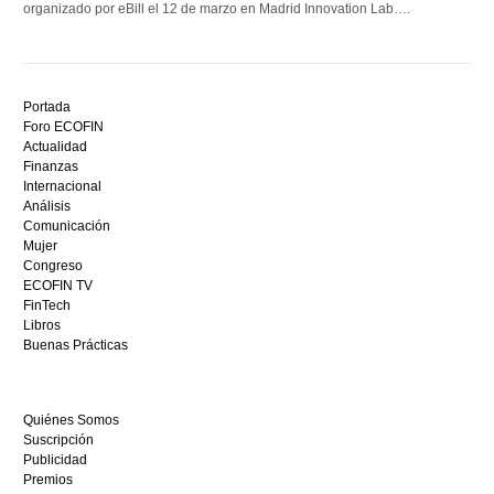
organizado por eBill el 12 de marzo en Madrid Innovation Lab….
Descubre
el
Portada
mejor
Foro ECOFIN
bono
Actualidad
sin
Finanzas
depósito
Internacional
casino
Análisis
en
Comunicación
España,
Mujer
visita
Congreso
este
ECOFIN TV
sitio
FinTech
restaurantedonmauro.es
Libros
y
Buenas Prácticas
empieza
a
ganar
Quiénes Somos
hoy
Suscripción
mismo.
Publicidad
Premios