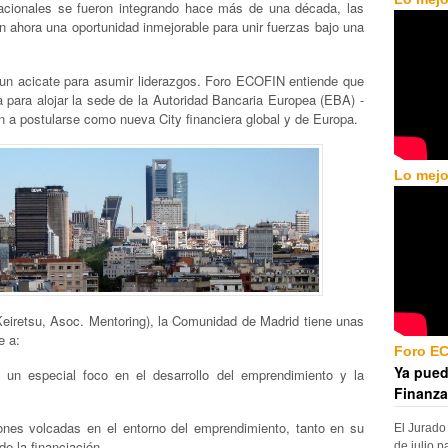
nacionales se fueron integrando hace más de una década, las
n ahora una oportunidad inmejorable para unir fuerzas bajo una
s un acicate para asumir liderazgos. Foro ECOFIN entiende que
 para alojar la sede de la Autoridad Bancaria Europea (EBA) -
én a postularse como nueva City financiera global y de Europa.
Lo mejo
eiretsu, Asoc. Mentoring), la Comunidad de Madrid tiene unas
e a:
Foro E
Ya pued
on un especial foco en el desarrollo del emprendimiento y la
Finanza
iones volcadas en el entorno del emprendimiento, tanto en su
El Jurado
e la financiación.
de julio p