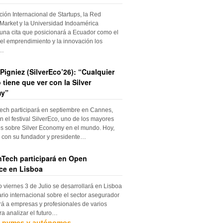
ción Internacional de Startups, la Red
Market y la Universidad Indoamérica
una cita que posicionará a Ecuador como el
el emprendimiento y la innovación los
s…
Pigniez (SilverEco’26): “Cualquier
 tiene que ver con la Silver
y”
ch participará en septiembre en Cannes,
n el festival SilverEco, uno de los mayores
s sobre Silver Economy en el mundo. Hoy,
con su fundador y presidente…
Tech participará en Open
ce en Lisboa
o viernes 3 de Julio se desarrollará en Lisboa
rio internacional sobre el sector asegurador
rá a empresas y profesionales de varios
ra analizar el futuro…
, pymes y autónomos