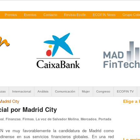
Premios
Eventos
Contacto
Revista Ecofin
ECOFIN News
Grupo Cob
nzas
Internacional
Análisis
Comunicación
Mujer
Congreso
ECOFIN TV
Madrid City
Elige a
ial por Madrid City
,
,
,
,
,
nal
Finanzas
Firmas
La voz de Salvador Molina
Mercados
Portada
N ve muy favorablemente la candidatura de Madrid como
ndinense en sus servicios financieros globales. En una red
Lo mejo