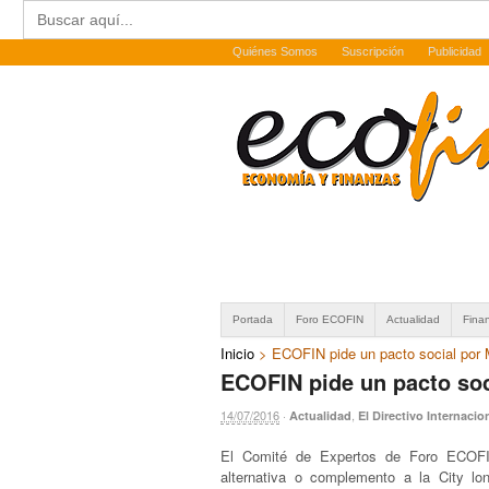
Buscar:
Quiénes Somos
Suscripción
Publicidad
Portada
Foro ECOFIN
Actualidad
Fina
Inicio
>
ECOFIN pide un pacto social por 
ECOFIN pide un pacto soc
14/07/2016
·
,
Actualidad
El Directivo Internacio
El Comité de Expertos de Foro ECOFI
alternativa o complemento a la City lo