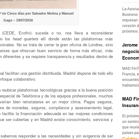
La Asocia
y’ en Cinco días por Salvador Molina y Manuel
Business 
impulsan 
Gago – 19/07/2016
corazón d
próximo
 (CEDE, Ecofin)- suceda o no, nos lleva a reconsiderar
ndo los
head quarters
allí donde están las plataformas más
Jerome 
ionales. No se trata de cerrar la gran oficina de Londres, sino
 países que ofrezcan buen servicio de forma más eficaz, más
negocio
n diferentes y se requiere transparencia y resultados dentro de
Econom
MAD FinTe
al facilitan una gestión distribuida. Madrid dispone de todo ello
Francia, e
nfoque colaborativo.
encuentro
hablamos 
reubicar plataformas tecnológicas gracias a la buena posición
especial de Telefónica y de los equipos profesionales, muchos
MAD Fin
verían bien reinstalarse en un mejor clima. Pagos seguros,
Insuran
tura de monedas, seguros,
compliance
y asesoramiento legal,
facilite la financiación adecuada en las mejores condiciones
El próxim
ue ser cubiertas y en Madrid existe conocimiento, servicios y
un semina
que reuni
países pa
i sabemos responder a las necesidades y sin exigencia de ser
Crédito