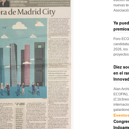
nuevas te
Asociaci
Ya pued
premios
Foro ECOF
candidatu
2026, los
proyectos
Diez so
en el r
Innovad
Alan Arch
ECOFIN), 
(C1b3rwom
internaci
galardon
Evento
Congres
Indoame