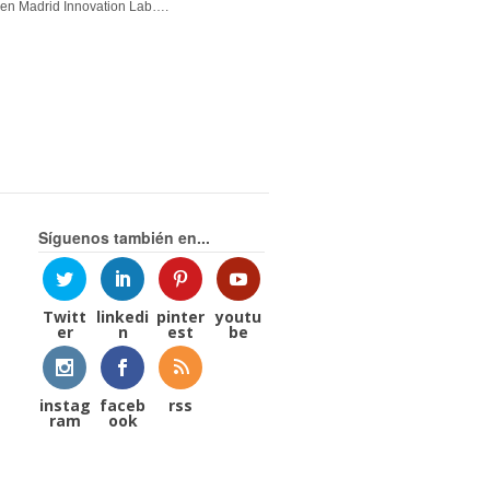
en Madrid Innovation Lab….
Síguenos también en...
Twitt
linkedi
pinter
youtu
er
n
est
be
instag
faceb
rss
ram
ook