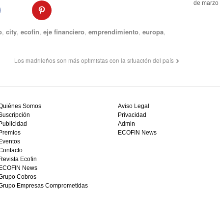
de marzo 
o
,
city
,
ecofin
,
eje financiero
,
emprendimiento
,
europa
,
Los madrileños son más optimistas con la situación del país
Quiénes Somos
Aviso Legal
Suscripción
Privacidad
Publicidad
Admin
Premios
ECOFIN News
Eventos
Contacto
Revista Ecofin
ECOFIN News
Grupo Cobros
Grupo Empresas Comprometidas