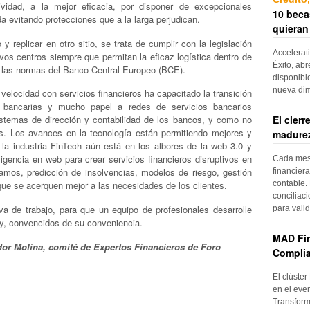
ividad, a la mejor eficacia, por disponer de excepcionales
10 beca
a evitando protecciones que a la larga perjudican.
quieran
y replicar en otro sitio, se trata de cumplir con la legislación
Accelerat
os centros siempre que permitan la eficaz logística dentro de
Éxito, abr
 y las normas del Banco Central Europeo (BCE).
disponibl
nueva di
 velocidad con servicios financieros ha capacitado la transición
as bancarias y mucho papel a redes de servicios bancarios
El cier
sistemas de dirección y contabilidad de los bancos, y como no
es. Los avances en la tecnología están permitiendo mejores y
madurez
 la industria FinTech aún está en los albores de la web 3.0 y
ligencia en web para crear servicios financieros disruptivos en
Cada mes, 
amos, predicción de insolvencias, modelos de riesgo, gestión
financiera
contable. 
ue se acerquen mejor a las necesidades de los clientes.
conciliac
iva de trabajo, para que un equipo de profesionales desarrolle
para vali
ity, convencidos de su conveniencia.
MAD Fin
r Molina, comité de Expertos Financieros de Foro
Complia
El clúster
en el even
Transform