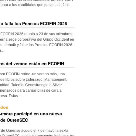
ionar a los candidatos que pasan a la fase
do falla los Premios ECOFIN 2026
 ECOFIN 2026 reunió a 23 de sus miembros
erna sede corporativa del Grupo Occident en
ra debatir y fallar los Premios ECOFIN 2026.
la…
ros del verano están en ECOFIN
teca ECOFIN reúne, un verano más, una
 de libros sobre Liderazgo, Management,
ridad, Talento, Geoestrategia o Silver
ensados para cargar pilas de cara al
urso. Estas…
ados
rmora participó en una nueva
 de OurenSEC
 de Ourense acogió el 7 de mayo la sexta
e OurenSEC, el mayor encuentro jurídico y de