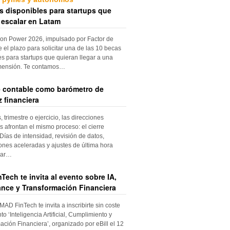
s disponibles para startups que
 escalar en Latam
ion Power 2026, impulsado por Factor de
e el plazo para solicitar una de las 10 becas
es para startups que quieran llegar a una
mensión. Te contamos…
re contable como barómetro de
 financiera
trimestre o ejercicio, las direcciones
s afrontan el mismo proceso: el cierre
Días de intensidad, revisión de datos,
iones aceleradas y ajustes de última hora
dar…
Tech te invita al evento sobre IA,
nce y Transformación Financiera
 MAD FinTech te invita a inscribirte sin coste
to ‘Inteligencia Artificial, Cumplimiento y
ación Financiera’, organizado por eBill el 12