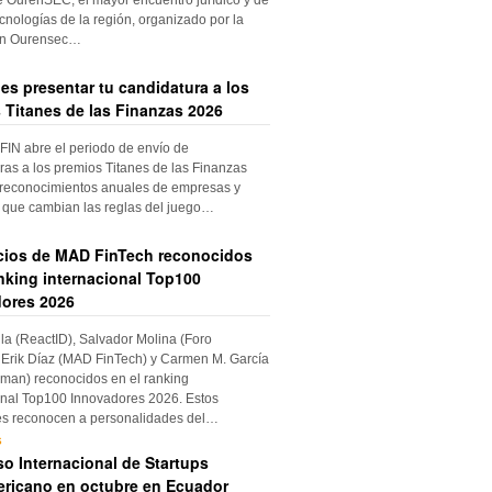
cnologías de la región, organizado por la
ón Ourensec…
es presentar tu candidatura a los
 Titanes de las Finanzas 2026
IN abre el periodo de envío de
ras a los premios Titanes de las Finanzas
 reconocimientos anuales de empresas y
 que cambian las reglas del juego…
cios de MAD FinTech reconocidos
anking internacional Top100
ores 2026
ila (ReactID), Salvador Molina (Foro
Erik Díaz (MAD FinTech) y Carmen M. García
an) reconocidos en el ranking
onal Top100 Innovadores 2026. Estos
es reconocen a personalidades del…
s
o Internacional de Startups
ricano en octubre en Ecuador