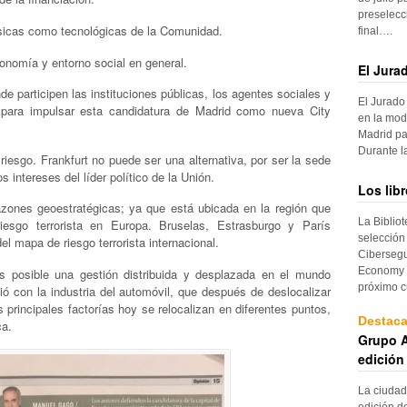
preselecc
físicas como tecnológicas de la Comunidad.
final….
ronomía y entorno social en general.
El Jura
 participen las instituciones públicas, los agentes sociales y
El Jurado
o para impulsar esta candidatura de Madrid como nueva City
en la mod
Madrid pa
Durante 
iesgo. Frankfurt no puede ser una alternativa, por ser la sede
 intereses del líder político de la Unión.
Los lib
zones geoestratégicas; ya que está ubicada en la región que
La Biblio
riesgo terrorista en Europa. Bruselas, Estrasburgo y París
selección
el mapa de riesgo terrorista internacional.
Cibersegu
Economy p
s posible una gestión distribuida y desplazada en el mundo
próximo c
ió con la industria del automóvil, que después de deslocalizar
 principales factorías hoy se relocalizan en diferentes puntos,
Destac
ca.
Grupo A
edición
La ciudad
edición d