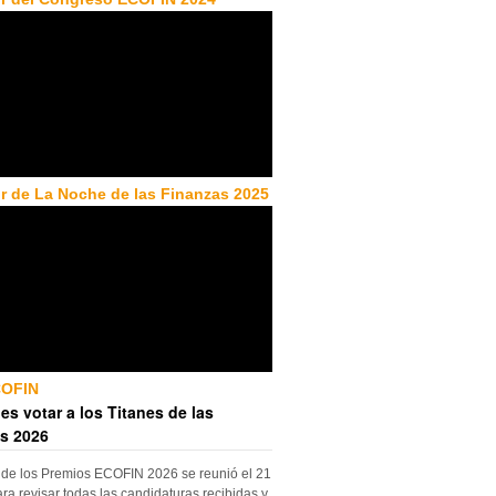
r de La Noche de las Finanzas 2025
COFIN
es votar a los Titanes de las
s 2026
 de los Premios ECOFIN 2026 se reunió el 21
ara revisar todas las candidaturas recibidas y