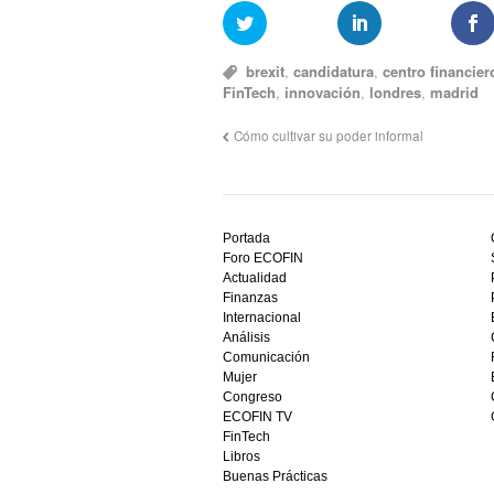
brexit
,
candidatura
,
centro financier
FinTech
,
innovación
,
londres
,
madrid
Cómo cultivar su poder informal
Descubre
el
Portada
mejor
Foro ECOFIN
bono
Actualidad
sin
Finanzas
depósito
Internacional
casino
Análisis
en
Comunicación
España,
Mujer
visita
Congreso
este
ECOFIN TV
sitio
FinTech
restaurantedonmauro.es
Libros
y
Buenas Prácticas