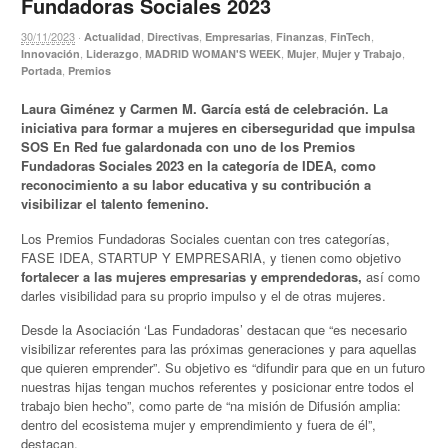
Fundadoras Sociales 2023
30/11/2023
·
,
,
,
,
,
Actualidad
Directivas
Empresarias
Finanzas
FinTech
,
,
,
,
,
Innovación
Liderazgo
MADRID WOMAN'S WEEK
Mujer
Mujer y Trabajo
,
Portada
Premios
Laura Giménez y Carmen M. García está de celebración. La
iniciativa para formar a mujeres en ciberseguridad que impulsa
SOS En Red fue galardonada con uno de los Premios
Fundadoras Sociales 2023 en la categoría de IDEA, como
reconocimiento a su labor educativa y su contribución a
visibilizar el talento femenino.
Los Premios Fundadoras Sociales cuentan con tres categorías,
FASE IDEA, STARTUP Y EMPRESARIA, y tienen como objetivo
fortalecer a las mujeres empresarias y emprendedoras,
así como
darles visibilidad para su proprio impulso y el de otras mujeres.
Desde la Asociación ‘Las Fundadoras’ destacan que “es necesario
visibilizar referentes para las próximas generaciones y para aquellas
que quieren emprender”. Su objetivo es “difundir para que en un futuro
nuestras hijas tengan muchos referentes y posicionar entre todos el
trabajo bien hecho”, como parte de “na misión de Difusión amplia:
dentro del ecosistema mujer y emprendimiento y fuera de él”,
destacan.