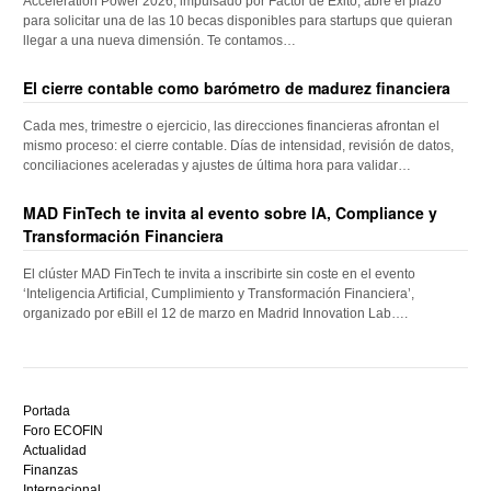
Acceleration Power 2026, impulsado por Factor de Éxito, abre el plazo
para solicitar una de las 10 becas disponibles para startups que quieran
llegar a una nueva dimensión. Te contamos…
El cierre contable como barómetro de madurez financiera
Cada mes, trimestre o ejercicio, las direcciones financieras afrontan el
mismo proceso: el cierre contable. Días de intensidad, revisión de datos,
conciliaciones aceleradas y ajustes de última hora para validar…
MAD FinTech te invita al evento sobre IA, Compliance y
Transformación Financiera
El clúster MAD FinTech te invita a inscribirte sin coste en el evento
‘Inteligencia Artificial, Cumplimiento y Transformación Financiera’,
organizado por eBill el 12 de marzo en Madrid Innovation Lab….
Descubre
el
Portada
mejor
Foro ECOFIN
bono
Actualidad
sin
Finanzas
depósito
Internacional