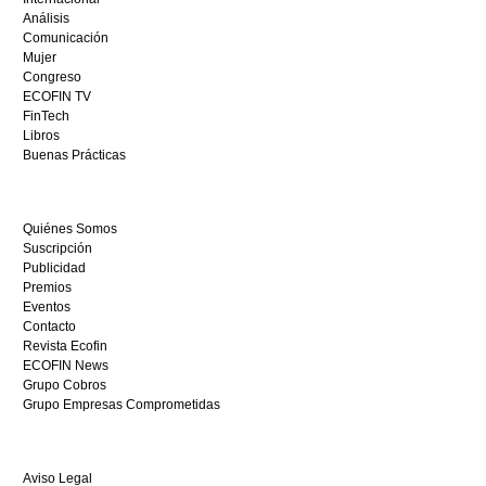
casino
Análisis
en
Comunicación
España,
Mujer
visita
Congreso
este
ECOFIN TV
sitio
FinTech
restaurantedonmauro.es
Libros
y
Buenas Prácticas
empieza
a
ganar
Quiénes Somos
hoy
Suscripción
mismo.
Publicidad
Premios
Eventos
Contacto
Revista Ecofin
ECOFIN News
Grupo Cobros
Grupo Empresas Comprometidas
Aviso Legal