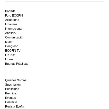
Descubre
el
Portada
mejor
Foro ECOFIN
bono
Actualidad
sin
Finanzas
depósito
Internacional
casino
Análisis
en
Comunicación
España,
Mujer
visita
Congreso
este
ECOFIN TV
sitio
FinTech
restaurantedonmauro.es
Libros
y
Buenas Prácticas
empieza
a
ganar
Quiénes Somos
hoy
Suscripción
mismo.
Publicidad
Premios
Eventos
Contacto
Revista Ecofin