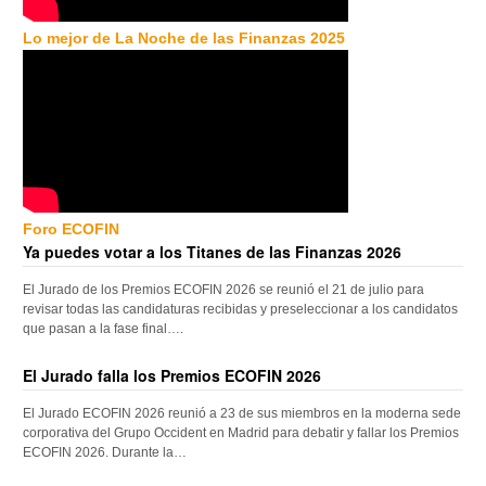
Lo mejor de La Noche de las Finanzas 2025
Foro ECOFIN
Ya puedes votar a los Titanes de las Finanzas 2026
El Jurado de los Premios ECOFIN 2026 se reunió el 21 de julio para
revisar todas las candidaturas recibidas y preseleccionar a los candidatos
que pasan a la fase final….
El Jurado falla los Premios ECOFIN 2026
El Jurado ECOFIN 2026 reunió a 23 de sus miembros en la moderna sede
corporativa del Grupo Occident en Madrid para debatir y fallar los Premios
ECOFIN 2026. Durante la…