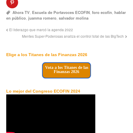
Ahora TV
,
Escuela de Portavoces ECOFIN
,
foro ecofin
,
hablar
en público
,
juanma romero
,
salvador molina
El liderazgo que marcó la agenda 2022
Mentes Super-Poderosas analiza el control total de las BigTech
Elige a los Titanes de las Finanzas 2026
Vota a los Titanes de las
Finanzas 2026
Lo mejor del Congreso ECOFIN 2024