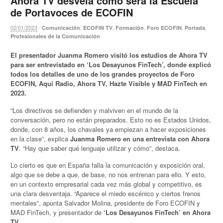
Ahora TV desvela cómo será la Escuela
de Portavoces de ECOFIN
02/01/2023
·
,
,
,
,
,
Comunicación
ECOFIN TV
Formación
Foro ECOFIN
Portada
Profesionales de la Comunicación
El presentador Juanma Romero visitó los estudios de Ahora TV
para ser entrevistado en ‘Los Desayunos FinTech’, donde explicó
todos los detalles de uno de los grandes proyectos de Foro
ECOFIN, Aquí Radio, Ahora TV, Hazte Visible y MAD FinTech en
2023.
“Los directivos se defienden y malviven en el mundo de la
conversación, pero no están preparados. Esto no es Estados Unidos,
donde, con 8 años, los chavales ya empiezan a hacer exposiciones
en la clase”, explica
Juanma Romero en una entrevista con Ahora
TV
. “Hay que saber qué lenguaje utilizar y cómo”, destaca.
Lo cierto es que en España falla la comunicación y exposición oral,
algo que se debe a que, de base, no nos entrenan para ello. Y esto,
en un contexto empresarial cada vez más global y competitivo, es
una clara desventaja. “Aparece el miedo escénico y ciertos frenos
mentales”, apunta Salvador Molina, presidente de Foro ECOFIN y
MAD FinTech, y presentador de
‘Los Desayunos FinTech’ en Ahora
TV
.