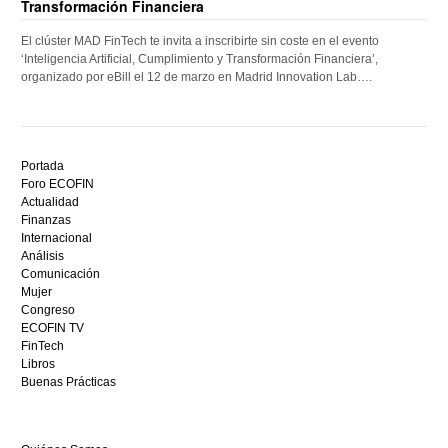
Transformación Financiera
El clúster MAD FinTech te invita a inscribirte sin coste en el evento
‘Inteligencia Artificial, Cumplimiento y Transformación Financiera’,
organizado por eBill el 12 de marzo en Madrid Innovation Lab….
Descubre
el
Portada
mejor
Foro ECOFIN
bono
Actualidad
sin
Finanzas
depósito
Internacional
casino
Análisis
en
Comunicación
España,
Mujer
visita
Congreso
este
ECOFIN TV
sitio
FinTech
restaurantedonmauro.es
Libros
y
Buenas Prácticas
empieza
a
ganar