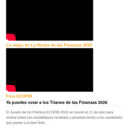
Lo mejor de La Noche de las Finanzas 2025
Foro ECOFIN
Ya puedes votar a los Titanes de las Finanzas 2026
El Jurado de los Premios ECOFIN 2026 se reunió el 21 de julio para
revisar todas las candidaturas recibidas y preseleccionar a los candidatos
que pasan a la fase final….