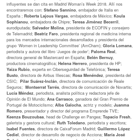
influyentes se dan cita en Madrid Woman’s Week 2018. Allí nos
encontraremos con:
Stefano Sannino
, embajador de Italia en
España ;
Roberta Lajous Vargas
, embajadora de México;
Koula
Sophianou
, embajadora de Chipre;
Teresa Jiménez Becerril
,
eurodiputada;
Salvador Molina
, presidente de ECOFIN y consejero
de Telemadrid;
Beatriz Faro
, presidenta regional de medicina interna
para los mercados internacionales desarrollados y presidenta del
grupo ‘Women in Leadership Committee’ (AmCham);
Gloria Lomana
,
periodista y autora del libro ‘Juegos de poder’;
Paloma Real
,
directora general de Mastercard en España;
Belén Bernuy
,
productora cinematográfica;
Helena Herrero
, presidenta de HP;
Yaiza Rubio
, experta en Ciberseguirdad de Telefónica;
Teresa
Busto
, directora de Airbus IIlescas;
Rosa Menéndez
, presidenta del
CSIC;
Pilar Suárez-Inclán
, directora de comunicación de Reale
Seguros;
Montserrat Tarrés
, directora de comunicación de Novartis;
Lucía Méndez
, periodista, analista política y redactora jefe de
Opinión de El Mundo;
Ana Carrasco
, ganadora del Gran Premio de
Portugal de Motociclismo;
Alba Galocha
, actriz y modelo;
Juanma
Romero
, presentador y director del programa Emprende TVE;
Keenza Bouzoubaa
, head de Challenge en Pangea;
Topacio Fresh
,
galerista y gestora cultural;
Ruth Toledano
, periodista y escritora;
Isabel Fuentes
, directora de CaixaForum Madrid;
Guillermo López
Cediel
, director de desarrollo de negocio de Acciona;
María José