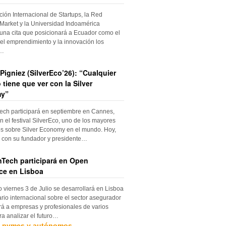
ción Internacional de Startups, la Red
Market y la Universidad Indoamérica
una cita que posicionará a Ecuador como el
el emprendimiento y la innovación los
s…
Pigniez (SilverEco’26): “Cualquier
 tiene que ver con la Silver
y”
ch participará en septiembre en Cannes,
n el festival SilverEco, uno de los mayores
s sobre Silver Economy en el mundo. Hoy,
con su fundador y presidente…
Tech participará en Open
ce en Lisboa
o viernes 3 de Julio se desarrollará en Lisboa
rio internacional sobre el sector asegurador
rá a empresas y profesionales de varios
ra analizar el futuro…
, pymes y autónomos