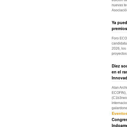
nuevas te
Asociaci
Ya pued
premios
Foro ECOF
candidatu
2026, los
proyectos
Diez so
en el r
Innovad
Alan Arch
ECOFIN), 
(C1b3rwom
internaci
galardon
Evento
Congres
Indoame