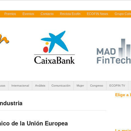
Premios
Eventos
Contacto
Revista Ecofin
ECOFIN News
Grupo Cob
nzas
Internacional
Análisis
Comunicación
Mujer
Congreso
ECOFIN TV
Elige a
industria
ico de la Unión Europea
Lo mejo