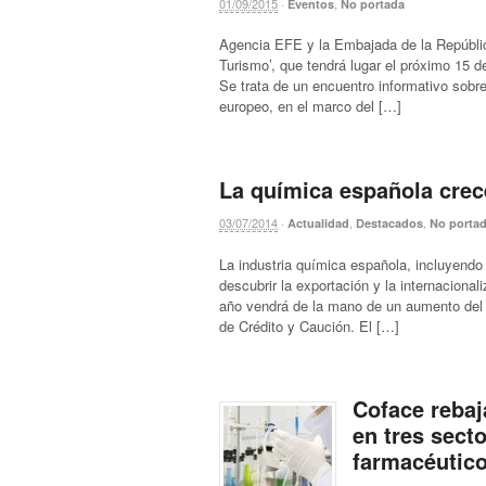
01/09/2015
·
,
Eventos
No portada
Agencia EFE y la Embajada de la Repúbli
Turismo’, que tendrá lugar el próximo 15 
Se trata de un encuentro informativo sobr
europeo, en el marco del […]
La química española crece
03/07/2014
·
,
,
Actualidad
Destacados
No porta
La industria química española, incluyendo 
descubrir la exportación y la internacional
año vendrá de la mano de un aumento del 5
de Crédito y Caución. El […]
Coface rebaj
en tres sect
farmacéutic