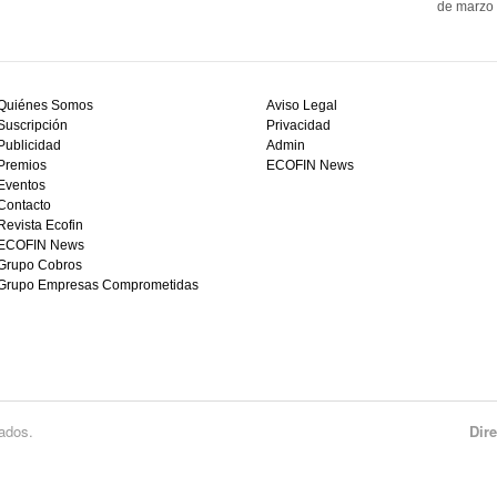
de marzo 
Quiénes Somos
Aviso Legal
Suscripción
Privacidad
Publicidad
Admin
Premios
ECOFIN News
Eventos
Contacto
Revista Ecofin
ECOFIN News
Grupo Cobros
Grupo Empresas Comprometidas
ados.
Dir