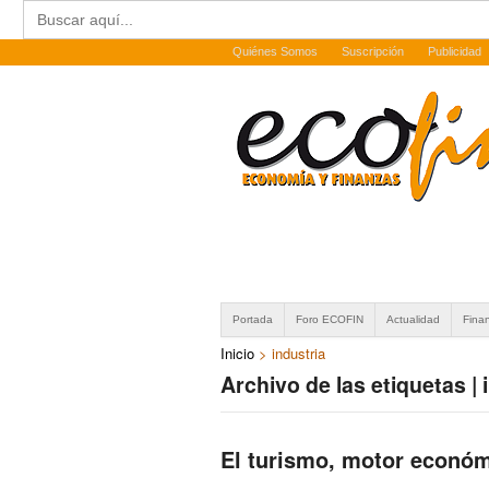
Buscar:
Quiénes Somos
Suscripción
Publicidad
Portada
Foro ECOFIN
Actualidad
Fina
Inicio
>
industria
Archivo de las etiquetas | 
El turismo, motor económ