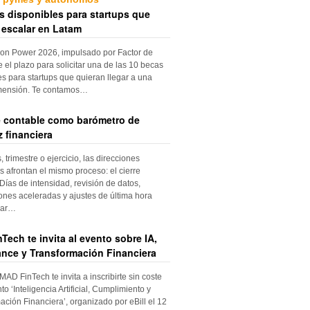
s disponibles para startups que
 escalar en Latam
ion Power 2026, impulsado por Factor de
e el plazo para solicitar una de las 10 becas
es para startups que quieran llegar a una
mensión. Te contamos…
re contable como barómetro de
 financiera
trimestre o ejercicio, las direcciones
s afrontan el mismo proceso: el cierre
Días de intensidad, revisión de datos,
iones aceleradas y ajustes de última hora
dar…
Tech te invita al evento sobre IA,
nce y Transformación Financiera
 MAD FinTech te invita a inscribirte sin coste
to ‘Inteligencia Artificial, Cumplimiento y
ación Financiera’, organizado por eBill el 12