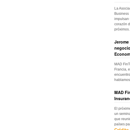
La Asocia
Business 
impulsan 
corazón d
próximo
Jerome 
negocio
Econom
MAD FinTe
Francia, e
encuentro
hablamos 
MAD Fin
Insuran
El próxim
un semina
que reuni
países pa
Crédito