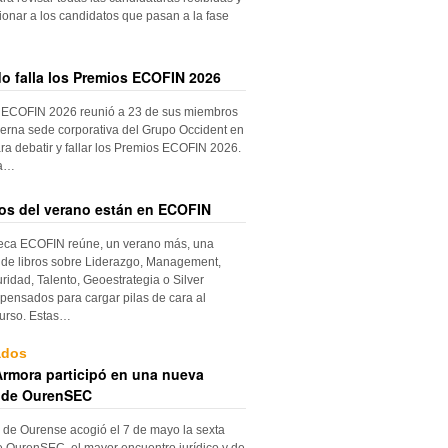
ionar a los candidatos que pasan a la fase
do falla los Premios ECOFIN 2026
 ECOFIN 2026 reunió a 23 de sus miembros
erna sede corporativa del Grupo Occident en
ra debatir y fallar los Premios ECOFIN 2026.
la…
ros del verano están en ECOFIN
teca ECOFIN reúne, un verano más, una
 de libros sobre Liderazgo, Management,
ridad, Talento, Geoestrategia o Silver
ensados para cargar pilas de cara al
urso. Estas…
ados
rmora participó en una nueva
 de OurenSEC
 de Ourense acogió el 7 de mayo la sexta
e OurenSEC, el mayor encuentro jurídico y de