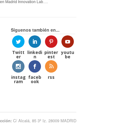
en Madrid Innovation Lab….
Síguenos también en...
Twitt
linkedi
pinter
youtu
er
n
est
be
instag
faceb
rss
ram
ook
ección:
C/ Alcalá, 85 3º Iz. 28009 MADRID