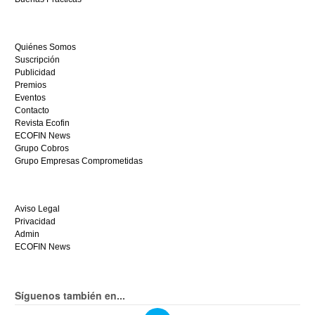
empieza
a
ganar
Quiénes Somos
hoy
Suscripción
mismo.
Publicidad
Premios
Eventos
Contacto
Revista Ecofin
ECOFIN News
Grupo Cobros
Grupo Empresas Comprometidas
Aviso Legal
Privacidad
Admin
ECOFIN News
Síguenos también en...