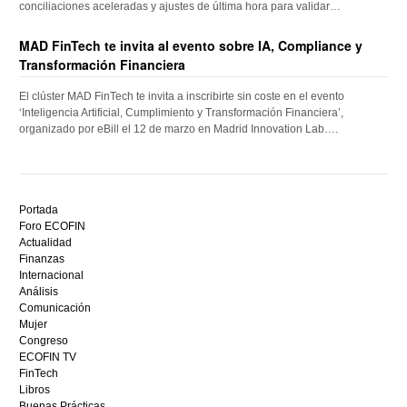
conciliaciones aceleradas y ajustes de última hora para validar…
MAD FinTech te invita al evento sobre IA, Compliance y
Transformación Financiera
El clúster MAD FinTech te invita a inscribirte sin coste en el evento
‘Inteligencia Artificial, Cumplimiento y Transformación Financiera’,
organizado por eBill el 12 de marzo en Madrid Innovation Lab….
Descubre
el
Portada
mejor
Foro ECOFIN
bono
Actualidad
sin
Finanzas
depósito
Internacional
casino
Análisis
en
Comunicación
España,
Mujer
visita
Congreso
este
ECOFIN TV
sitio
FinTech
restaurantedonmauro.es
Libros
y
Buenas Prácticas