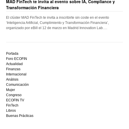
MAD FinTech te invita al evento sobre IA, Compliance y
Transformación Financiera
El clúster MAD FinTech te invita a inscribirte sin coste en el evento
‘Inteligencia Artificial, Cumplimiento y Transformación Financiera’,
organizado por eBill el 12 de marzo en Madrid Innovation Lab….
Descubre
el
Portada
mejor
Foro ECOFIN
bono
Actualidad
sin
Finanzas
depósito
Internacional
casino
Análisis
en
Comunicación
España,
Mujer
visita
Congreso
este
ECOFIN TV
sitio
FinTech
restaurantedonmauro.es
Libros
y
Buenas Prácticas
empieza
a