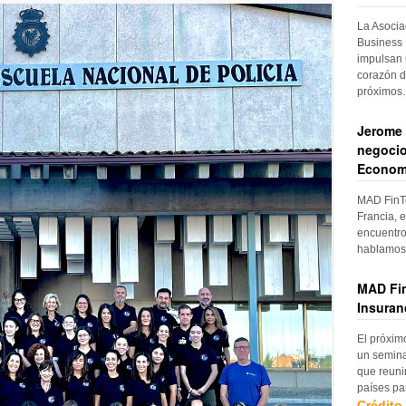
La Asocia
Business 
impulsan 
corazón d
próximo
Jerome 
negocio
Econom
MAD FinTe
Francia, e
encuentro
hablamos 
MAD Fin
Insuran
El próxim
un semina
que reuni
países pa
Crédito