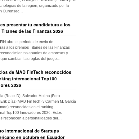
cnologías de la región, organizado por la
ón Ourensec…
es presentar tu candidatura a los
 Titanes de las Finanzas 2026
IN abre el periodo de envío de
ras a los premios Titanes de las Finanzas
 reconocimientos anuales de empresas y
 que cambian las reglas del juego…
cios de MAD FinTech reconocidos
anking internacional Top100
ores 2026
ila (ReactID), Salvador Molina (Foro
Erik Díaz (MAD FinTech) y Carmen M. García
an) reconocidos en el ranking
onal Top100 Innovadores 2026. Estos
es reconocen a personalidades del…
s
o Internacional de Startups
ricano en octubre en Ecuador