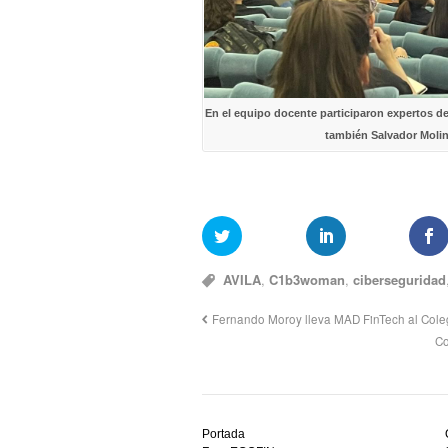
En el equipo docente participaron expertos de
también Salvador Molin
AVILA
,
C1b3woman
,
ciberseguridad
Fernando Moroy lleva MAD FinTech al Col
Co
Descubre
el
Portada
mejor