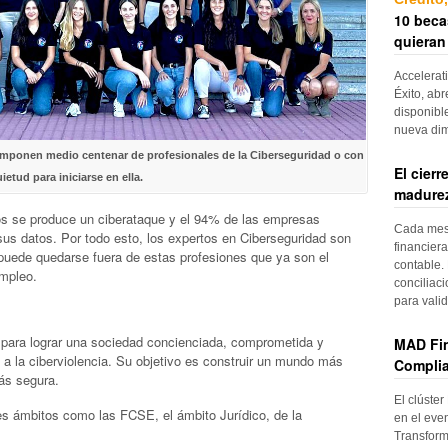
10 beca
quieran
Accelerat
Éxito, abr
disponibl
nueva di
ponen medio centenar de profesionales de la Ciberseguridad o con
El cier
ietud para iniciarse en ella.
madurez
s se produce un ciberataque y el 94% de las empresas
Cada mes, 
sus datos. Por todo esto, los expertos en Ciberseguridad son
financiera
puede quedarse fuera de estas profesiones que ya son el
contable. 
empleo.
conciliac
para vali
para lograr una sociedad concienciada, comprometida y
MAD Fin
 a la ciberviolencia. Su objetivo es construir un mundo más
Complia
ás segura.
El clúster
es ámbitos como las FCSE, el ámbito Jurídico, de la
en el even
Transform