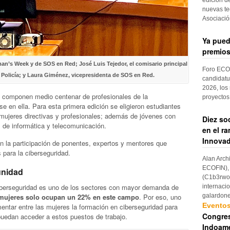
nuevas te
Asociaci
Ya pued
premios
n’s Week y de SOS en Red; José Luis Tejedor, el comisario principal
Foro ECOF
e Policía; y Laura Giménez, vicepresidenta de SOS en Red.
candidatu
2026, los
componen medio centenar de profesionales de la
proyectos
se en ella. Para esta primera edición se eligieron estudiantes
mujeres directivas y profesionales; además de jóvenes con
Diez so
s de informática y telecomunicación.
en el r
Innovad
on la participación de ponentes, expertos y mentores que
 para la ciberseguridad.
Alan Arch
ECOFIN), 
unidad
(C1b3rwom
erseguridad es uno de los sectores con mayor demanda de
internaci
galardon
 mujeres solo ocupan un 22% en este campo
. Por eso, uno
Evento
tar entre las mujeres la formación en ciberseguridad para
Congres
puedan acceder a estos puestos de trabajo.
Indoame