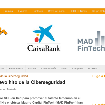
Premios
Eventos
Contacto
Revista Ecofin
ECOFIN News
Grupo Cob
nzas
Internacional
Análisis
Comunicación
Mujer
Congreso
ECOFIN TV
de la Ciberseguridad
Elige a
vo hito de la Ciberseguridad
,
onas
Portada
or SOS en Red para promover el talento femenino en el
IN y el clúster Madrid Capital FinTech (MAD FinTech) han
Lo mejo