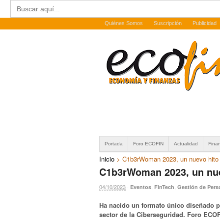
Buscar:
Quiénes Somos
Suscripción
Publicidad
Portada
Foro ECOFIN
Actualidad
Fina
Inicio
>
C1b3rWoman 2023, un nuevo hito 
C1b3rWoman 2023, un nue
04/10/2023
·
,
,
Eventos
FinTech
Gestión de Pers
Ha nacido un formato único diseñado p
sector de la Ciberseguridad. Foro ECOF