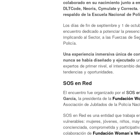
colaborado en su nacimiento junto a e
DLTCode, Neoris, Cymulate y Correcta.
respaldo de la Escuela Nacional de Poli
Los días de fin de septiembre y 1 de octub
encuentro dedicado a potenciar la presenc
implicando al Sector, a las Fuerzas de Se
Policía.
Una experiencia inmersiva única de con
nunca se había diseñado y ejecutado
un
expertos de primer nivel, el intercambio d
tendencias y oportunidades.
SOS en Red
El encuentro fue organizado por el
SOS en
García,
la presidenta de la
Fundación W
Asociación de Jubilados de la Policía Na
SOS en Red es una entidad que trabaja en 
vulnerables: mujeres, jóvenes, niños, ma
concienciada, comprometida y participativa
colaboración de
Fundación Woman’s We