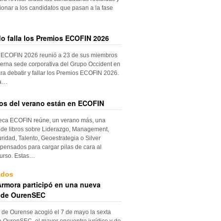
ionar a los candidatos que pasan a la fase
do falla los Premios ECOFIN 2026
 ECOFIN 2026 reunió a 23 de sus miembros
erna sede corporativa del Grupo Occident en
ra debatir y fallar los Premios ECOFIN 2026.
la…
ros del verano están en ECOFIN
teca ECOFIN reúne, un verano más, una
 de libros sobre Liderazgo, Management,
ridad, Talento, Geoestrategia o Silver
ensados para cargar pilas de cara al
urso. Estas…
ados
rmora participó en una nueva
 de OurenSEC
 de Ourense acogió el 7 de mayo la sexta
e OurenSEC, el mayor encuentro jurídico y de