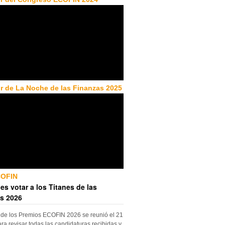
r de La Noche de las Finanzas 2025
COFIN
es votar a los Titanes de las
s 2026
 de los Premios ECOFIN 2026 se reunió el 21
ara revisar todas las candidaturas recibidas y