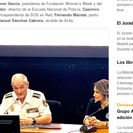
men García
, presidenta de Fundación Woman’s Week y del
preselecc
edor
, director de la Escuela Nacional de Policía;
Casimiro
final….
 vicepresidenta de SOS en Red;
Fernando Mairata
, perito
anuel Sánchez Cabrera
, alcalde de Ávila.
El Jura
El Jurado
en la mod
Madrid pa
Durante 
Los lib
La Biblio
selección
Cibersegu
Economy p
próximo c
Destac
Grupo A
edición
La ciudad
edición d