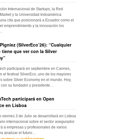
ción Internacional de Startups, la Red
Market y la Universidad Indoamérica
una cita que posicionará a Ecuador como el
el emprendimiento y la innovación los
s…
Pigniez (SilverEco’26): “Cualquier
 tiene que ver con la Silver
y”
ch participará en septiembre en Cannes,
n el festival SilverEco, uno de los mayores
s sobre Silver Economy en el mundo. Hoy,
con su fundador y presidente…
Tech participará en Open
ce en Lisboa
o viernes 3 de Julio se desarrollará en Lisboa
rio internacional sobre el sector asegurador
rá a empresas y profesionales de varios
ra analizar el futuro…
, pymes y autónomos