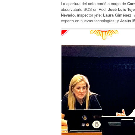
La apertura del acto corrió a cargo de
Car
observatorio SOS en Red;
José Luis Tej
Nevado
, inspector jefe;
Laura Giménez
,
experto en nuevas tecnologías; y
Jesús M