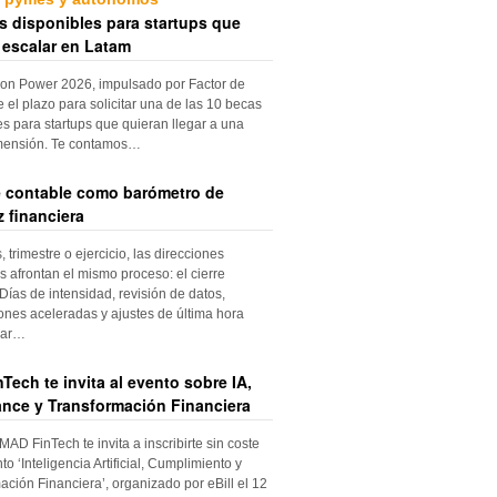
s disponibles para startups que
 escalar en Latam
ion Power 2026, impulsado por Factor de
e el plazo para solicitar una de las 10 becas
es para startups que quieran llegar a una
mensión. Te contamos…
re contable como barómetro de
 financiera
trimestre o ejercicio, las direcciones
s afrontan el mismo proceso: el cierre
Días de intensidad, revisión de datos,
iones aceleradas y ajustes de última hora
dar…
Tech te invita al evento sobre IA,
nce y Transformación Financiera
 MAD FinTech te invita a inscribirte sin coste
to ‘Inteligencia Artificial, Cumplimiento y
ación Financiera’, organizado por eBill el 12