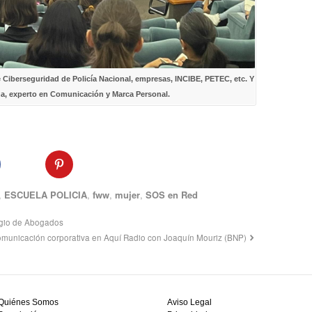
 Ciberseguridad de Policía Nacional, empresas, INCIBE, PETEC, etc. Y
a, experto en Comunicación y Marca Personal.
,
ESCUELA POLICIA
,
fww
,
mujer
,
SOS en Red
egio de Abogados
municación corporativa en Aquí Radio con Joaquín Mouriz (BNP)
Quiénes Somos
Aviso Legal