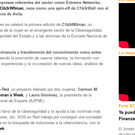
mpresas referentes del sector como Extreme Networks,
Cib3rW0man
, nace como una spin-off de C1b3rWall con el
cía de Avila.
re se celebró la primera edición de
C1b3rW0man
, un
ia de la mujer en el emergente sector de la Ciberseguridad,
guridad del Estado y a las alumnas de la Escuela Nacional de
vivencia y transferencia del conocimiento como antes
Lo mejo
iendo la promoción de nuevos talentos, la formación con
e experiencias y la co-creación de nuevas ideas, análisis de
 Red
, un proyecto liderado por dos mujeres:
Carmen M.
oman’s Week
,
y
Laura Giménez,
la presidenta de la
cional de España (AJPNE).
Foro E
favor de la ciberseguridad y la ayuda a las víctimas más
Ya pued
yores, etc. SOS en Red trabaja por conseguir una sociedad
Finanza
 en la búsqueda de soluciones a la ciberviolencia, con la
ek
.
El Jurado
de julio p