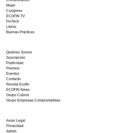
España,
Mujer
visita
Congreso
este
ECOFIN TV
sitio
FinTech
restaurantedonmauro.es
Libros
y
Buenas Prácticas
empieza
a
ganar
Quiénes Somos
hoy
Suscripción
mismo.
Publicidad
Premios
Eventos
Contacto
Revista Ecofin
ECOFIN News
Grupo Cobros
Grupo Empresas Comprometidas
Aviso Legal
Privacidad
Admin