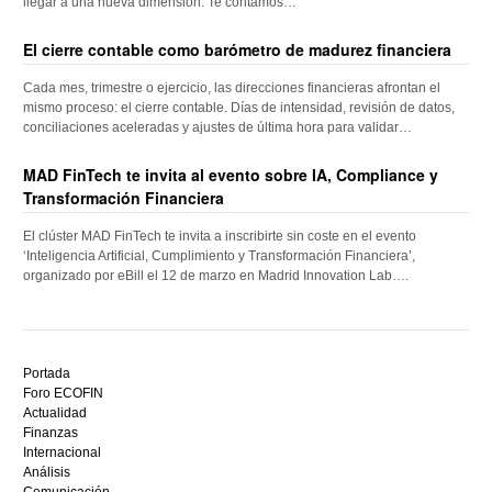
llegar a una nueva dimensión. Te contamos…
El cierre contable como barómetro de madurez financiera
Cada mes, trimestre o ejercicio, las direcciones financieras afrontan el
mismo proceso: el cierre contable. Días de intensidad, revisión de datos,
conciliaciones aceleradas y ajustes de última hora para validar…
MAD FinTech te invita al evento sobre IA, Compliance y
Transformación Financiera
El clúster MAD FinTech te invita a inscribirte sin coste en el evento
‘Inteligencia Artificial, Cumplimiento y Transformación Financiera’,
organizado por eBill el 12 de marzo en Madrid Innovation Lab….
Descubre
el
Portada
mejor
Foro ECOFIN
bono
Actualidad
sin
Finanzas
depósito
Internacional
casino
Análisis
en
Comunicación