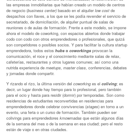
las empresas inmobiliarias que habían creado un modelo de centros
de negocio (
business center)
basado en el alquiler
low cost
de
despachos con llaves, a los que se les podía revender el servicio de
secretariado, de domiciliación, de alquiler puntual de salas de
reuniones o de aulas de formación. Frente a este modelo, se impone
ahora el modelo de coworking, con espacios abiertos donde trabajar
codo con codo con otros emprendedores o profesionales, que quizá
son competidores o posibles socios. Y para facilitar la cultura startup
emprendedora, todos estos
hubs
o
coworkings
provocan la
comunicación, el roce y el conocimiento mediante salas de relax,
cafeterías, restaurantes y otros lugares comunes; así como una
nutrida experiencia de
meetups, master class,
conferencias, debates
y jornadas donde compartir.
Y rizando el rizo, la última versión del
coworking
es el
coliving
; es
decir, un lugar donde hay tiempo para lo profesional, pero también
para el ocio y hasta para residir (dormir) por temporadas. Son como
residencias de estudiantes reconvertidas en residencias para
emprendedores donde celebrar convivencias (
stages
) en torno a un
evento, una feria o un curso de formación. También pueden ser
colivings para emprendedores
kmowmadas
que están algunos días
de la semana del mes o de la semana en esa ciudad; pero el resto
están de viaje o en otras ciudades.