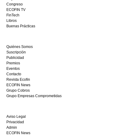
visita
Congreso
este
ECOFIN TV
sitio
FinTech
restaurantedonmauro.es
Libros
y
Buenas Prácticas
empieza
a
ganar
Quiénes Somos
hoy
Suscripción
mismo.
Publicidad
Premios
Eventos
Contacto
Revista Ecofin
ECOFIN News
Grupo Cobros
Grupo Empresas Comprometidas
Aviso Legal
Privacidad
Admin
ECOFIN News