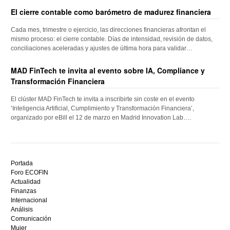
El cierre contable como barómetro de madurez financiera
Cada mes, trimestre o ejercicio, las direcciones financieras afrontan el
mismo proceso: el cierre contable. Días de intensidad, revisión de datos,
conciliaciones aceleradas y ajustes de última hora para validar…
MAD FinTech te invita al evento sobre IA, Compliance y
Transformación Financiera
El clúster MAD FinTech te invita a inscribirte sin coste en el evento
‘Inteligencia Artificial, Cumplimiento y Transformación Financiera’,
organizado por eBill el 12 de marzo en Madrid Innovation Lab….
Descubre
el
Portada
mejor
Foro ECOFIN
bono
Actualidad
sin
Finanzas
depósito
Internacional
casino
Análisis
en
Comunicación
España,
Mujer