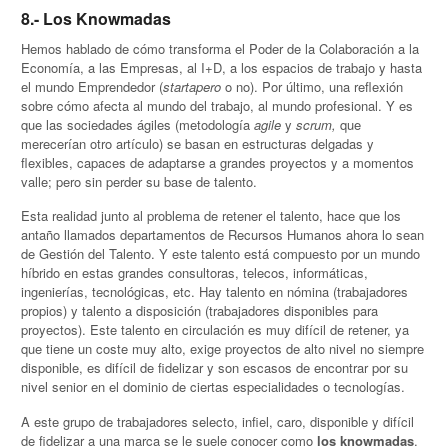
8.- Los Knowmadas
Hemos hablado de cómo transforma el Poder de la Colaboración a la
Economía, a las Empresas, al I+D, a los espacios de trabajo y hasta
el mundo Emprendedor (
startapero
o no). Por último, una reflexión
sobre cómo afecta al mundo del trabajo, al mundo profesional. Y es
que las sociedades ágiles (metodología
agile
y
scrum,
que
merecerían otro artículo) se basan en estructuras delgadas y
flexibles, capaces de adaptarse a grandes proyectos y a momentos
valle; pero sin perder su base de talento.
Esta realidad junto al problema de retener el talento, hace que los
antaño llamados departamentos de Recursos Humanos ahora lo sean
de Gestión del Talento. Y este talento está compuesto por un mundo
híbrido en estas grandes consultoras, telecos, informáticas,
ingenierías, tecnológicas, etc. Hay talento en nómina (trabajadores
propios) y talento a disposición (trabajadores disponibles para
proyectos). Este talento en circulación es muy difícil de retener, ya
que tiene un coste muy alto, exige proyectos de alto nivel no siempre
disponible, es difícil de fidelizar y son escasos de encontrar por su
nivel senior en el dominio de ciertas especialidades o tecnologías.
A este grupo de trabajadores selecto, infiel, caro, disponible y difícil
de fidelizar a una marca se le suele conocer como
los knowmadas
.