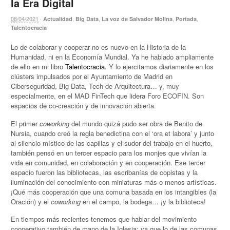
la Era Digital
08/04/2021
·
,
,
,
,
Actualidad
Big Data
La voz de Salvador Molina
Portada
Talentocracia
Lo de colaborar y cooperar no es nuevo en la Historia de la
Humanidad, ni en la Economía Mundial. Ya he hablado ampliamente
de ello en mi libro
Talentocracia.
Y lo ejercitamos diariamente en los
clústers impulsados por el Ayuntamiento de Madrid en
Ciberseguridad, Big Data, Tech de Arquitectura… y, muy
especialmente, en el MAD FinTech que lidera Foro ECOFIN. Son
espacios de co-creación y de innovación abierta.
El primer
coworking
del mundo quizá pudo ser obra de Benito de
Nursia, cuando creó la regla benedictina con el ‘ora et labora’ y junto
al silencio místico de las capillas y el sudor del trabajo en el huerto,
también pensó en un tercer espacio para los monjes que vivían la
vida en comunidad, en colaboración y en cooperación. Ese tercer
espacio fueron las bibliotecas, las escribanías de copistas y la
iluminación del conocimiento con miniaturas más o menos artísticas.
¡Qué más cooperación que una comuna basada en los intangibles (la
Oración) y el
coworking
en el campo, la bodega… ¡y la biblioteca!
En tiempos más recientes tenemos que hablar del movimiento
cooperativo también de mano de la Iglesia; ya que lo de las comunas