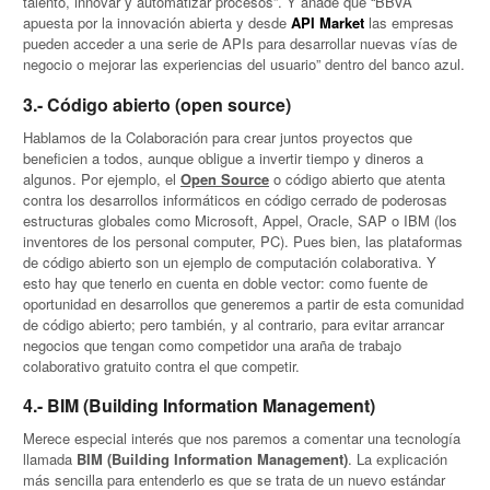
talento, innovar y automatizar procesos”. Y añade que “BBVA
apuesta por la innovación abierta y desde
API Market
las empresas
pueden acceder a una serie de APIs para desarrollar nuevas vías de
negocio o mejorar las experiencias del usuario” dentro del banco azul.
3.- Código abierto (open source)
Hablamos de la Colaboración para crear juntos proyectos que
beneficien a todos, aunque obligue a invertir tiempo y dineros a
algunos. Por ejemplo, el
Open Source
o código abierto que atenta
contra los desarrollos informáticos en código cerrado de poderosas
estructuras globales como Microsoft, Appel, Oracle, SAP o IBM (los
inventores de los personal computer, PC). Pues bien, las plataformas
de código abierto son un ejemplo de computación colaborativa. Y
esto hay que tenerlo en cuenta en doble vector: como fuente de
oportunidad en desarrollos que generemos a partir de esta comunidad
de código abierto; pero también, y al contrario, para evitar arrancar
negocios que tengan como competidor una araña de trabajo
colaborativo gratuito contra el que competir.
4.-
BIM (Building Information Management)
Merece especial interés que nos paremos a comentar una tecnología
llamada
BIM (Building Information Management)
. La explicación
más sencilla para entenderlo es que se trata de un nuevo estándar