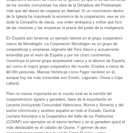
de los soviets comunistas fue obra de la Dictadura del Proletariado
más que del deseo de cooperar en libertad. Si un movimiento dentro
de la Iglesia ha impulsado la economía de la cooperación, ese es sin
duda la Compañía de Jesús, una orden jerárquica y militar que hizo
de las misiones y las empresas la praxis del poder de la inteligencia.
En España aún tenemos un ejemplo latente en el grupo cooperativo
vasco de Mondragón. La Corporación Mondragon​ es un grupo de
cooperativas y empresas originario del País Vasco y actualmente
extendido por el resto de España y por los cinco continentes.
Constituye el primer grupo empresarial vasco y el décimo de España,
así como el mayor grupo cooperativo del mundo.​ Emplea a cerca de
80.000 personas. Marcas históricas como Fagor nacieron en él,
aunque hoy las más conocidas son Eroski, Lagunaro, Orona o Caja
Laboral.
Pero no menos importante en el mundo rural es la semilla del
cooperativismo agrario y ganadero, base de la exportación en
Levante (incluyendo Comunidad Valenciana, Murcia y Almería) y del
sector vitivinícola y aceitero español en todo el Estado. Central
Lechera Asturiana o la Cooperativa del Valle de los Pedroches
(COVAP) son ejemplos en el sector lechero y en el ganadero quizá el
más destacable es el catalán de Osona. Y germen de ese
cooperativismo agrario fue la red de Cajas Rurales y otras