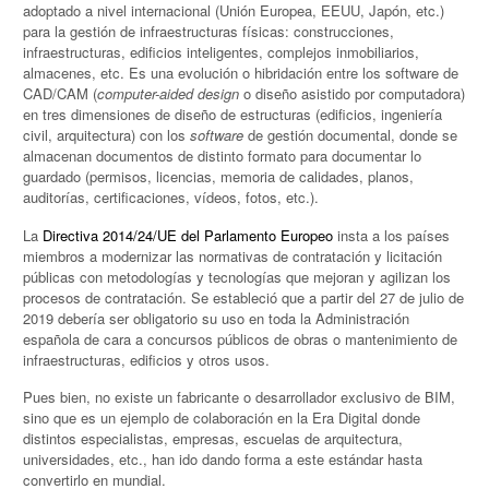
adoptado a nivel internacional (Unión Europea, EEUU, Japón, etc.)
para la gestión de infraestructuras físicas: construcciones,
infraestructuras, edificios inteligentes, complejos inmobiliarios,
almacenes, etc. Es una evolución o hibridación entre los software de
CAD/CAM (
computer-aided design
o diseño asistido por computadora)
en tres dimensiones de diseño de estructuras (edificios, ingeniería
civil, arquitectura) con los
software
de gestión documental, donde se
almacenan documentos de distinto formato para documentar lo
guardado (permisos, licencias, memoria de calidades, planos,
auditorías, certificaciones, vídeos, fotos, etc.).
La
Directiva 2014/24/UE del Parlamento Europeo
insta a los países
miembros a modernizar las normativas de contratación y licitación
públicas con metodologías y tecnologías que mejoran y agilizan los
procesos de contratación. Se estableció que a partir del 27 de julio de
2019 debería ser obligatorio su uso en toda la Administración
española de cara a concursos públicos de obras o mantenimiento de
infraestructuras, edificios y otros usos.
Pues bien, no existe un fabricante o desarrollador exclusivo de BIM,
sino que es un ejemplo de colaboración en la Era Digital donde
distintos especialistas, empresas, escuelas de arquitectura,
universidades, etc., han ido dando forma a este estándar hasta
convertirlo en mundial.