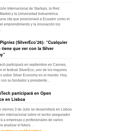
ción Internacional de Startups, la Red
Market y la Universidad Indoamérica
una cita que posicionará a Ecuador como el
el emprendimiento y la innovación los
s…
Pigniez (SilverEco’26): “Cualquier
 tiene que ver con la Silver
y”
ch participará en septiembre en Cannes,
n el festival SilverEco, uno de los mayores
s sobre Silver Economy en el mundo. Hoy,
con su fundador y presidente…
Tech participará en Open
ce en Lisboa
o viernes 3 de Julio se desarrollará en Lisboa
rio internacional sobre el sector asegurador
rá a empresas y profesionales de varios
ra analizar el futuro…
, pymes y autónomos