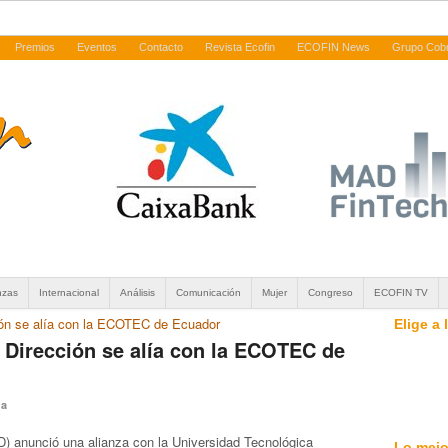
Premios
Eventos
Contacto
Revista Ecofin
ECOFIN News
Grupo Cob
nzas
Internacional
Análisis
Comunicación
Mujer
Congreso
ECOFIN TV
ión se alía con la ECOTEC de Ecuador
Elige a
 Dirección se alía con la ECOTEC de
da
) anunció una alianza con la Universidad Tecnológica
Lo mejo