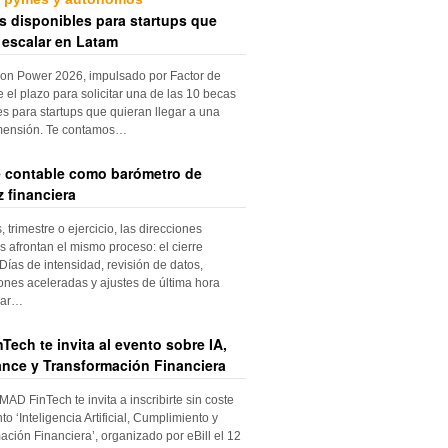
s disponibles para startups que
 escalar en Latam
ion Power 2026, impulsado por Factor de
e el plazo para solicitar una de las 10 becas
es para startups que quieran llegar a una
mensión. Te contamos…
re contable como barómetro de
 financiera
trimestre o ejercicio, las direcciones
s afrontan el mismo proceso: el cierre
Días de intensidad, revisión de datos,
iones aceleradas y ajustes de última hora
dar…
Tech te invita al evento sobre IA,
nce y Transformación Financiera
 MAD FinTech te invita a inscribirte sin coste
to ‘Inteligencia Artificial, Cumplimiento y
ación Financiera’, organizado por eBill el 12