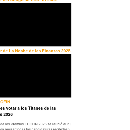
r de La Noche de las Finanzas 2025
COFIN
es votar a los Titanes de las
s 2026
 de los Premios ECOFIN 2026 se reunió el 21
ara revisar todas las candidaturas recibidas y