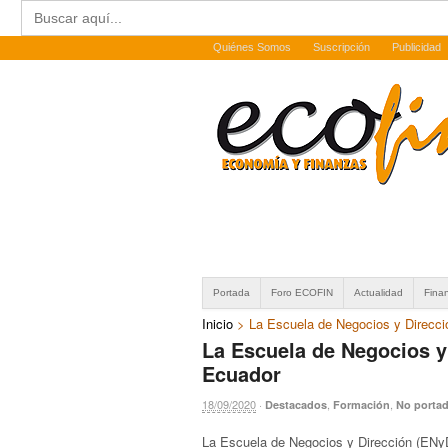
Buscar:
Quiénes Somos
Suscripción
Publicidad
Portada
Foro ECOFIN
Actualidad
Fina
Inicio
>
La Escuela de Negocios y Direcc
La Escuela de Negocios y
Ecuador
18/09/2020
·
,
,
Destacados
Formación
No porta
La Escuela de Negocios y Dirección (ENyD