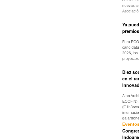
nuevas te
Asociaci
Ya pued
premios
Foro ECOF
candidatu
2026, los
proyectos
Diez so
en el r
Innovad
Alan Arch
ECOFIN), 
(C1b3rwom
internaci
galardon
Evento
Congres
Indoame