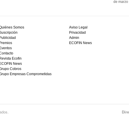
de marzo 
Quiénes Somos
Aviso Legal
Suscripción
Privacidad
Publicidad
Admin
Premios
ECOFIN News
Eventos
Contacto
Revista Ecofin
ECOFIN News
Grupo Cobros
Grupo Empresas Comprometidas
ados.
Dir