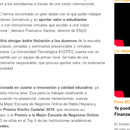
a los estudiantes a través de una visión internacional.
emos encontrado un gran aliado con el que poder trabajar
 planes formativos y en
aportar valor a estudiantes
o con formaciones virtuales que ayuden a una mejor
ismos”, destacó Francisco Santos, director de ENyD.
rá otorgar doble titulación a los alumnos
de la escuela
clases, jornadas y seminarios presenciales y virtuales
Lo mejo
atoriana. La Universidad Tecnológica ECOTEC cuenta con un
artido por un equipo de primer nivel. Se trata de una
cialmente responsable, que procura aportar valor, no solamente
sociedad.
cionada en cuanto a innovación y calidad educativa
, ya
sta misma área. Esa parte la trabajan analizando e
ducación no presencial, nuevas herramientas, nuevas
Foro E
la Mejor Escuela de Negocios Online de Habla Hispana y
Ya pued
el
Premio Emilio Castelar 2019
, que reconoce su
Finanza
jor, o el
Premio a la Mejor Escuela de Negocios Online
,
se sitúa en el Top 5 de las instituciones académicas
El Jurado
vatec
.
de julio p