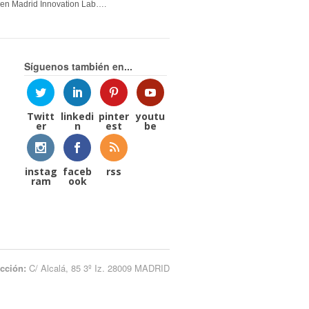
en Madrid Innovation Lab….
Síguenos también en...
Twitt
linkedi
pinter
youtu
er
n
est
be
instag
faceb
rss
ram
ook
ección:
C/ Alcalá, 85 3º Iz. 28009 MADRID