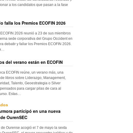
ionar a los candidatos que pasan a la fase
do falla los Premios ECOFIN 2026
 ECOFIN 2026 reunió a 23 de sus miembros
erna sede corporativa del Grupo Occident en
ra debatir y fallar los Premios ECOFIN 2026.
la…
ros del verano están en ECOFIN
teca ECOFIN reúne, un verano más, una
 de libros sobre Liderazgo, Management,
ridad, Talento, Geoestrategia o Silver
ensados para cargar pilas de cara al
urso. Estas…
ados
rmora participó en una nueva
 de OurenSEC
 de Ourense acogió el 7 de mayo la sexta
e OurenSEC, el mayor encuentro jurídico y de