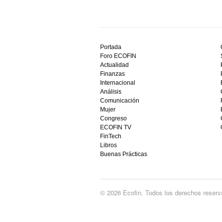
Descubre
el
Portada
mejor
Foro ECOFIN
bono
Actualidad
sin
Finanzas
depósito
Internacional
casino
Análisis
en
Comunicación
España,
Mujer
visita
Congreso
este
ECOFIN TV
sitio
FinTech
restaurantedonmauro.es
Libros
y
Buenas Prácticas
empieza
a
ganar
hoy
© 2026 Ecofin. Todos los derechos reserv
mismo.