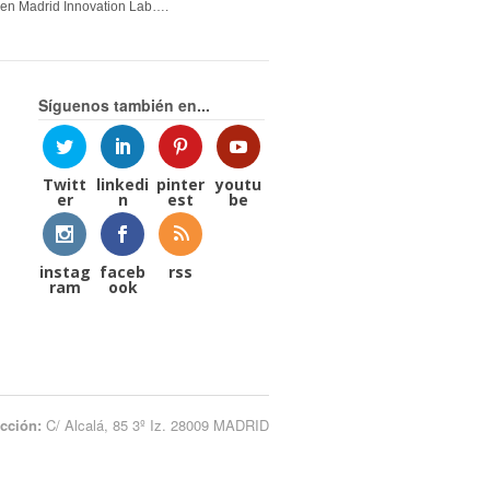
en Madrid Innovation Lab….
Síguenos también en...
Twitt
linkedi
pinter
youtu
er
n
est
be
instag
faceb
rss
ram
ook
ección:
C/ Alcalá, 85 3º Iz. 28009 MADRID