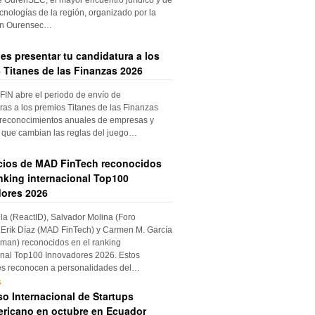
cnologías de la región, organizado por la
ón Ourensec…
es presentar tu candidatura a los
 Titanes de las Finanzas 2026
IN abre el periodo de envío de
ras a los premios Titanes de las Finanzas
 reconocimientos anuales de empresas y
 que cambian las reglas del juego…
cios de MAD FinTech reconocidos
anking internacional Top100
ores 2026
ila (ReactID), Salvador Molina (Foro
Erik Díaz (MAD FinTech) y Carmen M. García
an) reconocidos en el ranking
onal Top100 Innovadores 2026. Estos
es reconocen a personalidades del…
s
o Internacional de Startups
ricano en octubre en Ecuador