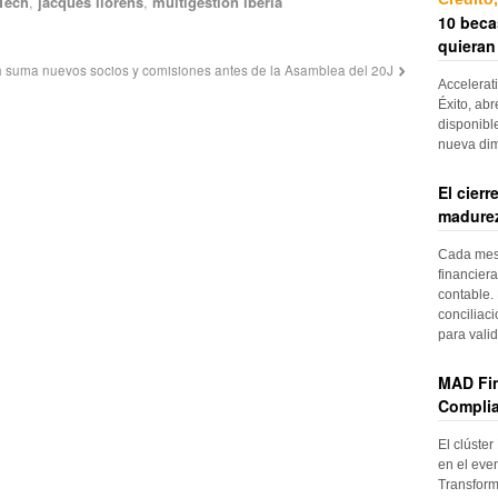
Tech
,
jacques llorens
,
multigestion iberia
10 beca
quieran
 suma nuevos socios y comisiones antes de la Asamblea del 20J
Accelerat
Éxito, abr
disponibl
nueva di
El cier
madurez
Cada mes, 
financiera
contable. 
conciliac
para vali
MAD Fin
Complia
El clúster
en el even
Transform