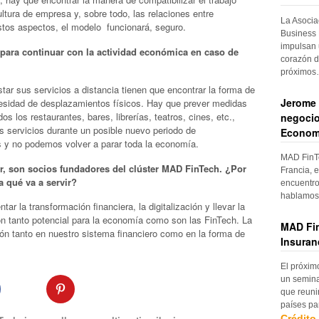
ultura de empresa y, sobre todo, las relaciones entre
La Asocia
stos aspectos, el modelo funcionará, seguro.
Business 
impulsan 
 para continuar con la actividad económica en caso de
corazón d
próximo
ar sus servicios a distancia tienen que encontrar la forma de
Jerome 
cesidad de desplazamientos físicos. Hay que prever medidas
os los restaurantes, bares, librerías, teatros, cines, etc.,
negocio
 servicios durante un posible nuevo periodo de
Econom
s y no podemos volver a parar toda la economía.
MAD FinTe
lar, son socios fundadores del clúster MAD FinTech. ¿Por
Francia, e
a qué va a servir?
encuentro
hablamos 
r la transformación financiera, la digitalización y llevar la
on tanto potencial para la economía como son las FinTech. La
MAD Fin
exión tanto en nuestro sistema financiero como en la forma de
Insuran
El próxim
un semina
que reuni
países pa
Crédito