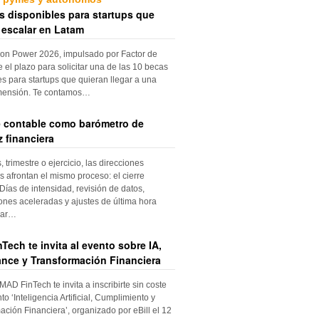
s disponibles para startups que
 escalar en Latam
ion Power 2026, impulsado por Factor de
e el plazo para solicitar una de las 10 becas
es para startups que quieran llegar a una
mensión. Te contamos…
re contable como barómetro de
 financiera
trimestre o ejercicio, las direcciones
s afrontan el mismo proceso: el cierre
Días de intensidad, revisión de datos,
iones aceleradas y ajustes de última hora
dar…
Tech te invita al evento sobre IA,
nce y Transformación Financiera
 MAD FinTech te invita a inscribirte sin coste
to ‘Inteligencia Artificial, Cumplimiento y
ación Financiera’, organizado por eBill el 12