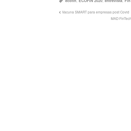
ecofin
,
ECOFIN 2020
,
entrevista
,
Fin
Vacuna SMART para empresas post Covid
MAD FinTech