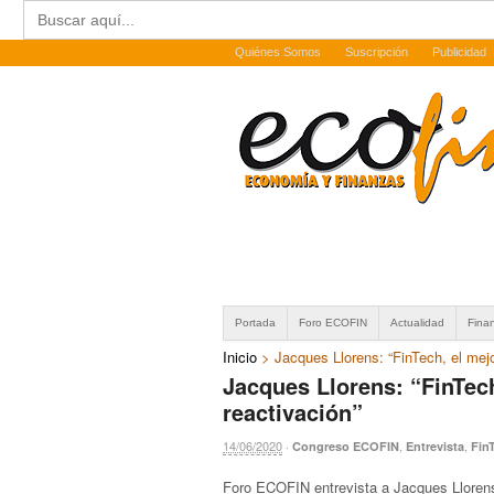
Buscar:
Quiénes Somos
Suscripción
Publicidad
Portada
Foro ECOFIN
Actualidad
Fina
Inicio
>
Jacques Llorens: “FinTech, el mejo
Jacques Llorens: “FinTech
reactivación”
14/06/2020
·
,
,
Congreso ECOFIN
Entrevista
Fin
Foro ECOFIN entrevista a Jacques Llorens,