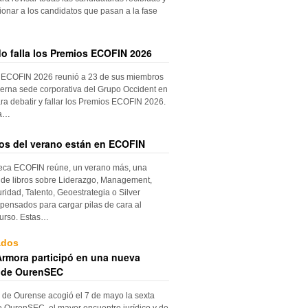
ionar a los candidatos que pasan a la fase
do falla los Premios ECOFIN 2026
 ECOFIN 2026 reunió a 23 de sus miembros
erna sede corporativa del Grupo Occident en
ra debatir y fallar los Premios ECOFIN 2026.
la…
ros del verano están en ECOFIN
teca ECOFIN reúne, un verano más, una
 de libros sobre Liderazgo, Management,
ridad, Talento, Geoestrategia o Silver
ensados para cargar pilas de cara al
urso. Estas…
ados
rmora participó en una nueva
 de OurenSEC
 de Ourense acogió el 7 de mayo la sexta
e OurenSEC, el mayor encuentro jurídico y de