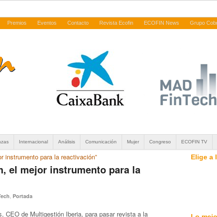
Premios
Eventos
Contacto
Revista Ecofin
ECOFIN News
Grupo Cob
nzas
Internacional
Análisis
Comunicación
Mujer
Congreso
ECOFIN TV
r instrumento para la reactivación”
Elige a
, el mejor instrumento para la
,
Tech
Portada
 CEO de Multigestión Iberia, para pasar revista a la
Lo mejo