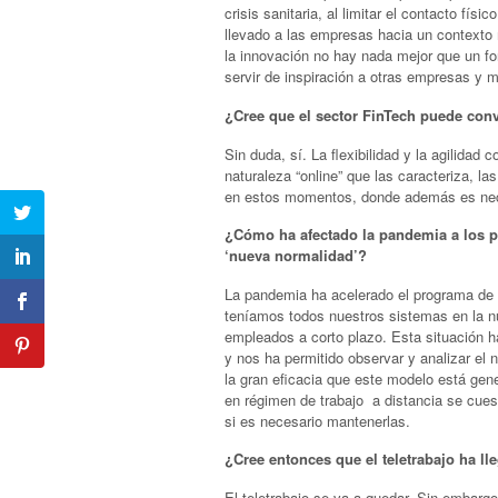
crisis sanitaria, al limitar el contacto fís
llevado a las empresas hacia un contexto 
la innovación no hay nada mejor que un f
servir de inspiración a otras empresas y 
¿Cree que el sector FinTech puede conv
Sin duda, sí. La flexibilidad y la agilidad
naturaleza “online” que las caracteriza, la
en estos momentos, donde además es nece
¿Cómo ha afectado la pandemia a los p
‘nueva normalidad’?
La pandemia ha acelerado el programa de 
teníamos todos nuestros sistemas en la nu
empleados a corto plazo. Esta situación ha 
y nos ha permitido observar y analizar el n
la gran eficacia que este modelo está ge
en régimen de trabajo a distancia se cuest
si es necesario mantenerlas.
¿Cree entonces que el teletrabajo ha l
El teletrabajo se va a quedar. Sin embargo