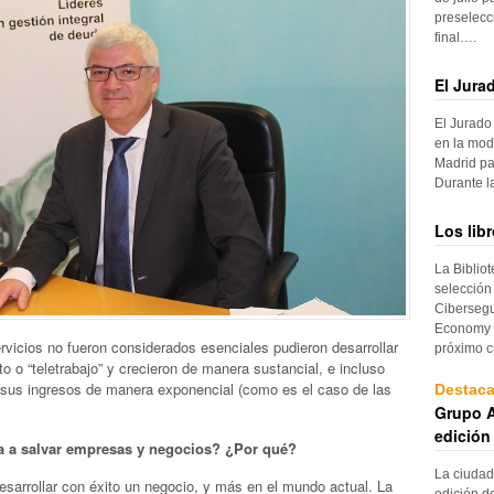
preselecc
final….
El Jura
El Jurado
en la mod
Madrid pa
Durante 
Los lib
La Biblio
selección
Cibersegu
Economy p
vicios no fueron considerados esenciales pudieron desarrollar
próximo c
to o “teletrabajo” y crecieron de manera sustancial, e incluso
 sus ingresos de manera exponencial (como es el caso de las
Destac
Grupo A
edición
ta a salvar empresas y negocios? ¿Por qué?
La ciudad
sarrollar con éxito un negocio, y más en el mundo actual. La
edición d