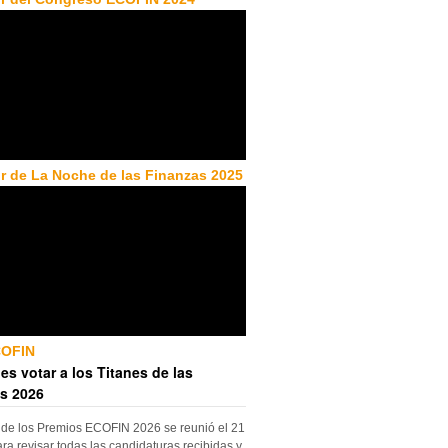
r de La Noche de las Finanzas 2025
COFIN
es votar a los Titanes de las
s 2026
 de los Premios ECOFIN 2026 se reunió el 21
ara revisar todas las candidaturas recibidas y