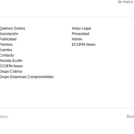
de marzo 
Quiénes Somos
Aviso Legal
Suscripción
Privacidad
Publicidad
Admin
Premios
ECOFIN News
Eventos
Contacto
Revista Ecofin
ECOFIN News
Grupo Cobros
Grupo Empresas Comprometidas
ados.
Dir