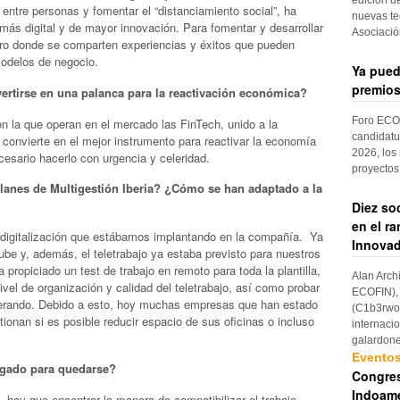
ico entre personas y fomentar el “distanciamiento social”, ha
nuevas te
más digital y de mayor innovación. Para fomentar y desarrollar
Asociaci
oro donde se comparten experiencias y éxitos que pueden
modelos de negocio.
Ya pued
premios
ertirse en una palanca para la reactivación económica?
Foro ECOF
 con la que operan en el mercado las FinTech, unido a la
candidatu
s convierte en el mejor instrumento para reactivar la economía
2026, los
sario hacerlo con urgencia y celeridad.
proyectos
lanes de Multigestión Iberia? ¿Cómo se han adaptado a la
Diez so
en el r
digitalización que estábamos implantando en la compañía. Ya
Innovad
be y, además, el teletrabajo ya estaba previsto para nuestros
propiciado un test de trabajo en remoto para toda la plantilla,
Alan Arch
ivel de organización y calidad del teletrabajo, así como probar
ECOFIN), 
nerando. Debido a esto, hoy muchas empresas que han estado
(C1b3rwom
ionan si es posible reducir espacio de sus oficinas o incluso
internaci
galardon
Evento
legado para quedarse?
Congres
Indoame
, hay que encontrar la manera de compatibilizar el trabajo