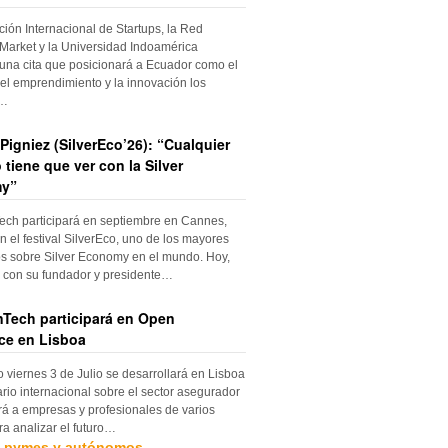
ción Internacional de Startups, la Red
Market y la Universidad Indoamérica
una cita que posicionará a Ecuador como el
el emprendimiento y la innovación los
s…
Pigniez (SilverEco’26): “Cualquier
 tiene que ver con la Silver
y”
ch participará en septiembre en Cannes,
n el festival SilverEco, uno de los mayores
s sobre Silver Economy en el mundo. Hoy,
con su fundador y presidente…
Tech participará en Open
ce en Lisboa
o viernes 3 de Julio se desarrollará en Lisboa
rio internacional sobre el sector asegurador
rá a empresas y profesionales de varios
ra analizar el futuro…
, pymes y autónomos