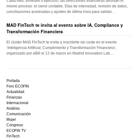
Cada mes, trimestre o ejercicio, las direcciones financieras afrontan el
mismo proceso: el cierre contable. Días de intensidad, revisión de datos,
conciliaciones aceleradas y ajustes de última hora para validar…
MAD FinTech te invita al evento sobre IA, Compliance y
Transformación Financiera
El clúster MAD FinTech te invita a inscribirte sin coste en el evento
‘Inteligencia Artificial, Cumplimiento y Transformación Financiera’,
organizado por eBill el 12 de marzo en Madrid Innovation Lab….
Descubre
el
Portada
mejor
Foro ECOFIN
bono
Actualidad
sin
Finanzas
depósito
Internacional
casino
Análisis
en
Comunicación
España,
Mujer
visita
Congreso
este
ECOFIN TV
sitio
FinTech