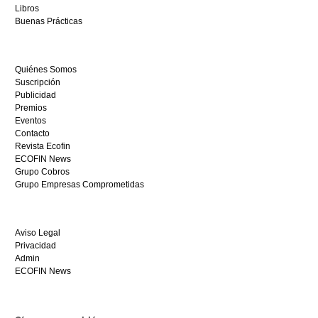
restaurantedonmauro.es
Libros
y
Buenas Prácticas
empieza
a
ganar
Quiénes Somos
hoy
Suscripción
mismo.
Publicidad
Premios
Eventos
Contacto
Revista Ecofin
ECOFIN News
Grupo Cobros
Grupo Empresas Comprometidas
Aviso Legal
Privacidad
Admin
ECOFIN News