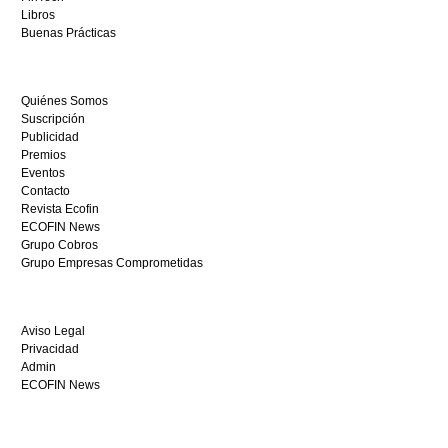
restaurantedonmauro.es
Libros
y
Buenas Prácticas
empieza
a
ganar
Quiénes Somos
hoy
Suscripción
mismo.
Publicidad
Premios
Eventos
Contacto
Revista Ecofin
ECOFIN News
Grupo Cobros
Grupo Empresas Comprometidas
Aviso Legal
Privacidad
Admin
ECOFIN News