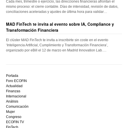
Cada mes, trimestre o ejercicio, las direcciones financieras afrontan el
mismo proceso: el cierre contable. Días de intensidad, revisión de datos,
conciliaciones aceleradas y ajustes de última hora para validar…
MAD FinTech te invita al evento sobre IA, Compliance y
Transformación Financiera
El clúster MAD FinTech te invita a inscribirte sin coste en el evento
‘Inteligencia Artificial, Cumplimiento y Transformación Financiera’,
organizado por eBill el 12 de marzo en Madrid Innovation Lab….
Descubre
el
Portada
mejor
Foro ECOFIN
bono
Actualidad
sin
Finanzas
depósito
Internacional
casino
Análisis
en
Comunicación
España,
Mujer
visita
Congreso
este
ECOFIN TV
sitio
FinTech