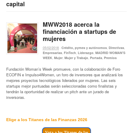
capital
MWW2018 acerca la
financiación a startups de
mujeres
05/02/2018
·
,
,
Crédito, pymes y autónomos
Directivas
,
,
,
Empresarias
FinTech
Liderazgo
MADRID WOMAN'S
,
,
,
,
WEEK
Mujer
Mujer y Trabajo
Portada
Premios
Fundación Woman’s Week promueve, con la colaboración de Foro
ECOFIN e Impulso4Women, un foro de inversores que analizará los
mejores proyectos tecnológicos liderados por mujeres. Las seis
startups mejor puntuadas serán seleccionadas como finalistas y
tendrán la oportunidad de realizar un pitch ante un jurado de
inversoras.
Elige a los Titanes de las Finanzas 2026
Vota a los Titanes de las