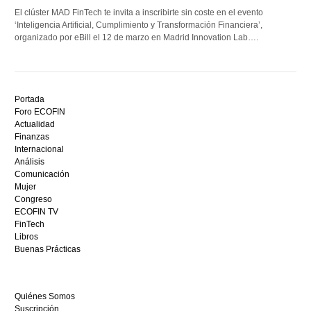
El clúster MAD FinTech te invita a inscribirte sin coste en el evento
‘Inteligencia Artificial, Cumplimiento y Transformación Financiera’,
organizado por eBill el 12 de marzo en Madrid Innovation Lab….
Descubre
el
Portada
mejor
Foro ECOFIN
bono
Actualidad
sin
Finanzas
depósito
Internacional
casino
Análisis
en
Comunicación
España,
Mujer
visita
Congreso
este
ECOFIN TV
sitio
FinTech
restaurantedonmauro.es
Libros
y
Buenas Prácticas
empieza
a
ganar
Quiénes Somos
hoy
Suscripción