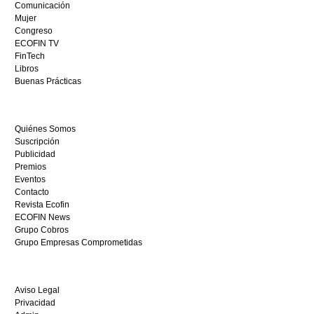
en
Comunicación
España,
Mujer
visita
Congreso
este
ECOFIN TV
sitio
FinTech
restaurantedonmauro.es
Libros
y
Buenas Prácticas
empieza
a
ganar
Quiénes Somos
hoy
Suscripción
mismo.
Publicidad
Premios
Eventos
Contacto
Revista Ecofin
ECOFIN News
Grupo Cobros
Grupo Empresas Comprometidas
Aviso Legal
Privacidad