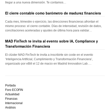
llegar a una nueva dimensión. Te contamos…
El cierre contable como barómetro de madurez financiera
Cada mes, trimestre o ejercicio, las direcciones financieras afrontan el
mismo proceso: el cierre contable. Días de intensidad, revisión de datos,
conciliaciones aceleradas y ajustes de última hora para validar…
MAD FinTech te invita al evento sobre IA, Compliance y
Transformación Financiera
El clúster MAD FinTech te invita a inscribirte sin coste en el evento
‘Inteligencia Artificial, Cumplimiento y Transformación Financiera’,
organizado por eBill el 12 de marzo en Madrid Innovation Lab….
Descubre
el
Portada
mejor
Foro ECOFIN
bono
Actualidad
sin
Finanzas
depósito
Internacional
casino
Análisis