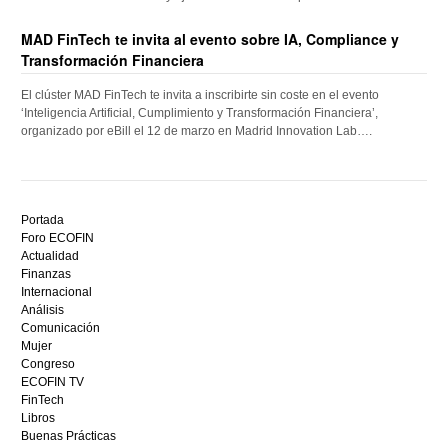
MAD FinTech te invita al evento sobre IA, Compliance y
Transformación Financiera
El clúster MAD FinTech te invita a inscribirte sin coste en el evento
‘Inteligencia Artificial, Cumplimiento y Transformación Financiera’,
organizado por eBill el 12 de marzo en Madrid Innovation Lab….
Descubre
el
Portada
mejor
Foro ECOFIN
bono
Actualidad
sin
Finanzas
depósito
Internacional
casino
Análisis
en
Comunicación
España,
Mujer
visita
Congreso
este
ECOFIN TV
sitio
FinTech
restaurantedonmauro.es
Libros
y
Buenas Prácticas