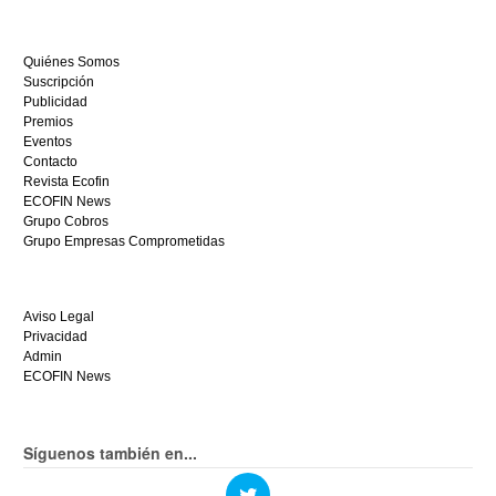
empieza
a
ganar
Quiénes Somos
hoy
Suscripción
mismo.
Publicidad
Premios
Eventos
Contacto
Revista Ecofin
ECOFIN News
Grupo Cobros
Grupo Empresas Comprometidas
Aviso Legal
Privacidad
Admin
ECOFIN News
Síguenos también en...