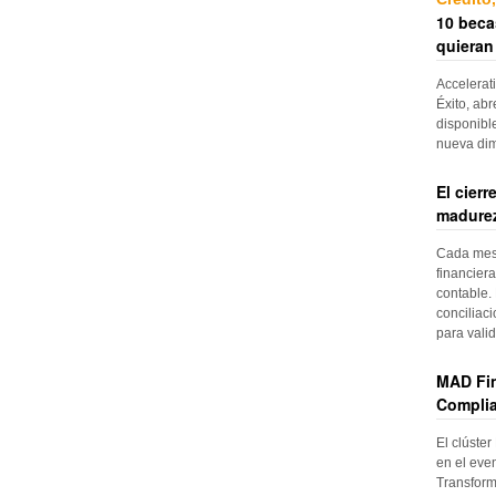
10 beca
quieran
Accelerat
Éxito, abr
disponibl
nueva di
El cier
madurez
Cada mes, 
financiera
contable. 
conciliac
para vali
MAD Fin
Complia
El clúster
en el even
Transform