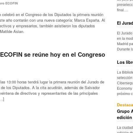
oro ECOFIN
preselecc
final….
e celebró en el Congreso de los Diputados la primera reunión
ste año contarán con una nueva categoría: Marca España. Al
El Jura
ctivos y empresarios, también asistieron los diputados
Matilde Asian.
El Jurado
en la mod
Madrid pa
Durante 
 ECOFIN se reúne hoy en el Congreso
Los lib
La Biblio
selección
as 13:00 horas tendrá lugar la primera reunión del Jurado de
Cibersegu
e los Diputados. A la cita acudirán, además de Salvador
Economy p
eintena de directivos y representantes de las principales
próximo c
[…]
Destac
Grupo A
edición
La ciudad
edición d