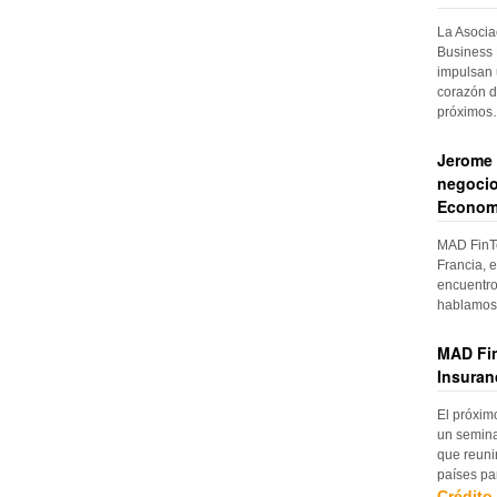
La Asocia
Business 
impulsan 
corazón d
próximo
Jerome 
negocio
Econom
MAD FinTe
Francia, e
encuentro
hablamos 
MAD Fin
Insuran
El próxim
un semina
que reuni
países pa
Crédito