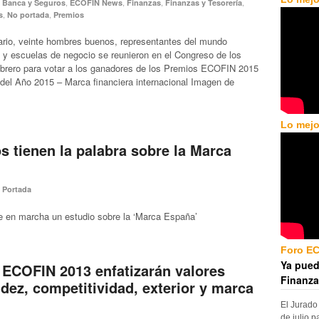
,
,
,
,
,
Banca y Seguros
ECOFIN News
Finanzas
Finanzas y Tesorería
,
,
s
No portada
Premios
rio, veinte hombres buenos, representantes del mundo
o y escuelas de negocio se reunieron en el Congreso de los
ebrero para votar a los ganadores de los Premios ECOFIN 2015
o del Año 2015 – Marca financiera internacional Imagen de
Lo mejo
os tienen la palabra sobre la Marca
,
Portada
 en marcha un estudio sobre la ‘Marca España’
Foro E
Ya pued
ECOFIN 2013 enfatizarán valores
Finanza
idez, competitividad, exterior y marca
El Jurado
de julio p