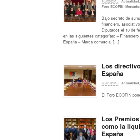
16/02/2015
·
Actualidad
,
Foro ECOFIN
Mercado
Bajo secreto de suma
financiero, asociativ
Diputados el 10 de f
en las siguientes categorías: – Financier
España – Marca comercial […]
Los directiv
España
28/01/2013
·
Actualidad
El Foro ECOFIN pone
Los Premios 
como la liqu
España