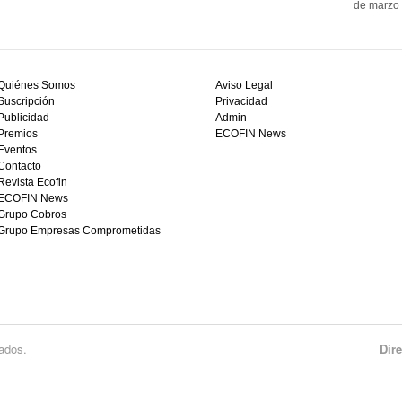
de marzo 
Quiénes Somos
Aviso Legal
Suscripción
Privacidad
Publicidad
Admin
Premios
ECOFIN News
Eventos
Contacto
Revista Ecofin
ECOFIN News
Grupo Cobros
Grupo Empresas Comprometidas
ados.
Dir