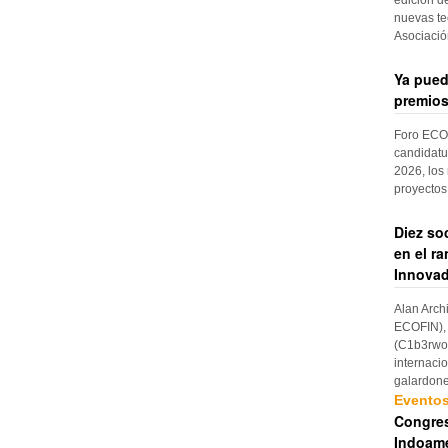
nuevas te
Asociaci
Ya pued
premios
Foro ECOF
candidatu
2026, los
proyectos
Diez so
en el r
Innovad
Alan Arch
ECOFIN), 
(C1b3rwom
internaci
galardon
Evento
Congres
Indoame