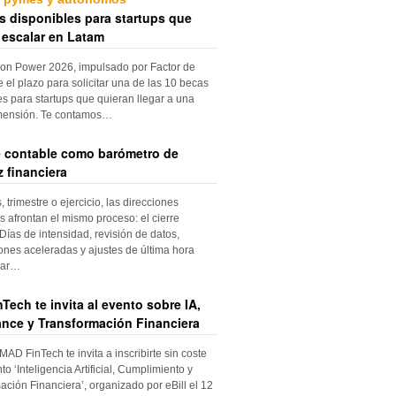
s disponibles para startups que
 escalar en Latam
ion Power 2026, impulsado por Factor de
e el plazo para solicitar una de las 10 becas
es para startups que quieran llegar a una
mensión. Te contamos…
re contable como barómetro de
 financiera
trimestre o ejercicio, las direcciones
s afrontan el mismo proceso: el cierre
Días de intensidad, revisión de datos,
iones aceleradas y ajustes de última hora
dar…
Tech te invita al evento sobre IA,
nce y Transformación Financiera
 MAD FinTech te invita a inscribirte sin coste
to ‘Inteligencia Artificial, Cumplimiento y
ación Financiera’, organizado por eBill el 12