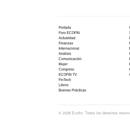
Descubre
el
Portada
mejor
Foro ECOFIN
bono
Actualidad
sin
Finanzas
depósito
Internacional
casino
Análisis
en
Comunicación
España,
Mujer
visita
Congreso
este
ECOFIN TV
sitio
FinTech
restaurantedonmauro.es
Libros
y
Buenas Prácticas
empieza
a
ganar
hoy
© 2026 Ecofin. Todos los derechos reserv
mismo.