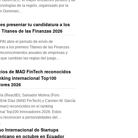
cnologías de la región, organizado por la
ón Ourensec…
es presentar tu candidatura a los
 Titanes de las Finanzas 2026
IN abre el periodo de envío de
ras a los premios Titanes de las Finanzas
 reconocimientos anuales de empresas y
 que cambian las reglas del juego…
cios de MAD FinTech reconocidos
anking internacional Top100
ores 2026
ila (ReactID), Salvador Molina (Foro
Erik Díaz (MAD FinTech) y Carmen M. García
an) reconocidos en el ranking
onal Top100 Innovadores 2026. Estos
es reconocen a personalidades del…
s
o Internacional de Startups
ricano en octubre en Ecuador