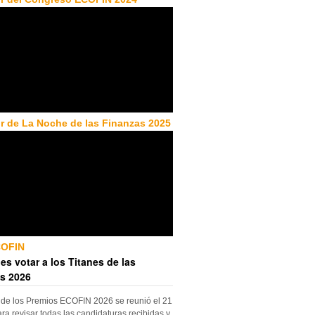
r de La Noche de las Finanzas 2025
COFIN
es votar a los Titanes de las
s 2026
 de los Premios ECOFIN 2026 se reunió el 21
ara revisar todas las candidaturas recibidas y