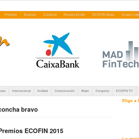
Premios
Eventos
Contacto
Revista Ecofin
ECOFIN News
Grupo Cob
nzas
Internacional
Análisis
Comunicación
Mujer
Congreso
ECOFIN TV
Elige a
 concha bravo
 Premios ECOFIN 2015
Lo mejo