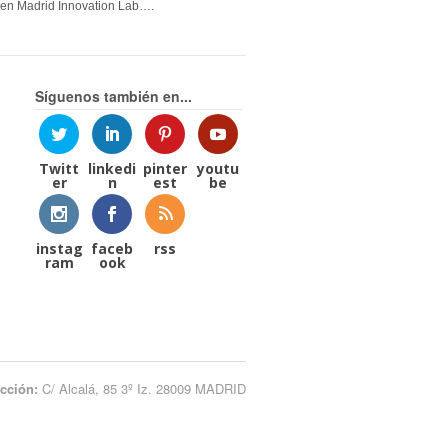
en Madrid Innovation Lab….
Síguenos también en...
Twitt
linkedi
pinter
youtu
er
n
est
be
instag
faceb
rss
ram
ook
ección:
C/ Alcalá, 85 3º Iz. 28009 MADRID