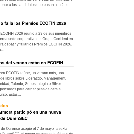
ionar a los candidatos que pasan a la fase
do falla los Premios ECOFIN 2026
 ECOFIN 2026 reunió a 23 de sus miembros
erna sede corporativa del Grupo Occident en
ra debatir y fallar los Premios ECOFIN 2026.
la…
ros del verano están en ECOFIN
teca ECOFIN reúne, un verano más, una
 de libros sobre Liderazgo, Management,
ridad, Talento, Geoestrategia o Silver
ensados para cargar pilas de cara al
urso. Estas…
ados
rmora participó en una nueva
 de OurenSEC
 de Ourense acogió el 7 de mayo la sexta
e OurenSEC, el mayor encuentro jurídico y de