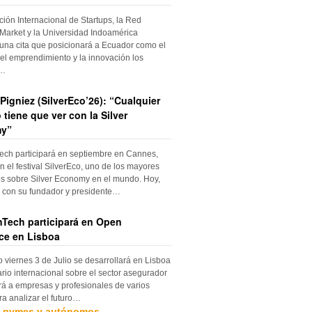
ción Internacional de Startups, la Red
Market y la Universidad Indoamérica
una cita que posicionará a Ecuador como el
el emprendimiento y la innovación los
s…
Pigniez (SilverEco’26): “Cualquier
 tiene que ver con la Silver
y”
ch participará en septiembre en Cannes,
n el festival SilverEco, uno de los mayores
s sobre Silver Economy en el mundo. Hoy,
con su fundador y presidente…
Tech participará en Open
ce en Lisboa
o viernes 3 de Julio se desarrollará en Lisboa
rio internacional sobre el sector asegurador
rá a empresas y profesionales de varios
ra analizar el futuro…
, pymes y autónomos