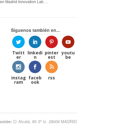
en Madrid Innovation Lab….
Síguenos también en...
Twitt
linkedi
pinter
youtu
er
n
est
be
instag
faceb
rss
ram
ook
ección:
C/ Alcalá, 85 3º Iz. 28009 MADRID