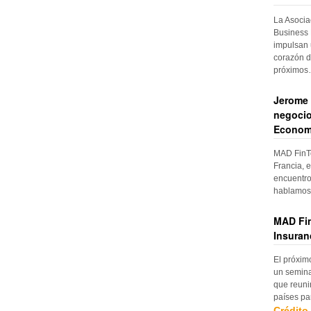
La Asocia
Business 
impulsan 
corazón d
próximo
Jerome 
negocio
Econom
MAD FinTe
Francia, e
encuentro
hablamos 
MAD Fin
Insuran
El próxim
un semina
que reuni
países pa
Crédito