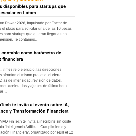
s disponibles para startups que
 escalar en Latam
ion Power 2026, impulsado por Factor de
e el plazo para solicitar una de las 10 becas
es para startups que quieran llegar a una
mensión. Te contamos…
re contable como barómetro de
 financiera
trimestre o ejercicio, las direcciones
s afrontan el mismo proceso: el cierre
Días de intensidad, revisión de datos,
iones aceleradas y ajustes de última hora
dar…
Tech te invita al evento sobre IA,
nce y Transformación Financiera
 MAD FinTech te invita a inscribirte sin coste
to ‘Inteligencia Artificial, Cumplimiento y
ación Financiera’, organizado por eBill el 12