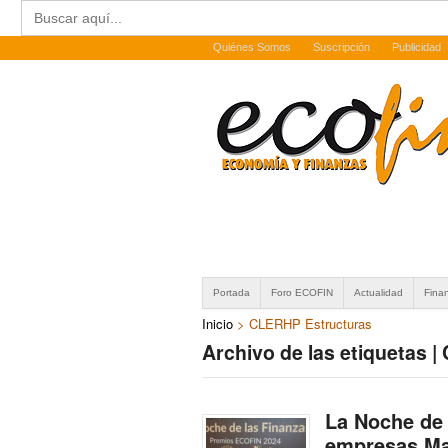
Buscar:
Quiénes Somos
Suscripción
Publicidad
Portada
Foro ECOFIN
Actualidad
Fina
Inicio
>
CLERHP Estructuras
Archivo de las etiquetas 
La Noche de 
empresas Ma