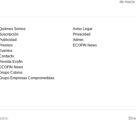
de marzo 
Quiénes Somos
Aviso Legal
Suscripción
Privacidad
Publicidad
Admin
Premios
ECOFIN News
Eventos
Contacto
Revista Ecofin
ECOFIN News
Grupo Cobros
Grupo Empresas Comprometidas
ados.
Dir