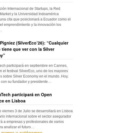
ción Internacional de Startups, la Red
Market y la Universidad Indoamérica
una cita que posicionará a Ecuador como el
el emprendimiento y la innovación los
s…
Pigniez (SilverEco’26): “Cualquier
 tiene que ver con la Silver
y”
ch participará en septiembre en Cannes,
n el festival SilverEco, uno de los mayores
s sobre Silver Economy en el mundo. Hoy,
con su fundador y presidente…
Tech participará en Open
ce en Lisboa
o viernes 3 de Julio se desarrollará en Lisboa
rio internacional sobre el sector asegurador
rá a empresas y profesionales de varios
ra analizar el futuro…
, pymes y autónomos