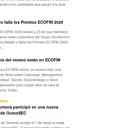
ionar a los candidatos que pasan a la fase
do falla los Premios ECOFIN 2026
 ECOFIN 2026 reunió a 23 de sus miembros
erna sede corporativa del Grupo Occident en
ra debatir y fallar los Premios ECOFIN 2026.
la…
ros del verano están en ECOFIN
teca ECOFIN reúne, un verano más, una
 de libros sobre Liderazgo, Management,
ridad, Talento, Geoestrategia o Silver
ensados para cargar pilas de cara al
urso. Estas…
ados
rmora participó en una nueva
 de OurenSEC
 de Ourense acogió el 7 de mayo la sexta
e OurenSEC, el mayor encuentro jurídico y de