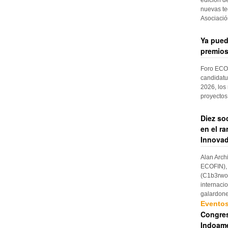
nuevas te
Asociaci
Ya pued
premios
Foro ECOF
candidatu
2026, los
proyectos
Diez so
en el r
Innovad
Alan Arch
ECOFIN), 
(C1b3rwom
internaci
galardon
Evento
Congres
Indoame