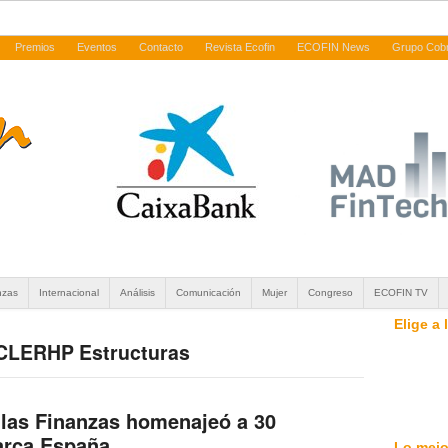
Premios
Eventos
Contacto
Revista Ecofin
ECOFIN News
Grupo Cob
nzas
Internacional
Análisis
Comunicación
Mujer
Congreso
ECOFIN TV
Elige a
| CLERHP Estructuras
las Finanzas homenajeó a 30
rca España
Lo mejo