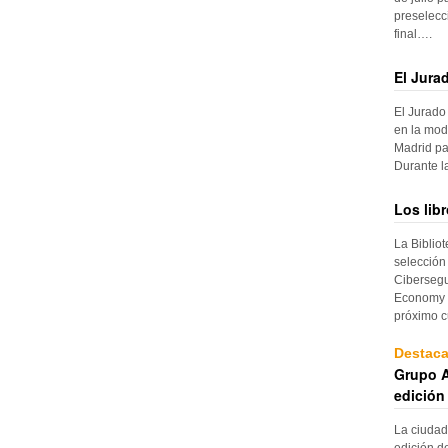
preselecc
final….
El Jura
El Jurado
en la mod
Madrid pa
Durante 
Los lib
La Biblio
selección
Cibersegu
Economy p
próximo c
Destac
Grupo A
edición
La ciudad
edición d