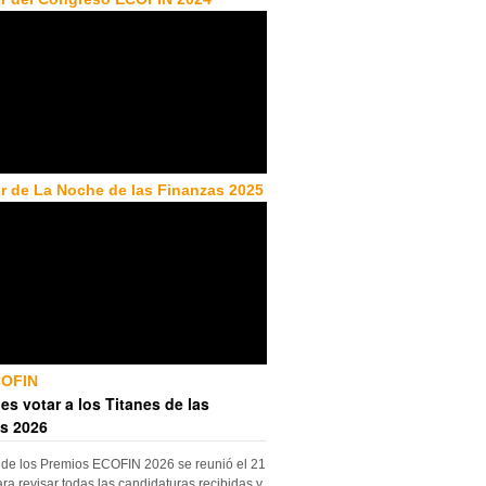
r de La Noche de las Finanzas 2025
COFIN
es votar a los Titanes de las
s 2026
 de los Premios ECOFIN 2026 se reunió el 21
ara revisar todas las candidaturas recibidas y