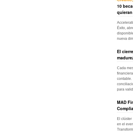
10 beca
quieran
Accelerat
Éxito, abr
disponibl
nueva di
El cier
madurez
Cada mes, 
financiera
contable. 
conciliac
para vali
MAD Fin
Complia
El clúster
en el even
Transform