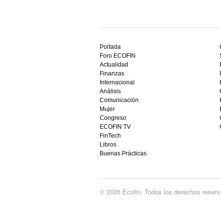
Descubre
el
Portada
mejor
Foro ECOFIN
bono
Actualidad
sin
Finanzas
depósito
Internacional
casino
Análisis
en
Comunicación
España,
Mujer
visita
Congreso
este
ECOFIN TV
sitio
FinTech
restaurantedonmauro.es
Libros
y
Buenas Prácticas
empieza
a
ganar
hoy
© 2026 Ecofin. Todos los derechos reserv
mismo.