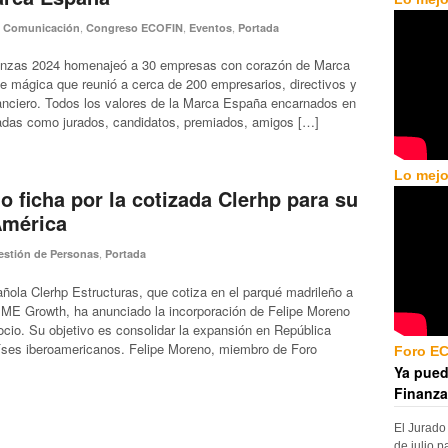
,
,
,
,
Comunicación
Congreso ECOFIN
Eventos
Portada
anzas 2024 homenajeó a 30 empresas con corazón de Marca
 mágica que reunió a cerca de 200 empresarios, directivos y
nanciero. Todos los valores de la Marca España encarnados en
das como jurados, candidatos, premiados, amigos […]
Lo mejo
o ficha por la cotizada Clerhp para su
América
,
estión de Personas
Portada
añola Clerhp Estructuras, que cotiza en el parqué madrileño a
ME Growth, ha anunciado la incorporación de Felipe Moreno
cio. Su objetivo es consolidar la expansión en República
ses iberoamericanos. Felipe Moreno, miembro de Foro
Foro E
Ya pued
Finanza
El Jurado
de julio p