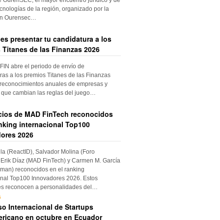
cnologías de la región, organizado por la
ón Ourensec…
es presentar tu candidatura a los
 Titanes de las Finanzas 2026
IN abre el periodo de envío de
ras a los premios Titanes de las Finanzas
 reconocimientos anuales de empresas y
 que cambian las reglas del juego…
cios de MAD FinTech reconocidos
anking internacional Top100
ores 2026
ila (ReactID), Salvador Molina (Foro
Erik Díaz (MAD FinTech) y Carmen M. García
an) reconocidos en el ranking
onal Top100 Innovadores 2026. Estos
es reconocen a personalidades del…
s
o Internacional de Startups
ricano en octubre en Ecuador