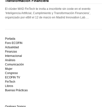
Transformación Financiera
El clúster MAD FinTech te invita a inscribirte sin coste en el evento
‘Inteligencia Artificial, Cumplimiento y Transformación Financiera’,
organizado por eBill el 12 de marzo en Madrid Innovation Lab….
Descubre
el
Portada
mejor
Foro ECOFIN
bono
Actualidad
sin
Finanzas
depósito
Internacional
casino
Análisis
en
Comunicación
España,
Mujer
visita
Congreso
este
ECOFIN TV
sitio
FinTech
restaurantedonmauro.es
Libros
y
Buenas Prácticas
empieza
a
ganar
Quiénes Somos