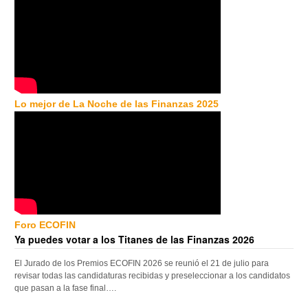
Lo mejor de La Noche de las Finanzas 2025
Foro ECOFIN
Ya puedes votar a los Titanes de las Finanzas 2026
El Jurado de los Premios ECOFIN 2026 se reunió el 21 de julio para
revisar todas las candidaturas recibidas y preseleccionar a los candidatos
que pasan a la fase final….