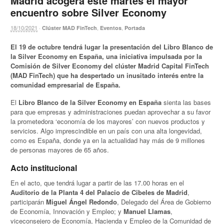
Madrid acogerá este martes el mayor
encuentro sobre Silver Economy
18/10/2021
·
,
,
Clúster MAD FinTech
Eventos
Portada
El 19 de octubre tendrá lugar la presentación del Libro Blanco de
la Silver Economy en España, una iniciativa impulsada por la
Comisión de Silver Economy del clúster Madrid Capital FinTech
(MAD FinTech) que ha despertado un inusitado interés entre la
comunidad empresarial de España.
El
Libro Blanco de la Silver Economy en España
sienta las bases
para que empresas y administraciones puedan aprovechar a su favor
la prometedora ‘economía de los mayores’ con nuevos productos y
servicios. Algo imprescindible en un país con una alta longevidad,
como es España, donde ya en la actualidad hay más de 9 millones
de personas mayores de 65 años.
Acto institucional
En el acto, que tendrá lugar a partir de las 17.00 horas en el
Auditorio de la Planta 4 del Palacio de Cibeles de Madrid
,
participarán
Miguel Ángel Redondo
, Delegado del Área de Gobierno
de Economía, Innovación y Empleo; y
Manuel Llamas
,
viceconsejero de Economía, Hacienda y Empleo de la Comunidad de