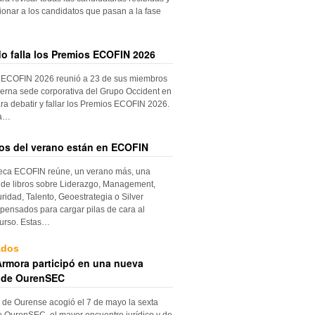
ionar a los candidatos que pasan a la fase
do falla los Premios ECOFIN 2026
 ECOFIN 2026 reunió a 23 de sus miembros
erna sede corporativa del Grupo Occident en
ra debatir y fallar los Premios ECOFIN 2026.
la…
ros del verano están en ECOFIN
teca ECOFIN reúne, un verano más, una
 de libros sobre Liderazgo, Management,
ridad, Talento, Geoestrategia o Silver
ensados para cargar pilas de cara al
urso. Estas…
ados
rmora participó en una nueva
 de OurenSEC
 de Ourense acogió el 7 de mayo la sexta
e OurenSEC, el mayor encuentro jurídico y de