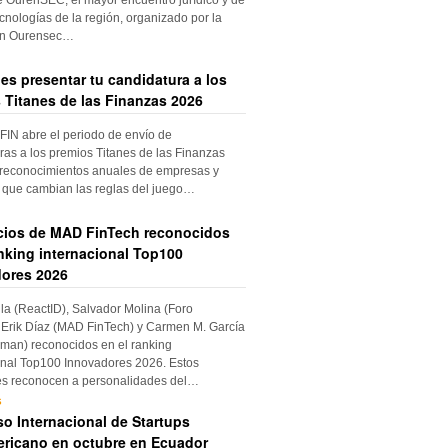
cnologías de la región, organizado por la
ón Ourensec…
es presentar tu candidatura a los
 Titanes de las Finanzas 2026
IN abre el periodo de envío de
ras a los premios Titanes de las Finanzas
 reconocimientos anuales de empresas y
 que cambian las reglas del juego…
cios de MAD FinTech reconocidos
anking internacional Top100
ores 2026
ila (ReactID), Salvador Molina (Foro
Erik Díaz (MAD FinTech) y Carmen M. García
an) reconocidos en el ranking
onal Top100 Innovadores 2026. Estos
es reconocen a personalidades del…
s
o Internacional de Startups
ricano en octubre en Ecuador