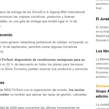
preselecc
final….
arco de entrega de los SilverEco & Ageing Well International
econocen las mejores iniciativas, productos y buenas
El Jura
dable, en una gala de entrega que tendrá lugar el 14 de
s.
El Jurado
en la mod
 evento
Madrid pa
Durante 
 para generar networking profesional de calidad, incluyendo un
 16 de septiembre, permitirá visitar algunas iniciativas
Los lib
my.
D FinTech dispondrán de condiciones ventajosas para su
La Biblio
rá un 20 % de descuento en todos los planes para favorecer
selección
Cibersegu
 la Silver Economy puedan exponer sus productos y servicios
Economy p
próximo c
vas
Destac
 de MAD FinTech con la organización del evento,
los socios
Grupo A
positor
no tendrán que abonar las tasas de gestión, valoradas
edición
La ciudad
nidad de 2026 para concentrar las últimas innovaciones en
edición d