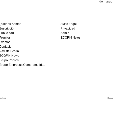
de marzo 
Quiénes Somos
Aviso Legal
Suscripción
Privacidad
Publicidad
Admin
Premios
ECOFIN News
Eventos
Contacto
Revista Ecofin
ECOFIN News
Grupo Cobros
Grupo Empresas Comprometidas
ados.
Dir