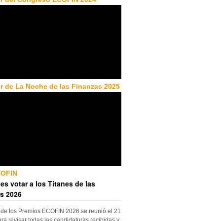
r de La Noche de las Finanzas 2025
COFIN
es votar a los Titanes de las
s 2026
 de los Premios ECOFIN 2026 se reunió el 21
ara revisar todas las candidaturas recibidas y