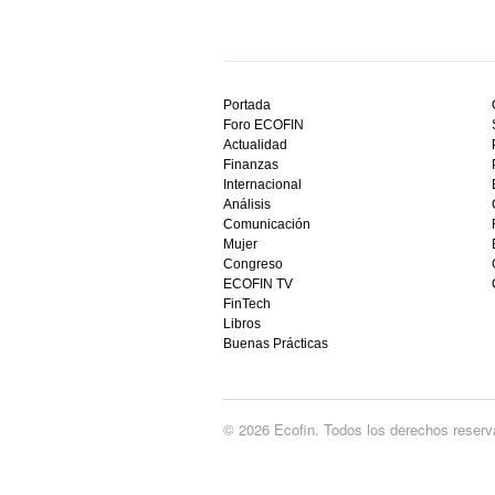
Descubre
el
Portada
mejor
Foro ECOFIN
bono
Actualidad
sin
Finanzas
depósito
Internacional
casino
Análisis
en
Comunicación
España,
Mujer
visita
Congreso
este
ECOFIN TV
sitio
FinTech
restaurantedonmauro.es
Libros
y
Buenas Prácticas
empieza
a
ganar
hoy
© 2026 Ecofin. Todos los derechos reserv
mismo.