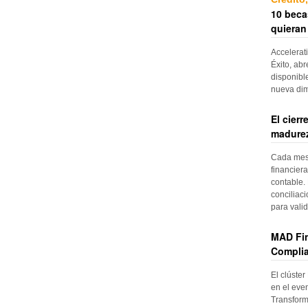
10 beca
quieran
Accelerat
Éxito, abr
disponibl
nueva di
El cier
madurez
Cada mes, 
financiera
contable. 
conciliac
para vali
MAD Fin
Complia
El clúster
en el even
Transform