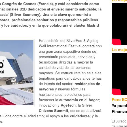
des Congrès de Cannes (Francia), y está considerado como
rnacionales B2B dedicados al envejecimiento saludable, la
eada’ (Silver Economy). Una cita clave que reunirá a
rsores, profesionales sanitarios y responsables públicos
 y los cuidados, y en la que colaborará el clúster Madrid
Esta edición del SilverEco & Ageing
Well International Festival contará con
Lo mejo
una gran zona expositiva donde se
presentarán productos, servicios y
tecnologías dirigidas a mejorar la
calidad de vida de las personas
mayores. Se estructurará en seis ejes
temáticos para dar cabida a los temas
de interés del sector:
residencias de
mayores
y nuevas fórmulas
habitacionales; soluciones para
favorecer la
autonomía en el hogar
;
Foro E
innovación y
AgeTech
; la
Silver
Ya pued
Citizens Summit
, donde se analizará
Finanza
la lucha contra el edadismo; el apoyo a los
cuidadores
; y la
le
.
El Jurado
de julio p