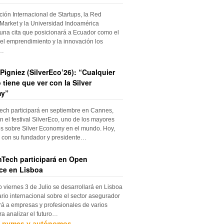
ción Internacional de Startups, la Red
Market y la Universidad Indoamérica
una cita que posicionará a Ecuador como el
el emprendimiento y la innovación los
s…
Pigniez (SilverEco’26): “Cualquier
 tiene que ver con la Silver
y”
ch participará en septiembre en Cannes,
n el festival SilverEco, uno de los mayores
s sobre Silver Economy en el mundo. Hoy,
con su fundador y presidente…
Tech participará en Open
ce en Lisboa
o viernes 3 de Julio se desarrollará en Lisboa
rio internacional sobre el sector asegurador
rá a empresas y profesionales de varios
ra analizar el futuro…
, pymes y autónomos