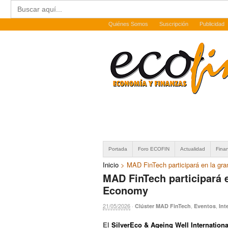
Buscar:
Quiénes Somos
Suscripción
Publicidad
Portada
Foro ECOFIN
Actualidad
Fina
Inicio
>
MAD FinTech participará en la gra
MAD FinTech participará e
Economy
21/05/2026
·
,
,
Clúster MAD FinTech
Eventos
Int
El
SilverEco & Ageing Well Internationa