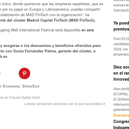
al único, donde queremos que las empresas españolas, que se
nuevas te
r por su papel en Europa y Latinoamérica, puedan compartir
Asociaci
colaboración de MAD FinTech con la organización”, ha
te del clúster Madrid Capital FinTech (MAD FinTech).
Ya pued
premios
geing Well International Festival está disponible
en este
Foro ECOF
candidatu
 y acogerse a los descuentos y beneficios ofrecidos para
2026, los
o con Sonia Fernández Palma, gerente del clúster, a
proyectos
h.es
Diez so
en el r
Innovad
er Economy
,
SilverEco
Alan Arch
ECOFIN), 
nal en Fraude Digital 2026
(C1b3rwom
Liderar alineando acciones con lo que se predica
internaci
galardon
Evento
Congres
Indoame