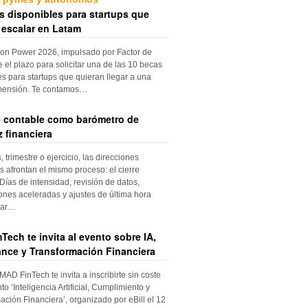
s disponibles para startups que
 escalar en Latam
ion Power 2026, impulsado por Factor de
e el plazo para solicitar una de las 10 becas
es para startups que quieran llegar a una
mensión. Te contamos…
re contable como barómetro de
 financiera
trimestre o ejercicio, las direcciones
s afrontan el mismo proceso: el cierre
Días de intensidad, revisión de datos,
iones aceleradas y ajustes de última hora
dar…
Tech te invita al evento sobre IA,
nce y Transformación Financiera
 MAD FinTech te invita a inscribirte sin coste
to ‘Inteligencia Artificial, Cumplimiento y
ación Financiera’, organizado por eBill el 12