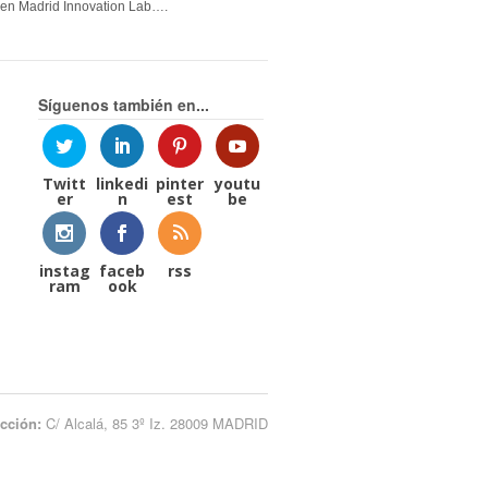
en Madrid Innovation Lab….
Síguenos también en...
Twitt
linkedi
pinter
youtu
er
n
est
be
instag
faceb
rss
ram
ook
ección:
C/ Alcalá, 85 3º Iz. 28009 MADRID