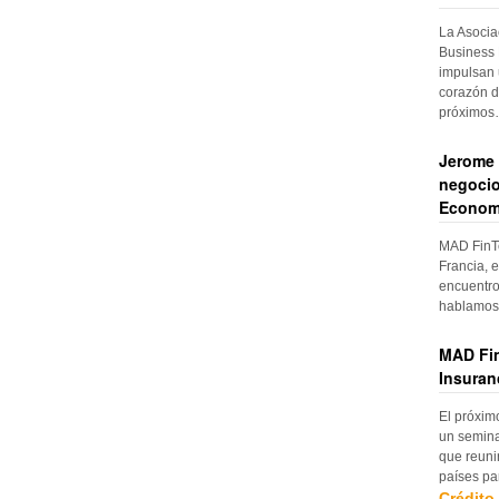
La Asocia
Business 
impulsan 
corazón d
próximo
Jerome 
negocio
Econom
MAD FinTe
Francia, e
encuentro
hablamos 
MAD Fin
Insuran
El próxim
un semina
que reuni
países pa
Crédito