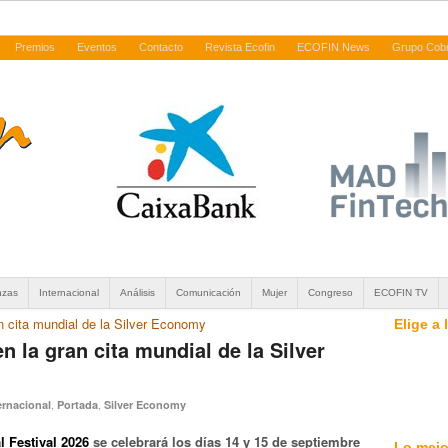
Premios
Eventos
Contacto
Revista Ecofin
ECOFIN News
Grupo Cob
nzas
Internacional
Análisis
Comunicación
Mujer
Congreso
ECOFIN TV
n cita mundial de la Silver Economy
Elige a
n la gran cita mundial de la Silver
,
,
ernacional
Portada
Silver Economy
l Festival 2026
se celebrará los días 14 y 15 de septiembre
Lo mejo