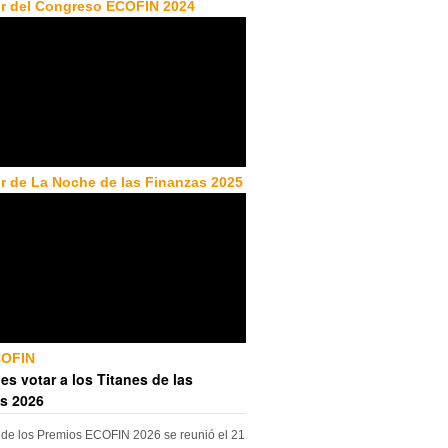
r del Congreso ECOFIN 2024
r de La Noche de las Finanzas 2025
COFIN
es votar a los Titanes de las
s 2026
 de los Premios ECOFIN 2026 se reunió el 21