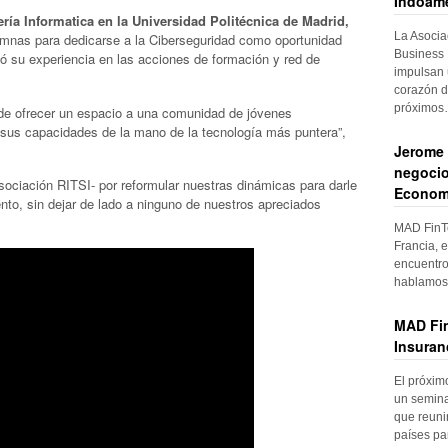
Indoame
ría Informatica en la Universidad Politécnica de Madrid,
La Asocia
umnas para dedicarse a la Ciberseguridad como oportunidad
Business 
tó su experiencia en las acciones de formación y red de
impulsan 
corazón d
próximo
 de ofrecer un espacio a una comunidad de jóvenes
 sus capacidades de la mano de la tecnología más puntera”,
Jerome 
negocio
sociación RITSI- por reformular nuestras dinámicas para darle
Econom
ento, sin dejar de lado a ninguno de nuestros apreciados
MAD FinTe
Francia, e
encuentro
hablamos 
MAD Fin
Insuran
El próxim
un semina
que reuni
países pa