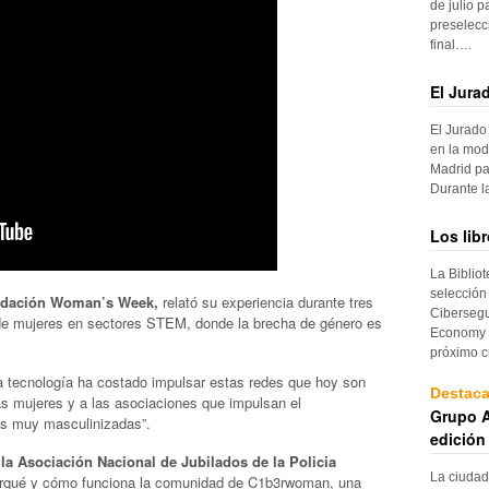
de julio p
preselecc
final….
El Jura
El Jurado
en la mod
Madrid pa
Durante 
Los lib
La Biblio
selección
undación Woman’s Week,
relató su experiencia durante tres
Cibersegu
de mujeres en sectores STEM, donde la brecha de género es
Economy p
próximo c
la tecnología ha costado impulsar estas redes que hoy son
Destac
s mujeres y a las asociaciones que impulsan el
Grupo A
s muy masculinizadas”.
edición
la Asociación Nacional de Jubilados de la Policia
La ciudad
rqué y cómo funciona la comunidad de C1b3rwoman, una