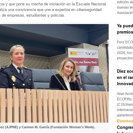
edición d
cia y que pone su mecha de iniciación en la Escuela Nacional
nuevas te
aliza una convivencia que une a expertos en ciberseguridad
Asociaci
s de empresas, estudiantes y policías.
Ya pued
premios
Foro ECOF
candidatu
2026, los
proyectos
Diez so
en el r
Innovad
Alan Arch
ECOFIN), 
(C1b3rwom
internaci
galardon
Evento
Congres
nez (AJPNE) y Carmen M. García (Fundación Woman’s Week).