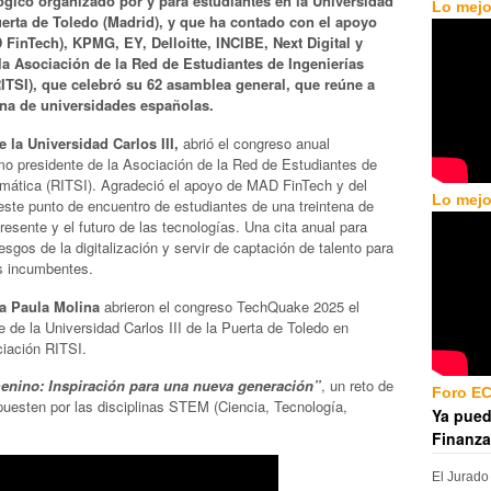
gico organizado por y para estudiantes en la Universidad
Lo mejo
uerta de Toledo (Madrid), y que ha contado con el apoyo
 FinTech), KPMG, EY, Delloitte, INCIBE, Next Digital y
a Asociación de la Red de Estudiantes de Ingenierías
RITSI), que celebró su 62 asamblea general, que reúne a
ena de universidades españolas.
 la Universidad Carlos III,
abrió el congreso anual
o presidente de la Asociación de la Red de Estudiantes de
rmática (RITSI). Agradeció el apoyo de MAD FinTech y del
Lo mejo
 este punto de encuentro de estudiantes de una treintena de
resente y el futuro de las tecnologías. Una cita anual para
sgos de la digitalización y servir de captación de talento para
os incumbentes.
a Paula Molina
abrieron el congreso TechQuake 2025 el
de de la Universidad Carlos III de la Puerta de Toledo en
ociación RITSI.
enino: Inspiración para una nueva generación”
, un reto de
Foro E
puesten por las disciplinas STEM (Ciencia, Tecnología,
Ya pued
Finanza
El Jurado