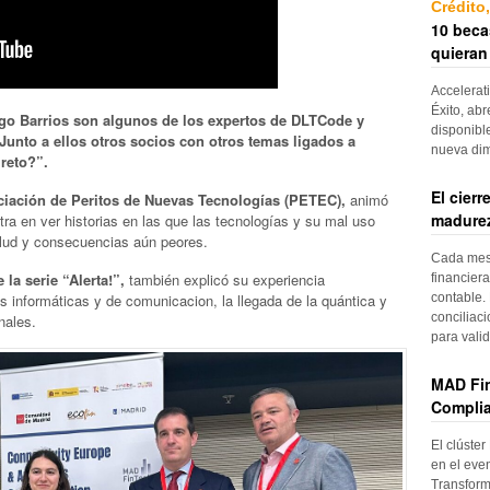
Crédito
10 beca
quieran
Accelerat
Éxito, abr
ago Barrios son algunos de los expertos de DLTCode y
disponibl
Junto a ellos otros socios con otros temas ligados a
nueva di
reto?”.
El cier
ciación de Peritos de Nuevas Tecnologías (PETEC),
animó
madurez
ntra en ver historias en las que las tecnologías y su mal uso
lud y consecuencias aún peores.
Cada mes, 
la serie “Alerta!”,
también explicó su experiencia
financiera
s informáticas y de comunicacion, la llegada de la quántica y
contable. 
conciliac
nales.
para vali
MAD Fin
Complia
El clúster
en el even
Transform