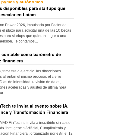
, pymes y autónomos
s disponibles para startups que
 escalar en Latam
ion Power 2026, impulsado por Factor de
e el plazo para solicitar una de las 10 becas
es para startups que quieran llegar a una
mensión. Te contamos…
re contable como barómetro de
 financiera
trimestre o ejercicio, las direcciones
s afrontan el mismo proceso: el cierre
Días de intensidad, revisión de datos,
iones aceleradas y ajustes de última hora
dar…
Tech te invita al evento sobre IA,
nce y Transformación Financiera
 MAD FinTech te invita a inscribirte sin coste
to ‘Inteligencia Artificial, Cumplimiento y
ación Financiera’, organizado por eBill el 12