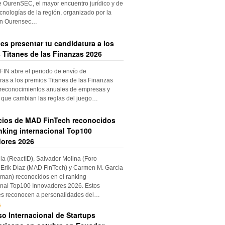
e OurenSEC, el mayor encuentro jurídico y de
cnologías de la región, organizado por la
ón Ourensec…
es presentar tu candidatura a los
 Titanes de las Finanzas 2026
IN abre el periodo de envío de
ras a los premios Titanes de las Finanzas
 reconocimientos anuales de empresas y
 que cambian las reglas del juego…
cios de MAD FinTech reconocidos
anking internacional Top100
ores 2026
ila (ReactID), Salvador Molina (Foro
Erik Díaz (MAD FinTech) y Carmen M. García
an) reconocidos en el ranking
onal Top100 Innovadores 2026. Estos
es reconocen a personalidades del…
s
o Internacional de Startups