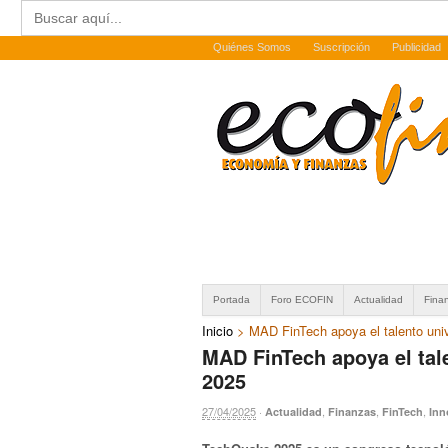
Buscar:
Quiénes Somos
Suscripción
Publicidad
Portada
Foro ECOFIN
Actualidad
Fina
Inicio
>
MAD FinTech apoya el talento uni
MAD FinTech apoya el tal
2025
27/04/2025
·
,
,
,
Actualidad
Finanzas
FinTech
Inn