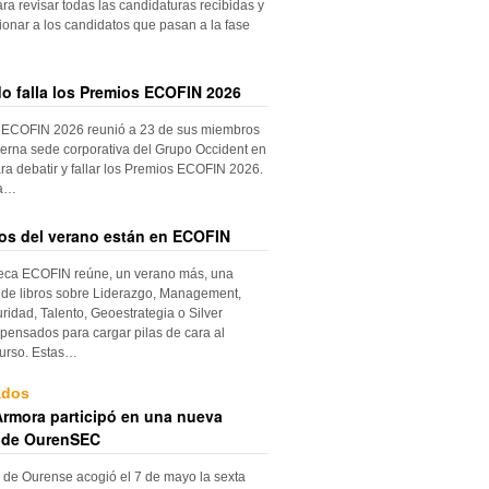
ara revisar todas las candidaturas recibidas y
ionar a los candidatos que pasan a la fase
do falla los Premios ECOFIN 2026
 ECOFIN 2026 reunió a 23 de sus miembros
erna sede corporativa del Grupo Occident en
ra debatir y fallar los Premios ECOFIN 2026.
la…
ros del verano están en ECOFIN
teca ECOFIN reúne, un verano más, una
 de libros sobre Liderazgo, Management,
ridad, Talento, Geoestrategia o Silver
ensados para cargar pilas de cara al
urso. Estas…
ados
rmora participó en una nueva
 de OurenSEC
 de Ourense acogió el 7 de mayo la sexta