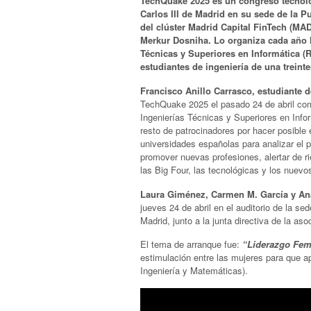
TechQuake 2025 es un congreso tecnoló
Carlos III de Madrid en su sede de la P
del clúster Madrid Capital FinTech (MAD
Merkur Dosniha. Lo organiza cada año l
Técnicas y Superiores en Informática (
estudiantes de ingeniería de una treint
Francisco Anillo Carrasco, estudiante de
TechQuake 2025 el pasado 24 de abril com
Ingenierías Técnicas y Superiores en Info
resto de patrocinadores por hacer posible
universidades españolas para analizar el p
promover nuevas profesiones, alertar de rie
las Big Four, las tecnológicas y los nuev
Laura Giménez, Carmen M. García y An
jueves 24 de abril en el auditorio de la se
Madrid, junto a la junta directiva de la as
El tema de arranque fue:
“Liderazgo Fem
estimulación entre las mujeres para que a
Ingeniería y Matemáticas).