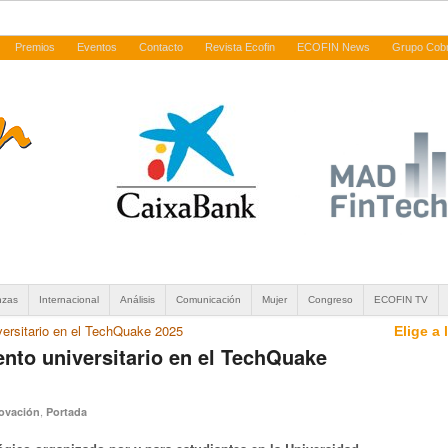
Premios
Eventos
Contacto
Revista Ecofin
ECOFIN News
Grupo Cob
nzas
Internacional
Análisis
Comunicación
Mujer
Congreso
ECOFIN TV
versitario en el TechQuake 2025
Elige a
ento universitario en el TechQuake
,
ovación
Portada