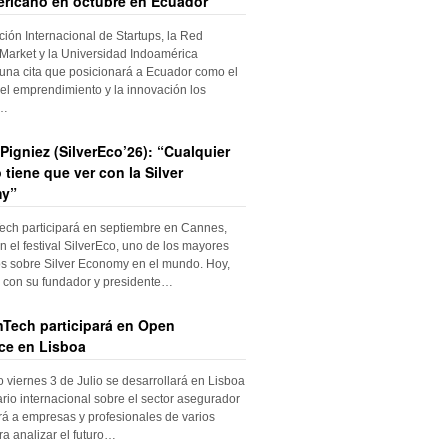
ricano en octubre en Ecuador
ción Internacional de Startups, la Red
Market y la Universidad Indoamérica
una cita que posicionará a Ecuador como el
el emprendimiento y la innovación los
s…
Pigniez (SilverEco’26): “Cualquier
 tiene que ver con la Silver
y”
ch participará en septiembre en Cannes,
n el festival SilverEco, uno de los mayores
s sobre Silver Economy en el mundo. Hoy,
con su fundador y presidente…
Tech participará en Open
ce en Lisboa
o viernes 3 de Julio se desarrollará en Lisboa
rio internacional sobre el sector asegurador
rá a empresas y profesionales de varios
ra analizar el futuro…