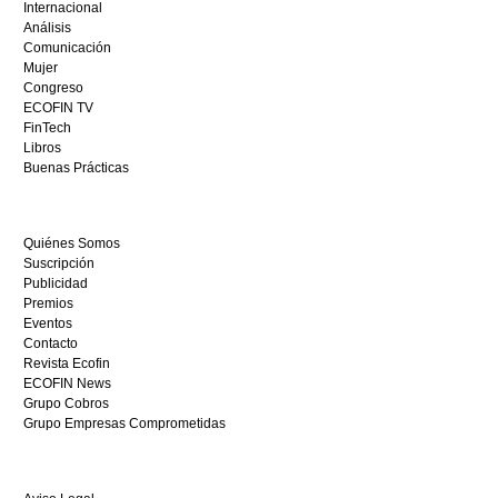
Internacional
casino
Análisis
en
Comunicación
España,
Mujer
visita
Congreso
este
ECOFIN TV
sitio
FinTech
restaurantedonmauro.es
Libros
y
Buenas Prácticas
empieza
a
ganar
Quiénes Somos
hoy
Suscripción
mismo.
Publicidad
Premios
Eventos
Contacto
Revista Ecofin
ECOFIN News
Grupo Cobros
Grupo Empresas Comprometidas