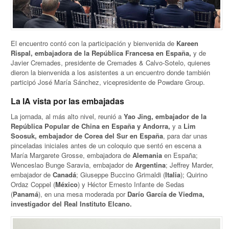
El encuentro contó con la participación y bienvenida de
Kareen
Rispal, embajadora de la República Francesa en España,
y de
Javier Cremades, presidente de Cremades & Calvo-Sotelo, quienes
dieron la bienvenida a los asistentes a un encuentro donde también
participó José María Sánchez, vicepresidente de Powdare Group.
La IA vista por las embajadas
La jornada, al más alto nivel, reunió a
Yao Jing, embajador de la
República Popular de China en España y Andorra,
y a
Lim
Soosuk, embajador de Corea del Sur en España
, para dar unas
pinceladas iniciales antes de un coloquio que sentó en escena a
María Margarete Grosse, embajadora de
Alemania
en España;
Wenceslao Bunge Saravia, embajador de
Argentina
; Jeffrey Marder,
embajador de
Canadá
; Giuseppe Buccino Grimaldi (
Italia
); Quirino
Ordaz Coppel (
México
) y Héctor Ernesto Infante de Sedas
(
Panamá
), en una mesa moderada por
Darío García de Viedma,
investigador del Real Instituto Elcano.