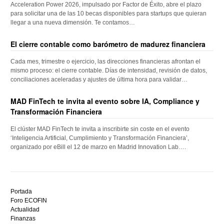
Acceleration Power 2026, impulsado por Factor de Éxito, abre el plazo
para solicitar una de las 10 becas disponibles para startups que quieran
llegar a una nueva dimensión. Te contamos…
El cierre contable como barómetro de madurez financiera
Cada mes, trimestre o ejercicio, las direcciones financieras afrontan el
mismo proceso: el cierre contable. Días de intensidad, revisión de datos,
conciliaciones aceleradas y ajustes de última hora para validar…
MAD FinTech te invita al evento sobre IA, Compliance y
Transformación Financiera
El clúster MAD FinTech te invita a inscribirte sin coste en el evento
‘Inteligencia Artificial, Cumplimiento y Transformación Financiera’,
organizado por eBill el 12 de marzo en Madrid Innovation Lab….
Descubre
el
Portada
mejor
Foro ECOFIN
bono
Actualidad
sin
Finanzas
depósito