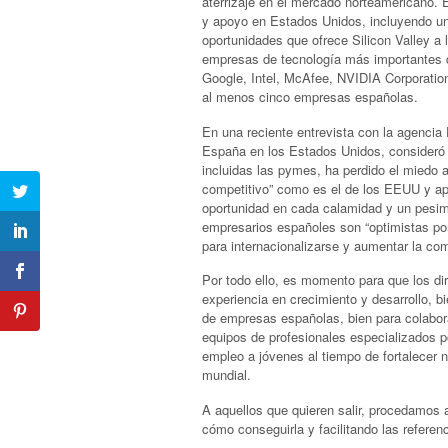
aterrizaje en el mercado norteamericano.
y apoyo en Estados Unidos, incluyendo un e
oportunidades que ofrece Silicon Valley a 
empresas de tecnología más importantes
Google, Intel, McAfee, NVIDIA Corporation
al menos cinco empresas españolas.
En una reciente entrevista con la agenci
España en los Estados Unidos, consideró 
incluidas las pymes, ha perdido el miedo 
competitivo” como es el de los EEUU y ape
oportunidad en cada calamidad y un pesimi
empresarios españoles son “optimistas por
para internacionalizarse y aumentar la com
Por todo ello, es momento para que los di
experiencia en crecimiento y desarrollo, b
de empresas españolas, bien para colabor
equipos de profesionales especializados po
empleo a jóvenes al tiempo de fortalecer 
mundial.
A aquellos que quieren salir, procedamos
cómo conseguirla y facilitando las referen