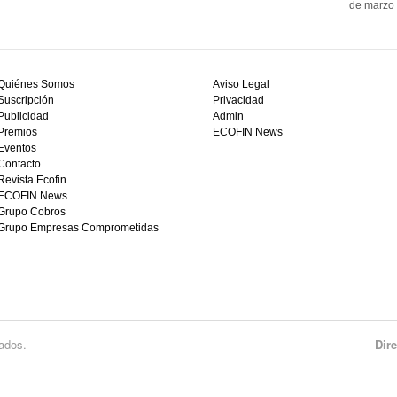
de marzo 
Quiénes Somos
Aviso Legal
Suscripción
Privacidad
Publicidad
Admin
Premios
ECOFIN News
Eventos
Contacto
Revista Ecofin
ECOFIN News
Grupo Cobros
Grupo Empresas Comprometidas
ados.
Dir