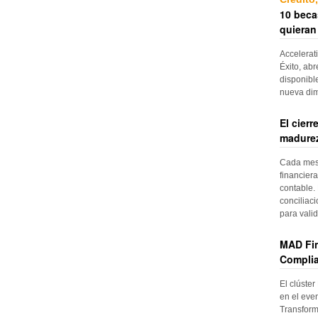
10 beca
quieran
Accelerat
Éxito, abr
disponibl
nueva di
El cier
madurez
Cada mes, 
financiera
contable. 
conciliac
para vali
MAD Fin
Complia
El clúster
en el even
Transform