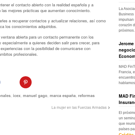
ener el contacto abierto con la realidad española y a
La Asocia
on las mejores prácticas que aumentan conocimiento.
Business 
impulsan 
les a recuperar contactos y actualizar relaciones, así como
corazón d
tica los conocimientos adquiridos.
próximo
entana abierta para un contacto permanente con los
y especialmente a quienes deciden salir para crecer, para
Jerome 
 experiencias con la posibilidad de comunicarse con
negocio
 ámbitos profesionales.
Econom
MAD FinTe
Francia, e
encuentro
hablamos 
onales
,
icex
,
manuel gago
,
marca españa
,
reformas
MAD Fin
Insuran
La mujer en las Fuerzas Armadas
El próxim
un semina
que reuni
países pa
Crédito