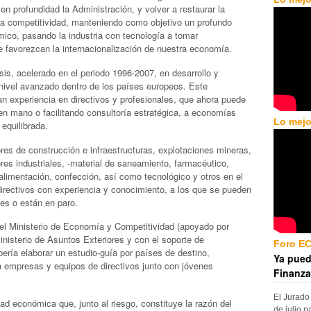
en profundidad la Administración, y volver a restaurar la
 la competitividad, manteniendo como objetivo un profundo
ico, pasando la industria con tecnología a tomar
e favorezcan la internacionalización de nuestra economía.
isis, acelerado en el periodo 1996-2007, en desarrollo y
nivel avanzado dentro de los países europeos. Este
an experiencia en directivos y profesionales, que ahora puede
 en mano o facilitando consultoría estratégica, a economías
Lo mejo
equilibrada.
res de construcción e infraestructuras, explotaciones mineras,
res industriales, -material de saneamiento, farmacéutico,
 alimentación, confección, así como tecnológico y otros en el
directivos con experiencia y conocimiento, a los que se pueden
s o están en paro.
el Ministerio de Economía y Competitividad (apoyado por
sterio de Asuntos Exteriores y con el soporte de
Foro E
ería elaborar un estudio-guía por países de destino,
Ya pued
ra empresas y equipos de directivos junto con jóvenes
Finanza
El Jurado
dad económica que, junto al riesgo, constituye la razón del
de julio p