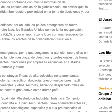
aún cuando contamos con mucha información de
preselecc
 de las consecuencias de la globalización, sin olvidar que ‘lo
final….
rtidumbre requiere proximidad en la toma de decisiones y, por
El Jura
cidades: por un lado los países emergentes de fuerte
El Jurado
 otro lado, los Estados Unidos son su lenta recuperación
en la mod
a (QE3); y por último, la zona Euro con una recuperación
Madrid pa
 sobre los efectos de la consolidación fiscal en el
Durante 
Los lib
 emergentes, por lo que pongamos la atención sobre ellos en
ía, también desplazando directivos y profesionales, de forma
La Biblio
cientes inversiones por empresas españolas en Estados
selección
estable y eficaz.
Cibersegu
Economy p
construyen líneas de alta velocidad norteamericanas,
próximo c
ector farmacéutico, abogacía, telecomunicaciones, textil,
s generales y otros sectores, habiendo desplazado miles de
Destac
 Son nuestro gran activo como marca país.
Grupo A
y Spain’ del Ministerio de Industria, Turismo y Comercio,
edición
a concreta el ‘Spain Tech Centers’ (www.spaintechcenter.es )
empresas tecnológicas españolas y a sus profesionales el
La ciudad
edición d