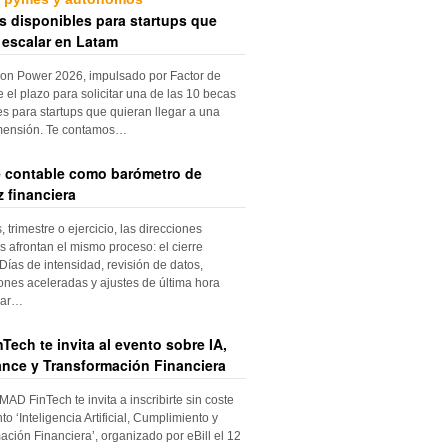
s disponibles para startups que
 escalar en Latam
ion Power 2026, impulsado por Factor de
e el plazo para solicitar una de las 10 becas
es para startups que quieran llegar a una
mensión. Te contamos…
re contable como barómetro de
 financiera
trimestre o ejercicio, las direcciones
s afrontan el mismo proceso: el cierre
Días de intensidad, revisión de datos,
iones aceleradas y ajustes de última hora
dar…
Tech te invita al evento sobre IA,
nce y Transformación Financiera
 MAD FinTech te invita a inscribirte sin coste
to ‘Inteligencia Artificial, Cumplimiento y
ación Financiera’, organizado por eBill el 12