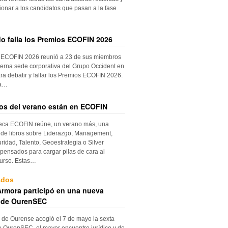
ionar a los candidatos que pasan a la fase
do falla los Premios ECOFIN 2026
 ECOFIN 2026 reunió a 23 de sus miembros
erna sede corporativa del Grupo Occident en
ra debatir y fallar los Premios ECOFIN 2026.
la…
ros del verano están en ECOFIN
teca ECOFIN reúne, un verano más, una
 de libros sobre Liderazgo, Management,
ridad, Talento, Geoestrategia o Silver
ensados para cargar pilas de cara al
urso. Estas…
ados
rmora participó en una nueva
 de OurenSEC
 de Ourense acogió el 7 de mayo la sexta
e OurenSEC, el mayor encuentro jurídico y de