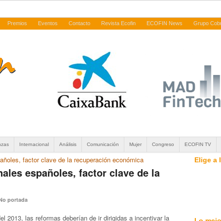
Premios
Eventos
Contacto
Revista Ecofin
ECOFIN News
Grupo Cob
nzas
Internacional
Análisis
Comunicación
Mujer
Congreso
ECOFIN TV
pañoles, factor clave de la recuperación económica
Elige a
nales españoles, factor clave de la
No portada
l 2013, las reformas deberían de ir dirigidas a incentivar la
Lo mejo