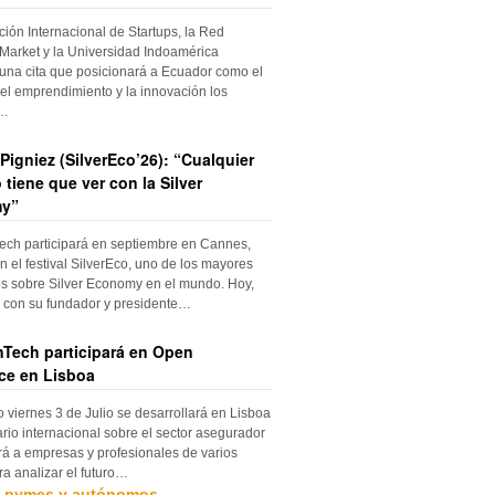
ción Internacional de Startups, la Red
Market y la Universidad Indoamérica
una cita que posicionará a Ecuador como el
el emprendimiento y la innovación los
s…
Pigniez (SilverEco’26): “Cualquier
 tiene que ver con la Silver
y”
ch participará en septiembre en Cannes,
n el festival SilverEco, uno de los mayores
s sobre Silver Economy en el mundo. Hoy,
con su fundador y presidente…
Tech participará en Open
ce en Lisboa
o viernes 3 de Julio se desarrollará en Lisboa
rio internacional sobre el sector asegurador
rá a empresas y profesionales de varios
ra analizar el futuro…
, pymes y autónomos