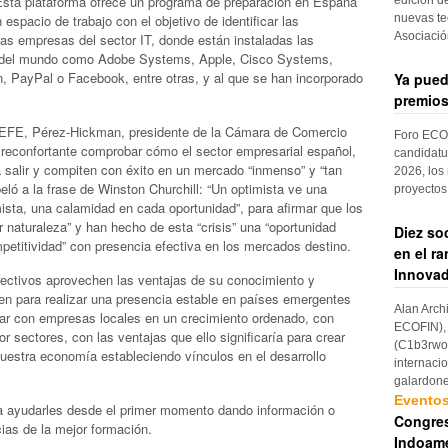
 Esta plataforma ofrece un programa de preparación en España
nuevas te
spacio de trabajo con el objetivo de identificar las
Asociaci
las empresas del sector IT, donde están instaladas las
 del mundo como Adobe Systems, Apple, Cisco Systems,
, PayPal o Facebook, entre otras, y al que se han incorporado
Ya pued
premios
a EFE, Pérez-Hickman, presidente de la Cámara de Comercio
Foro ECOF
reconfortante comprobar cómo el sector empresarial español,
candidatu
a salir y compiten con éxito en un mercado “inmenso” y “tan
2026, los
ló a la frase de Winston Churchill: “Un optimista ve una
proyectos
sta, una calamidad en cada oportunidad”, para afirmar que los
 naturaleza” y han hecho de esta “crisis” una “oportunidad
Diez so
petitividad” con presencia efectiva en los mercados destino.
en el r
Innovad
rectivos aprovechen las ventajas de su conocimiento y
ien para realizar una presencia estable en países emergentes
Alan Arch
ar con empresas locales en un crecimiento ordenado, con
ECOFIN), 
r sectores, con las ventajas que ello significaría para crear
(C1b3rwom
nuestra economía estableciendo vínculos en el desarrollo
internaci
galardon
Evento
 a ayudarles desde el primer momento dando información o
Congres
cias de la mejor formación.
Indoame