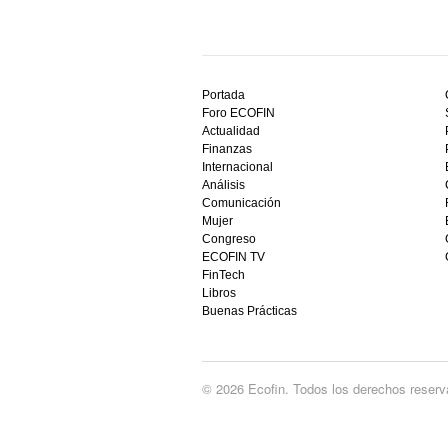
Descubre
el
Portada
mejor
Foro ECOFIN
bono
Actualidad
sin
Finanzas
depósito
Internacional
casino
Análisis
en
Comunicación
España,
Mujer
visita
Congreso
este
ECOFIN TV
sitio
FinTech
restaurantedonmauro.es
Libros
y
Buenas Prácticas
empieza
a
ganar
hoy
© 2026 Ecofin. Todos los derechos reserv
mismo.