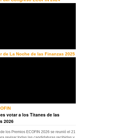
r de La Noche de las Finanzas 2025
COFIN
es votar a los Titanes de las
s 2026
 de los Premios ECOFIN 2026 se reunió el 21
ara revisar todas las candidaturas recibidas y