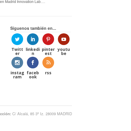
en Madrid Innovation Lab….
Síguenos también en...
Twitt
linkedi
pinter
youtu
er
n
est
be
instag
faceb
rss
ram
ook
ección:
C/ Alcalá, 85 3º Iz. 28009 MADRID