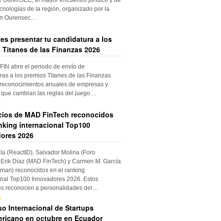
cnologías de la región, organizado por la
ón Ourensec…
es presentar tu candidatura a los
 Titanes de las Finanzas 2026
IN abre el periodo de envío de
ras a los premios Titanes de las Finanzas
 reconocimientos anuales de empresas y
 que cambian las reglas del juego…
cios de MAD FinTech reconocidos
anking internacional Top100
ores 2026
ila (ReactID), Salvador Molina (Foro
Erik Díaz (MAD FinTech) y Carmen M. García
an) reconocidos en el ranking
onal Top100 Innovadores 2026. Estos
es reconocen a personalidades del…
s
o Internacional de Startups
ricano en octubre en Ecuador