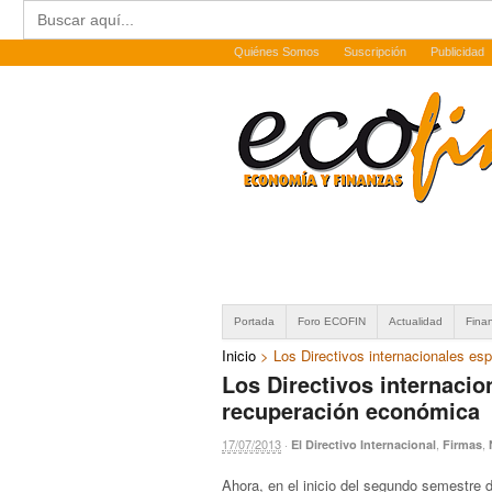
Buscar:
Quiénes Somos
Suscripción
Publicidad
Portada
Foro ECOFIN
Actualidad
Fina
Inicio
>
Los Directivos internacionales es
Los Directivos internacio
recuperación económica
17/07/2013
·
,
,
El Directivo Internacional
Firmas
Ahora, en el inicio del segundo semestre de