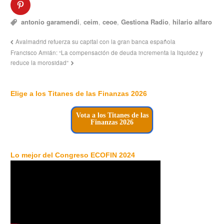
antonio garamendi
,
ceim
,
ceoe
,
Gestiona Radio
,
hilario alfaro
Avalmadrid refuerza su capital con la gran banca española
Francisco Amián: “La compensación de deuda incrementa la liquidez y
reduce la morosidad”
Elige a los Titanes de las Finanzas 2026
Vota a los Titanes de las
Finanzas 2026
Lo mejor del Congreso ECOFIN 2024