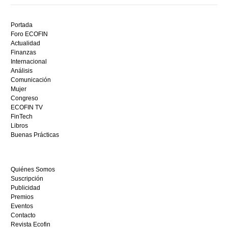
Descubre
el
Portada
mejor
Foro ECOFIN
bono
Actualidad
sin
Finanzas
depósito
Internacional
casino
Análisis
en
Comunicación
España,
Mujer
visita
Congreso
este
ECOFIN TV
sitio
FinTech
restaurantedonmauro.es
Libros
y
Buenas Prácticas
empieza
a
ganar
Quiénes Somos
hoy
Suscripción
mismo.
Publicidad
Premios
Eventos
Contacto
Revista Ecofin