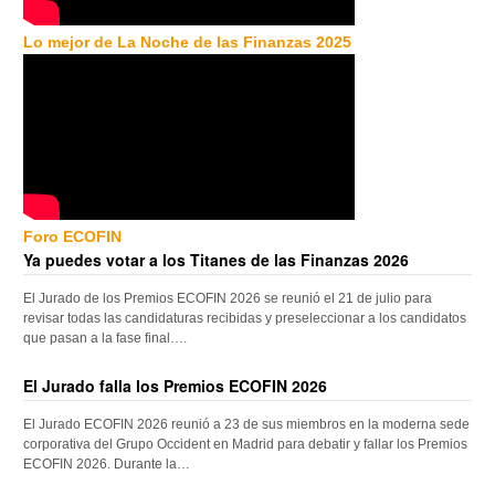
Lo mejor de La Noche de las Finanzas 2025
Foro ECOFIN
Ya puedes votar a los Titanes de las Finanzas 2026
El Jurado de los Premios ECOFIN 2026 se reunió el 21 de julio para
revisar todas las candidaturas recibidas y preseleccionar a los candidatos
que pasan a la fase final….
El Jurado falla los Premios ECOFIN 2026
El Jurado ECOFIN 2026 reunió a 23 de sus miembros en la moderna sede
corporativa del Grupo Occident en Madrid para debatir y fallar los Premios
ECOFIN 2026. Durante la…