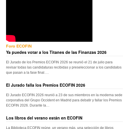
Foro ECOFIN
Ya puedes votar a los Titanes de las Finanzas 2026
El Jurado de los Premios ECOFIN 2026 se reunió el 21 de julio para
revisar todas las candidaturas recibidas y preseleccionar a los candidatos
que pasan a la fase final….
El Jurado falla los Premios ECOFIN 2026
El Jurado ECOFIN 2026 reunió a 23 de sus miembros en la moderna sede
corporativa del Grupo Occident en Madrid para debatir y fallar los Premios
ECOFIN 2026. Durante la…
Los libros del verano están en ECOFIN
La Biblioteca ECOFIN reúne, un verano más, una selección de libros