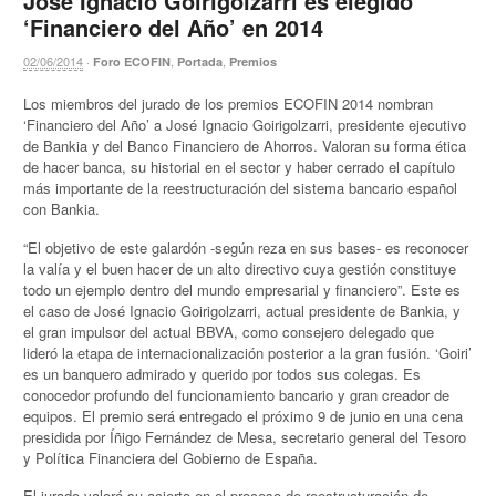
José Ignacio Goirigolzarri es elegido
‘Financiero del Año’ en 2014
02/06/2014
·
,
,
Foro ECOFIN
Portada
Premios
Los miembros del jurado de los premios ECOFIN 2014 nombran
‘Financiero del Año’ a José Ignacio Goirigolzarri, presidente ejecutivo
de Bankia y del Banco Financiero de Ahorros. Valoran su forma ética
de hacer banca, su historial en el sector y haber cerrado el capítulo
más importante de la reestructuración del sistema bancario español
con Bankia.
“El objetivo de este galardón -según reza en sus bases- es reconocer
la valía y el buen hacer de un alto directivo cuya gestión constituye
todo un ejemplo dentro del mundo empresarial y financiero”. Este es
el caso de José Ignacio Goirigolzarri, actual presidente de Bankia, y
el gran impulsor del actual BBVA, como consejero delegado que
lideró la etapa de internacionalización posterior a la gran fusión. ‘Goiri’
es un banquero admirado y querido por todos sus colegas. Es
conocedor profundo del funcionamiento bancario y gran creador de
equipos. El premio será entregado el próximo 9 de junio en una cena
presidida por Íñigo Fernández de Mesa, secretario general del Tesoro
y Política Financiera del Gobierno de España.
El jurado valoró su acierto en el proceso de reestructuración de