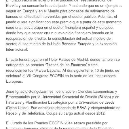
Bankia y su saneamiento anticipado. Y entiende que es un ejemplo a
seguir en Europa y en el Mundo para procesos de salvamento de
bancos en dificultad intervenidos por el sector público. Además, el
jurado quiere significar con este premio que a partir de este momento
nace una nueva etapa en el sector financiero español y europeo,
donde hay que pensar en un nuevo ciclo financiero basado en la
recuperación del crédito, la consolidación del actual modelo del
sector, el nacimiento de la Unión Bancaria Europea y la expansión
internacional.
El acto tendrá lugar en el Hotel Palace de Madrid, donde también se
entregarán los premios ‘Titanes de las Finanzas’ y tres
reconocimientos ‘Marca España’. Al día siguiente, el 10 de junio, se
celebrará el VII Congreso ECOFIN en la sede de las Instituciones
Europeas.
José Ignacio Goirigolzarri es licenciado en Ciencias Económicas y
Empresariales por la Universidad Comercial de Deusto (Bilbao) y en
Finanzas y Planificación Estratégica por la Universidad de Leeds
(Reino Unido). Fue consejero delegado de BBVA y vicepresidente de
Repsol y de Telefónica. Ocupa su cargo actual desde 2012.
El Jurado de los Premios ECOFIN 2014 estuvo presidido por
Francisco Fonseca, director de la representación de la Comisión