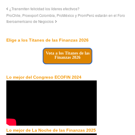
¿Transmiten felicidad los líderes efectivos?
ProChile, Proexport Colombia, ProMéxico y PromPerú estarán en el Foro
Iberoamericano de Negocios
Elige a los Titanes de las Finanzas 2026
Vota a los Titanes de las
Finanzas 2026
Lo mejor del Congreso ECOFIN 2024
Lo mejor de La Noche de las Finanzas 2025