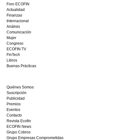
mejor
Foro ECOFIN
bono
Actualidad
sin
Finanzas
depósito
Internacional
casino
Análisis
en
Comunicación
España,
Mujer
visita
Congreso
este
ECOFIN TV
sitio
FinTech
restaurantedonmauro.es
Libros
y
Buenas Prácticas
empieza
a
ganar
Quiénes Somos
hoy
Suscripción
mismo.
Publicidad
Premios
Eventos
Contacto
Revista Ecofin
ECOFIN News
Grupo Cobros
Grupo Empresas Comprometidas