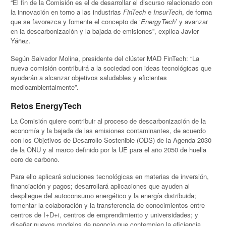
“El fin de la Comisión es el de desarrollar el discurso relacionado con
la innovación en torno a las industrias
FinTech
e
InsurTech
, de forma
que se favorezca y fomente el concepto de ‘
EnergyTech
’ y avanzar
en la descarbonización y la bajada de emisiones”, explica Javier
Yáñez.
Según Salvador Molina, presidente del clúster MAD FinTech: “La
nueva comisión contribuirá a la sociedad con ideas tecnológicas que
ayudarán a alcanzar objetivos saludables y eficientes
medioambientalmente”.
Retos EnergyTech
La Comisión quiere contribuir al proceso de descarbonización de la
economía y la bajada de las emisiones contaminantes, de acuerdo
con los Objetivos de Desarrollo Sostenible (ODS) de la Agenda 2030
de la ONU y al marco definido por la UE para el año 2050 de huella
cero de carbono.
Para ello aplicará soluciones tecnológicas en materias de inversión,
financiación y pagos; desarrollará aplicaciones que ayuden al
despliegue del autoconsumo energético y la energía distribuida;
fomentar la colaboración y la transferencia de conocimientos entre
centros de I+D+i, centros de emprendimiento y universidades; y
diseñar nuevos modelos de negocio que contemplen la eficiencia