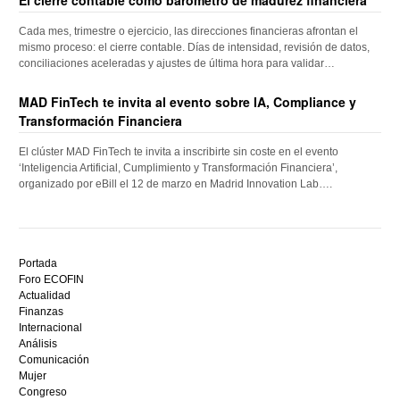
El cierre contable como barómetro de madurez financiera
Cada mes, trimestre o ejercicio, las direcciones financieras afrontan el
mismo proceso: el cierre contable. Días de intensidad, revisión de datos,
conciliaciones aceleradas y ajustes de última hora para validar…
MAD FinTech te invita al evento sobre IA, Compliance y
Transformación Financiera
El clúster MAD FinTech te invita a inscribirte sin coste en el evento
‘Inteligencia Artificial, Cumplimiento y Transformación Financiera’,
organizado por eBill el 12 de marzo en Madrid Innovation Lab….
Descubre
el
Portada
mejor
Foro ECOFIN
bono
Actualidad
sin
Finanzas
depósito
Internacional
casino
Análisis
en
Comunicación
España,
Mujer
visita
Congreso