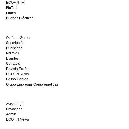
este
ECOFIN TV
sitio
FinTech
restaurantedonmauro.es
Libros
y
Buenas Prácticas
empieza
a
ganar
Quiénes Somos
hoy
Suscripción
mismo.
Publicidad
Premios
Eventos
Contacto
Revista Ecofin
ECOFIN News
Grupo Cobros
Grupo Empresas Comprometidas
Aviso Legal
Privacidad
Admin
ECOFIN News