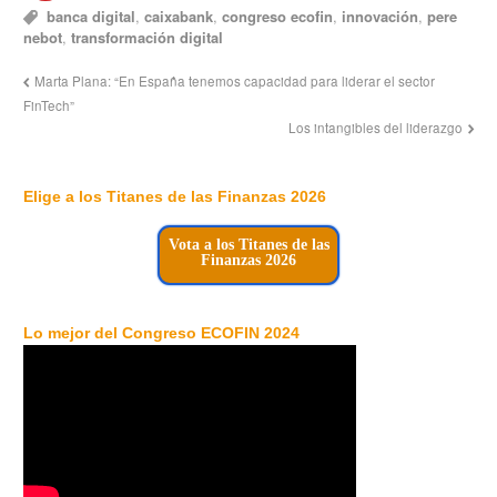
banca digital
,
caixabank
,
congreso ecofin
,
innovación
,
pere
nebot
,
transformación digital
Marta Plana: “En España tenemos capacidad para liderar el sector
FinTech”
Los intangibles del liderazgo
Elige a los Titanes de las Finanzas 2026
Vota a los Titanes de las
Finanzas 2026
Lo mejor del Congreso ECOFIN 2024