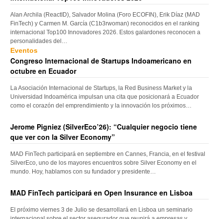
Alan Archila (ReactID), Salvador Molina (Foro ECOFIN), Erik Díaz (MAD
FinTech) y Carmen M. García (C1b3rwoman) reconocidos en el ranking
internacional Top100 Innovadores 2026. Estos galardones reconocen a
personalidades del…
Eventos
Congreso Internacional de Startups Indoamericano en
octubre en Ecuador
La Asociación Internacional de Startups, la Red Business Market y la
Universidad Indoamérica impulsan una cita que posicionará a Ecuador
como el corazón del emprendimiento y la innovación los próximos…
Jerome Pigniez (SilverEco’26): “Cualquier negocio tiene
que ver con la Silver Economy”
MAD FinTech participará en septiembre en Cannes, Francia, en el festival
SilverEco, uno de los mayores encuentros sobre Silver Economy en el
mundo. Hoy, hablamos con su fundador y presidente…
MAD FinTech participará en Open Insurance en Lisboa
El próximo viernes 3 de Julio se desarrollará en Lisboa un seminario
internacional sobre el sector asegurador que reunirá a empresas y