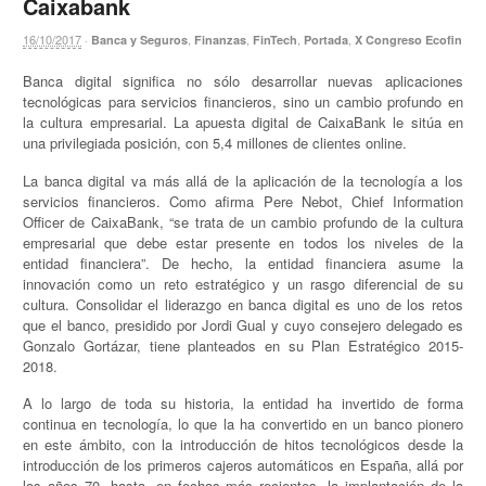
Caixabank
16/10/2017
·
,
,
,
,
Banca y Seguros
Finanzas
FinTech
Portada
X Congreso Ecofin
Banca digital significa no sólo desarrollar nuevas aplicaciones
tecnológicas para servicios financieros, sino un cambio profundo en
la cultura empresarial. La apuesta digital de CaixaBank le sitúa en
una privilegiada posición, con 5,4 millones de clientes online.
La banca digital va más allá de la aplicación de la tecnología a los
servicios financieros. Como afirma Pere Nebot, Chief Information
Officer de CaixaBank, “se trata de un cambio profundo de la cultura
empresarial que debe estar presente en todos los niveles de la
entidad financiera”. De hecho, la entidad financiera asume la
innovación como un reto estratégico y un rasgo diferencial de su
cultura. Consolidar el liderazgo en banca digital es uno de los retos
que el banco, presidido por Jordi Gual y cuyo consejero delegado es
Gonzalo Gortázar, tiene planteados en su Plan Estratégico 2015-
2018.
A lo largo de toda su historia, la entidad ha invertido de forma
continua en tecnología, lo que la ha convertido en un banco pionero
en este ámbito, con la introducción de hitos tecnológicos desde la
introducción de los primeros cajeros automáticos en España, allá por
los años 70, hasta, en fechas más recientes, la implantación de la