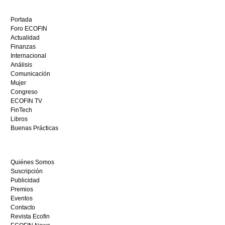
Descubre
el
Portada
mejor
Foro ECOFIN
bono
Actualidad
sin
Finanzas
depósito
Internacional
casino
Análisis
en
Comunicación
España,
Mujer
visita
Congreso
este
ECOFIN TV
sitio
FinTech
restaurantedonmauro.es
Libros
y
Buenas Prácticas
empieza
a
ganar
Quiénes Somos
hoy
Suscripción
mismo.
Publicidad
Premios
Eventos
Contacto
Revista Ecofin