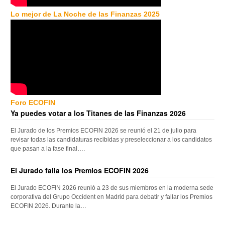
Lo mejor de La Noche de las Finanzas 2025
Foro ECOFIN
Ya puedes votar a los Titanes de las Finanzas 2026
El Jurado de los Premios ECOFIN 2026 se reunió el 21 de julio para
revisar todas las candidaturas recibidas y preseleccionar a los candidatos
que pasan a la fase final….
El Jurado falla los Premios ECOFIN 2026
El Jurado ECOFIN 2026 reunió a 23 de sus miembros en la moderna sede
corporativa del Grupo Occident en Madrid para debatir y fallar los Premios
ECOFIN 2026. Durante la…